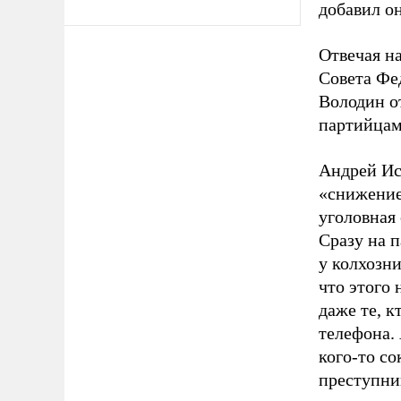
добавил он
Отвечая на
Совета Фе
Володин от
партийцам
Андрей Ис
«снижение
уголовная 
Сразу на п
у колхозни
что этого 
даже те, 
телефона. 
кого-то со
преступни