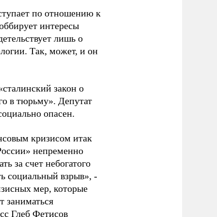
ступает по отношению к
лоббирует интересы
детельствует лишь о
логии. Так, может, и он
«сталинский закон о
его в тюрьму». Депутат
 социально опасен.
нсовым кризисом итак
России» непременно
ть за счет небогатого
ь социальный взрыв», -
изисных мер, которые
т заниматься
сс Глеб Фетисов