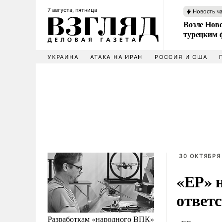
7 августа, пятница
Новость ч
Возле Ново
турецким 
УКРАИНА
АТАКА НА ИРАН
РОССИЯ И США
30 ОКТЯБРЯ 
«ЕР» 
ответс
Разработкам «народного ВПК»