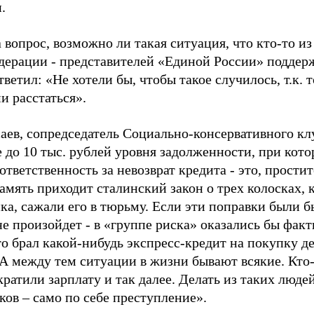
.
 вопрос, возможно ли такая ситуация, что кто-то из
дерации - представителей «Единой России» поддерж
ветил: «Не хотели бы, чтобы такое случилось, т.к. 
и расстаться».
аев, сопредседатель Социально-консервативного клу
 до 10 тыс. рублей уровня задолженности, при кот
ответственность за невозврат кредита - это, простит
амять приходит сталинский закон о трех колосках, 
ка, сажали его в тюрьму. Если эти поправки были бы
не произойдет - в «группе риска» оказались бы фак
кто брал какой-нибудь экспресс-кредит на покупку 
А между тем ситуации в жизни бывают всякие. Кто-т
кратили зарплату и так далее. Делать из таких люде
ков – само по себе преступление».