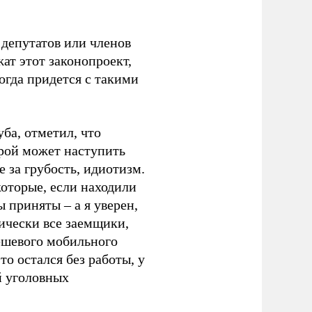
 депутатов или членов
ат этот законопроект,
тогда придется с такими
ба, отметил, что
орой может наступить
е за грубость, идиотизм.
которые, если находили
 приняты – а я уверен,
тически все заемщики,
дешевого мобильного
о остался без работы, у
й уголовных