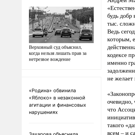
Андрей Ма
«Естествен
будь добр
тыс. слож
Ведь сего
которым, 
Верховный суд объяснил,
действенна
когда нельзя лишать прав за
кодексе пр
нетрезвое вождение
именно гра
задолженно
не желает 
«Родина» обвинила
«Законопро
«Яблоко» в незаконной
очевидно, 
агитации и финансовых
что Ассоци
нарушениях
инициатив
такого «д
всем – и с
Захарова объяснила