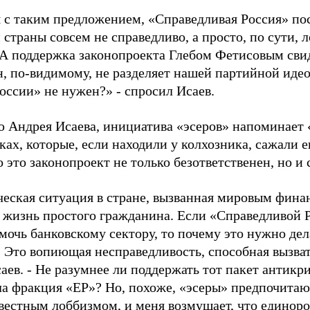
 с таким предложением, «Справедливая Россия» по
страны совсем не справедливо, а просто, по сути, 
 А поддержка законопроекта Глебом Фетисовым сви
н, по-видимому, не разделяет нашей партийной идео
оссии» не нужен?» - спросил Исаев.
 Андрея Исаева, инициатива «эсеров» напоминает 
ках, которые, если находили у колхозника, сажали 
о это законопроект не только безответственен, но и
еская ситуация в стране, вызванная мировым фина
 жизнь простого гражданина. Если «Справедливой 
мочь банковскому сектору, то почему это нужно дела
 Это вопиющая несправедливость, способная вызват
аев. - Не разумнее ли поддержать тот пакет антикр
а фракция «ЕР»? Но, похоже, «эсеры» предпочитаю
вестным лоббизмом, и меня возмущает, что единоро