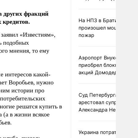
в других фракций
х кредитов.
На НПЗ в Братиславе
произошел мощный
заявил «Известиям»,
пожар
ь подобных
ого мнения, то ему
Аэропорт Внуково
приобрел блокпакет
акций Домодедово
е интересов какой-
тает Воробьев, нужно
мним истории про
Суд Петербурга заочно
 потребительских
арестовал супругу
ногие решатся купить в
Александра Невзорова
 (а в жизни всякое
бьев.
Украина потратила 1 мл