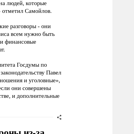
на людей, которые
- отметил Самойлов.
кие разговоры - они
зиса всем нужно быть
вои финансовые
т.
митета Госдумы по
законодательству Павел
ношения и уголовные»,
 если они совершены
тве, и дополнительные
роны из-за