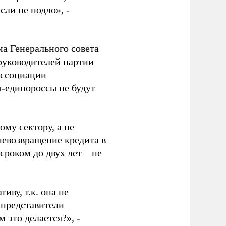
сли не подло», -
ма Генерального совета
руководителей партии
ассоциации
ы-единороссы не будут
ому сектору, а не
невозвращение кредита в
роком до двух лет – не
иву, т.к. она не
 представители
 это делается?», -