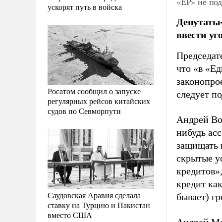
«ЕР» не по
ускорят путь в войска
Депутаты-
ввести уг
Председат
что «в «Е
законопро
Росатом сообщил о запуске
следует п
регулярных рейсов китайских
судов по Севморпути
Андрей Вор
нибудь асс
защищать 
скрытые у
кредитов»,
кредит как
Саудовская Аравия сделала
бывает) г
ставку на Турцию и Пакистан
вместо США