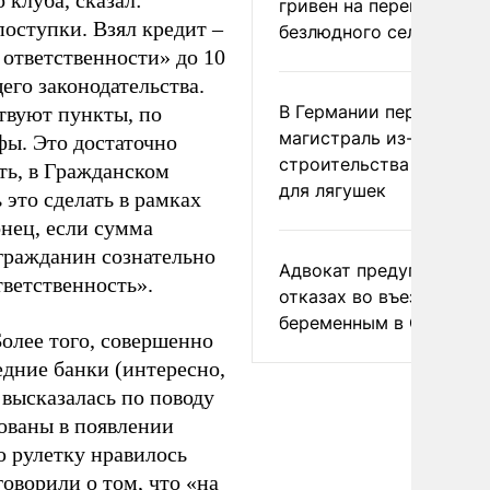
клуба, сказал:
гривен на переименова
поступки. Взял кредит –
безлюдного села
 ответственности» до 10
его законодательства.
В Германии перекрыли
твуют пункты, по
магистраль из-за
фы. Это достаточно
строительства тоннеле
ть, в Гражданском
для лягушек
 это сделать в рамках
онец, если сумма
 гражданин сознательно
Адвокат предупредил о
тветственность».
отказах во въезде
беременным в США
Более того, совершенно
едние банки (интересно,
 высказалась по поводу
ованы в появлении
ю рулетку нравилось
говорили о том, что «на