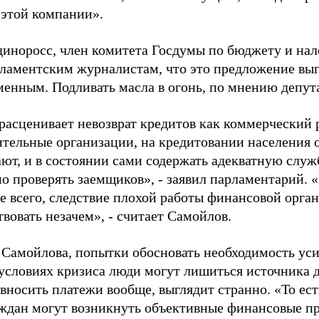
 этой компании».
диноросс, член комитета Госдумы по бюджету и на
рламентским журналистам, что это предложение вы
менным. Подливать масла в огонь, по мнению депута
расценивает невозврат кредитов как коммерческий р
ительные организации, на кредитовании населения 
ают, и в состоянии сами содержать адекватную служ
но проверять заемщиков», - заявил парламентарий. 
е всего, следствие плохой работы финансовой орга
твовать незачем», - считает Самойлов.
 Самойлова, попытки обосновать необходимость ус
 условиях кризиса люди могут лишиться источника 
вносить платежи вообще, выглядит странно. «То ест
ждан могут возникнуть объективные финансовые пр