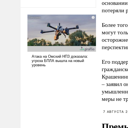
основании
Ираном опустошила
потеряли 
американские арсеналы.
Сложившаяся ситуация
означает многолетний период
Более того
уязвимости США, например,
могут тол
перед Китаем.
осторожнее
перспектив
Его подде
гражданск
Крашенинн
– заявил о
умышленно
меры не т
7 АВГУСТА 2
Премь