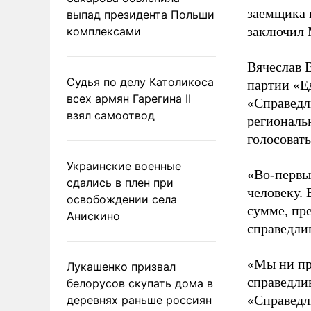
заемщика н
выпад президента Польши
заключил 
комплексами
Вячеслав 
Судья по делу Католикоса
партии «Е
всех армян Гарегина II
«Справедл
взял самоотвод
региональ
голосовать
Украинские военные
«Во-первых
сдались в плен при
человеку. 
освобождении села
сумме, пр
Анискино
справедли
«Мы ни при
Лукашенко призвал
справедли
белорусов скупать дома в
«Справедли
деревнях раньше россиян