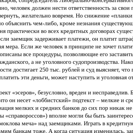
каров, сопредседатель Либерально-консервативного 
но, человек должен нести ответственность за свои 
 вернуть, желательно вовремя. Но снижение «планки
но объяснить чем-либо, кроме незнания существующ
дня практически во всех кредитных договорах сущес
если заемщик задерживает платежи, он платит штра
я мера. Если же человек в принципе не хочет плати
описаны все процедуры, позволяющие его заставить
жданского, а не уголовного судопроизводства. Нак
сти достигает 250 тыс. рублей и суд выясняет, что
платить эти деньги, может наступить и уголовная о
ект «эсеров», безусловно, вреден и несправедлив. 
что он несет «лоббистский» подтекст – мелкие и ср
ация мелких и средних банков до сих пор никак не
ы «справороссов») вполне могли бы быть заинтерес
амоклова меча» над заемщиками. Играть в кредитну
амим банкам тоже. А когда ситуация изменилась, за