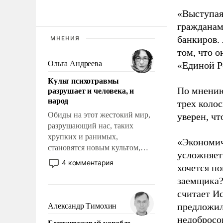
«Выступая
гражданам 
банкиров.
МНЕНИЯ
том, что о
Ольга Андреева
«Единой Р
Культ психотравмы
разрушает и человека, и
По мнению
народ
трех колос
Обиды на этот жестокий мир,
уверен, чт
разрушающий нас, таких
хрупких и ранимых,
«Экономич
становятся новым культом,
усложняет
постепенно вытесняя и
4 комментария
хочется по
отменяя традиционное
заемщика?
требование к человеку – быть
мужественным и твердым под
считает Ис
ударами судьбы, брать на себя
предложил
Александр Тимохин
ответственность, помогать
недобросо
Безэкипажный корабль –