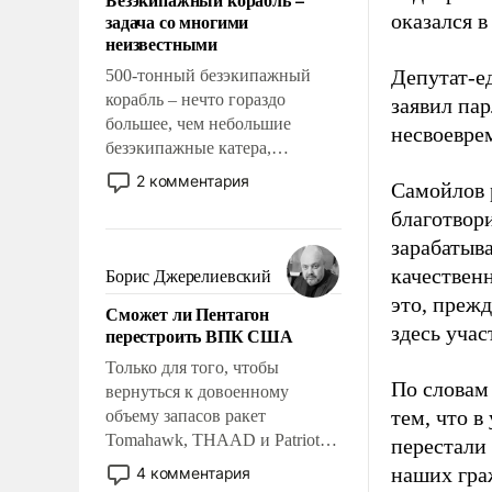
слабым, идти вперед и
задача со многими
оказался в
адаптироваться.
неизвестными
Депутат-е
500-тонный безэкипажный
корабль – нечто гораздо
заявил па
большее, чем небольшие
несвоевре
безэкипажные катера,
применение которых уже
2 комментария
Самойлов 
стало обыденностью. Задача по
благотвор
созданию такого корабля очень
сложна и амбициозна. Однако
зарабатыв
и ее реализация радикально
качествен
Борис Джерелиевский
поднимет наши боевые
это, прежд
Сможет ли Пентагон
возможности.
здесь учас
перестроить ВПК США
Только для того, чтобы
По словам
вернуться к довоенному
тем, что в
объему запасов ракет
Tomahawk, THAAD и Patriot
перестали 
США потребуется более трех
наших гра
4 комментария
лет. Даже небольшая война с