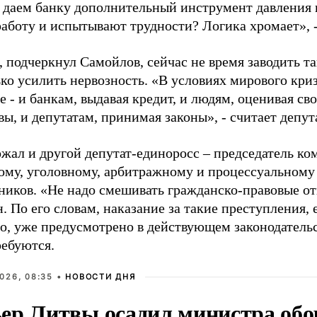
 даем банку дополнительный инструмент давления 
работу и испытывают трудности? Логика хромает», 
, подчеркнул Самойлов, сейчас не время заводить та
ько усилить нервозность. «В условиях мирового кри
 - и банкам, выдавая кредит, и людям, оценивая с
ы, и депутатам, принимая законы», - считает депута
ржал и другой депутат-единоросс – председатель ко
ому, уголовному, арбитражному и процессуальному 
иков. «Не надо смешивать гражданско-правовые от
н. По его словам, наказание за такие преступления,
, уже предусмотрено в действующем законодательс
ребуются.
026, 08:35 •
НОВОСТИ ДНЯ
ер Литвы осадил министра обо