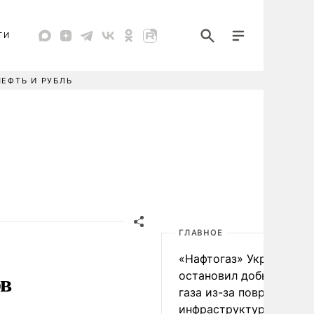
ТИ
НЕФТЬ И РУБЛЬ
ГЛАВНОЕ
«Нафтогаз» Украины
ов
остановил добычу нефт
газа из-за повреждения
инфраструктуры