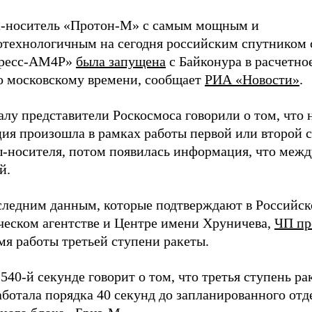
а-носитель «Протон-М» с самым мощным и
отехнологичным на сегодня российским спутником 
ресс-АМ4Р»
была запущена
с Байконура в расчетно
по московскому времени, сообщает
РИА «Новости»
.
лу представители Роскосмоса говорили о том, что 
ция произошла в рамках работы первой или второй 
ы-носителя, потом появилась информация, что межд
й.
следним данным, которые подтверждают в Российс
ческом агентстве и Центре имени Хруничева,
ЧП пр
мя работы третьей ступени ракеты.
540-й секунде говорит о том, что третья ступень ра
ботала порядка 40 секунд до запланированного отд