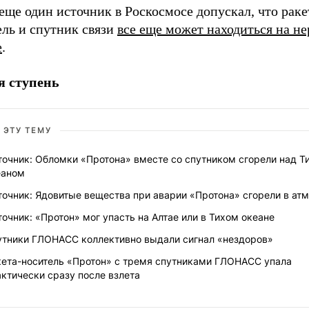
еще один источник в Роскосмосе допускал, что раке
ель и спутник связи
все еще может находиться на н
е
.
я ступень
 ЭТУ ТЕМУ
точник: Обломки «Протона» вместе со спутником сгорели над Т
еаном
точник: Ядовитые вещества при аварии «Протона» сгорели в ат
очник: «Протон» мог упасть на Алтае или в Тихом океане
утники ГЛОНАСС коллективно выдали сигнал «нездоров»
кета-носитель «Протон» с тремя спутниками ГЛОНАСС упала
ктически сразу после взлета