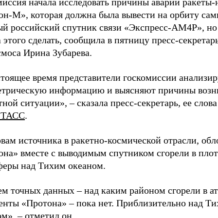
миссия начала исследовать причины аварии ракеты-
он-М», которая должна была вывести на орбиту са
й российский спутник связи «Экспресс-АМ4Р», но 
 этого сделать, сообщила в пятницу пресс-секретар
смоса Ирина Зубарева.
стоящее время представители госкомиссии анализи
етрическую информацию и выясняют причины возн
ной ситуации», – сказала пресс-секретарь, ее слов
-ТАСС
.
овам источника в ракетно-космической отрасли, об
она» вместе с выводимым спутником сгорели в пло
феры над Тихим океаном.
ем точных данных – над каким районом сгорели в а
енты «Протона» – пока нет. Приблизительно над Т
м», – отметил он.