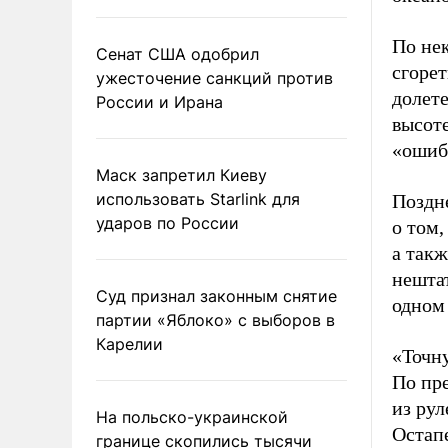
По не
Сенат США одобрил
сгоре
ужесточение санкций против
долет
России и Ирана
высоте
«ошибк
Маск запретил Киеву
использовать Starlink для
Поздн
ударов по России
о том,
а такж
нештат
Суд признал законным снятие
одном 
партии «Яблоко» с выборов в
Карелии
«Точну
По пр
из рул
На польско-украинской
Остап
границе скопились тысячи