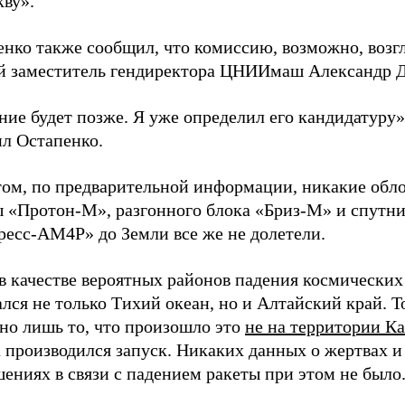
кву».
енко также сообщил, что комиссию, возможно, возг
й заместитель гендиректора ЦНИИмаш Александр 
ие будет позже. Я уже определил его кандидатуру»
ил Остапенко.
том, по предварительной информации, никакие обл
ы «Протон-М», разгонного блока «Бриз-М» и спутни
ресс-АМ4Р» до Земли все же не долетели.
в качестве вероятных районов падения космических
лся не только Тихий океан, но и Алтайский край. Т
тно лишь то, что произошло это
не на территории Ка
 производился запуск. Никаких данных о жертвах и
ениях в связи с падением ракеты при этом не было