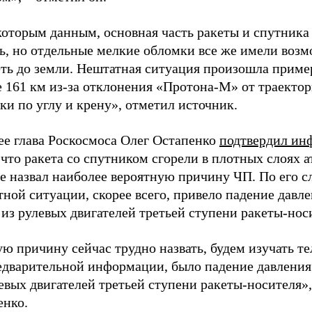
которым данным, основная часть ракеты и спутника
ть, но отдельные мелкие обломки все же имели воз
еть до земли. Нештатная ситуация произошла приме
 161 км из-за отклонения «Протона-М» от траектор
и по углу и крену», отметил источник.
ее глава Роскосмоса Олег Остапенко
подтвердил и
 что ракета со спутником сгорели в плотных слоях 
е назвал наиболее вероятную причину ЧП. По его с
ной ситуации, скорее всего, привело падение давле
из рулевых двигателей третьей ступени ракеты-нос
ю причину сейчас трудно назвать, будем изучать т
едварительной информации, было падение давления
евых двигателей третьей ступени ракеты-носителя»,
енко.