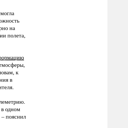
 могла
можность
рно на
ии полета,
нформацию
атмосферы,
ловам, к
ния в
ителя.
елеметрию.
 в одном
 – пояснил