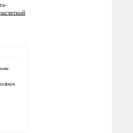
та-
ерасчетной
ихим
мосфере