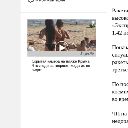
опустошила американские
Ракет
арсеналы. Сложившаяся ситуация
означает многолетний период
высок
уязвимости США, например, перед
«Эксп
Китаем.
1.42 
Понача
ситуа
ракет
третье
По по
косми
во вре
ЧП на 
недора