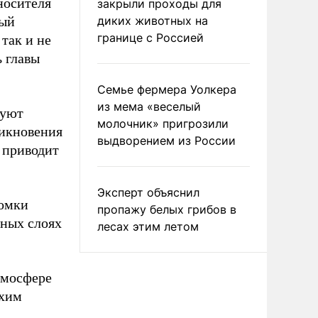
носителя
закрыли проходы для
мый
диких животных на
границе с Россией
так и не
ь главы
Семье фермера Уолкера
из мема «веселый
руют
молочник» пригрозили
икновения
выдворением из России
а приводит
Эксперт объяснил
ломки
пропажу белых грибов в
тных слоях
лесах этим летом
тмосфере
ихим