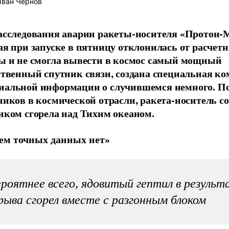
ван Чернов
асследования аварии ракеты-носителя «Протон-
ая при запуске в пятницу отклонилась от расчет
ы и не смогла вывести в космос самый мощный
ственный спутник связи, создана специальная ко
альной информации о случившемся немного. П
ников в космической отрасли, ракета-носитель со
иком сгорела над Тихим океаном.
ем точных данных нет»
роятнее всего, ядовитый гептил в результ
рыва сгорел вместе с разгонным блоком