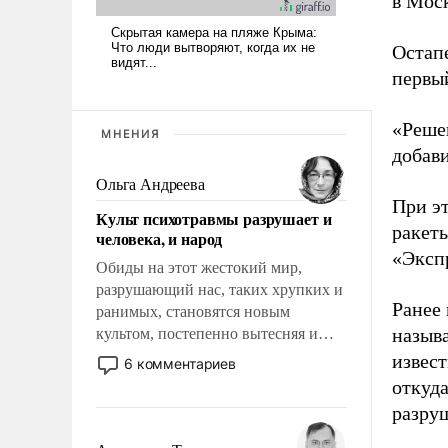
в Мос
Остап
первы
«Решен
МНЕНИЯ
добав
Ольга Андреева
При э
Культ психотравмы разрушает и
ракет
человека, и народ
«Эксп
Обиды на этот жестокий мир,
разрушающий нас, таких хрупких и
Ранее 
ранимых, становятся новым
называ
культом, постепенно вытесняя и
отменяя традиционное требование к
извес
6 комментариев
человеку – быть мужественным и
откуда
твердым под ударами судьбы, брать
разруш
на себя ответственность, помогать
слабым, идти вперед и