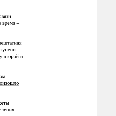
связи
е время –
нештатная
ступени
у второй и
ком
оизошло
кеты
еления