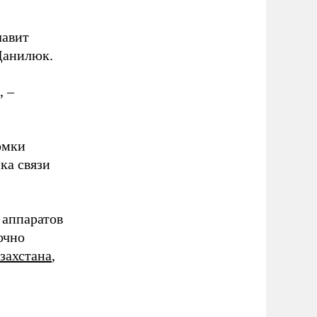
лавит
Данилюк.
, –
омки
ка связи
 аппаратов
очно
захстана
,
.