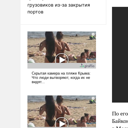
грузовиков из-за закрытия
портов
По его
Байко