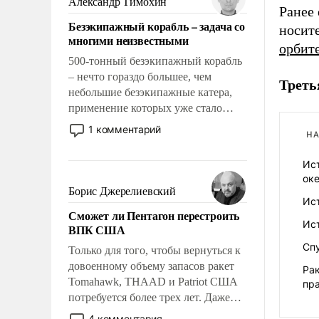
Александр Тимохин
Ранее 
адаптироваться.
Безэкипажный корабль – задача со
носит
многими неизвестными
орбит
500-тонный безэкипажный корабль
– нечто гораздо большее, чем
Треть
небольшие безэкипажные катера,
применение которых уже стало
обыденностью. Задача по созданию
1 комментарий
НА
такого корабля очень сложна и
амбициозна. Однако и ее
Ис
реализация радикально поднимет
ок
наши боевые возможности.
Борис Джерелиевский
Ис
Сможет ли Пентагон перестроить
Ист
ВПК США
Сп
Только для того, чтобы вернуться к
довоенному объему запасов ракет
Ра
Tomahawk, THAAD и Patriot США
пра
потребуется более трех лет. Даже
небольшая война с Ираном
4 комментария