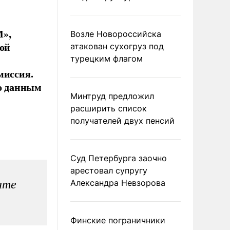
М»,
Возле Новороссийска
ной
атакован сухогруз под
турецким флагом
миссия.
о данным
Минтруд предложил
расширить список
получателей двух пенсий
Суд Петербурга заочно
арестовал супругу
ате
Александра Невзорова
Финские пограничники