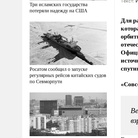
Tекст:
И
Три исламских государства
потеряли надежду на США
Для р
котор
орбит
отече
Офици
источ
спутн
Росатом сообщил о запуске
регулярных рейсов китайских судов
по Севморпути
«Совс
Ве
вз