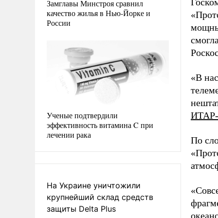
Госко
Замглавы Минстроя сравнил
качество жилья в Нью-Йорке и
«Прот
России
мощны
смогла
Роско
«В на
телем
нештат
Ученые подтвердили
ИТАР
эффективность витамина C при
лечении рака
По сл
«Прот
атмос
На Украине уничтожили
«Совс
крупнейший склад средств
фрагм
защиты Delta Plus
океано