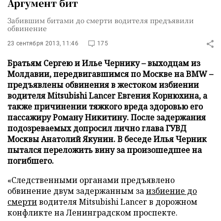
Аргумент бит
Забившим битами до смерти водителя предъявили
обвинение
23 сентября 2013, 11:46
175
Братьям Сергею и Илье Чернику – выходцам из
Молдавии, передвигавшимся по Москве на BMW –
предъявлены обвинения в жестоком избиении
водителя Mitsubishi Lancer Евгения Корнюхина, а
также причинении тяжкого вреда здоровью его
пассажиру Роману Никитину. После задержания
подозреваемых допросил лично глава ГУВД
Москвы Анатолий Якунин. В беседе Илья Черник
пытался переложить вину за произошедшее на
погибшего.
«Следственными органами предъявлено
обвинение двум задержанным за
избиение до
смерти
водителя Mitsubishi Lancer в дорожном
конфликте на Ленинградском проспекте.