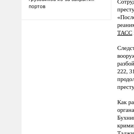
Сотру
портов
престу
«Посл
реаним
ТАСС
Следс
воору
разбой
222, 
продо
прест
Как р
органа
Бухни
крими
Таджи