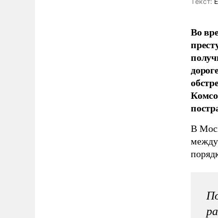
Tекст:
Е
Во вр
прест
получ
дорог
обстр
Комсо
постр
В Мос
между
порядк
По
ра