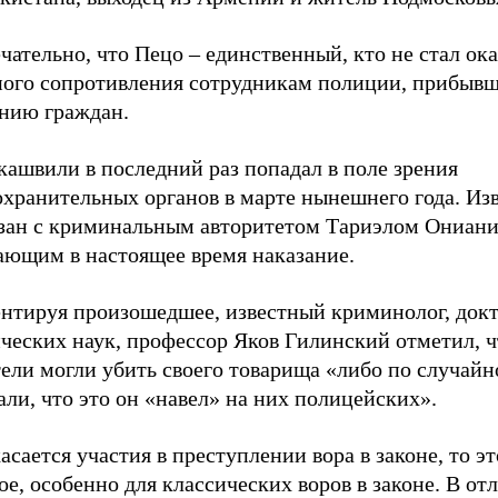
ательно, что Пецо – единственный, кто не стал ок
ного сопротивления сотрудникам полиции, прибыв
ению граждан.
кашвили в последний раз попадал в поле зрения
хранительных органов в марте нынешнего года. Изв
язан с криминальным авторитетом Тариэлом Ониани
ающим в настоящее время наказание.
нтируя произошедшее, известный криминолог, док
ческих наук, профессор Яков Гилинский отметил, ч
ели могли убить своего товарища «либо по случайн
ли, что это он «навел» на них полицейских».
асается участия в преступлении вора в законе, то эт
е, особенно для классических воров в законе. В от