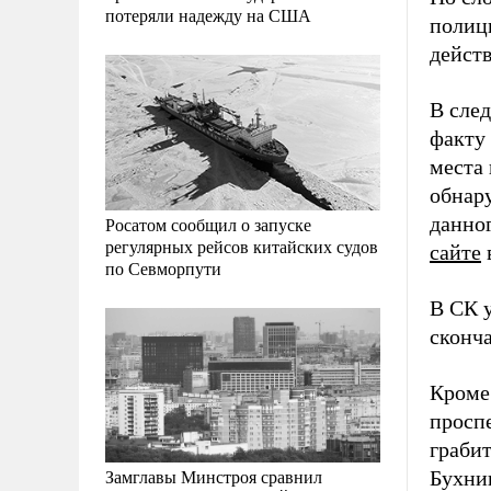
потеряли надежду на США
полиц
действ
В сле
факту
места
обнар
данно
Росатом сообщил о запуске
регулярных рейсов китайских судов
сайте
по Севморпути
В СК у
сконч
Кроме 
просп
грабит
Замглавы Минстроя сравнил
Бухни