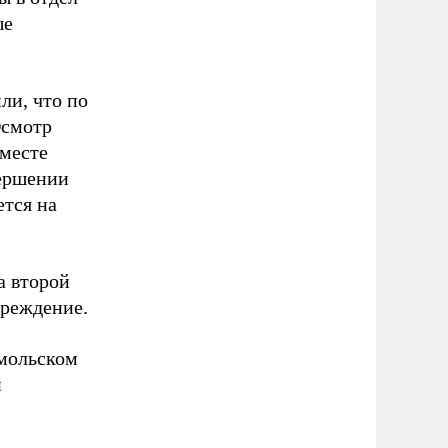
ые
ли, что по
Осмотр
 месте
вершении
ется на
а второй
чреждение.
омольском
и