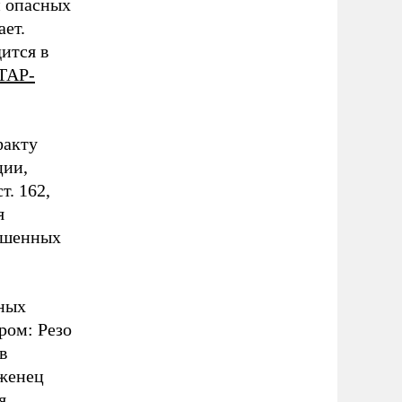
и опасных
ет.
ится в
ТАР-
факту
ции,
т. 162,
я
ершенных
ных
ром: Резо
в
оженец
я.