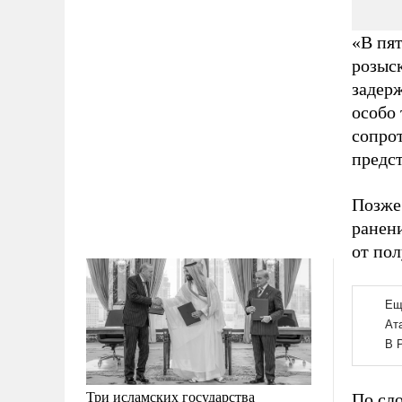
«В пят
розыс
задер
особо
сопрот
предс
Позже
ранен
от пол
Три исламских государства
По сло