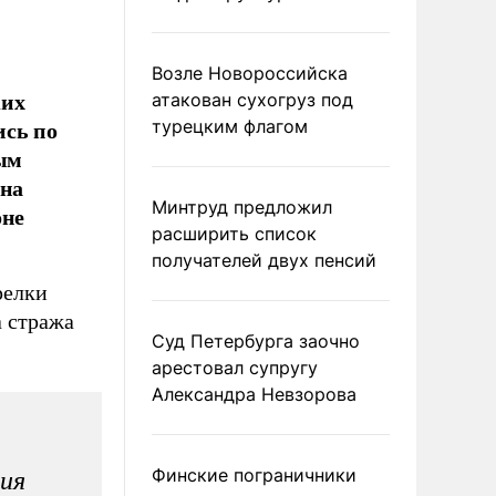
Возле Новороссийска
ких
атакован сухогруз под
ись по
турецким флагом
рым
 на
Минтруд предложил
оне
расширить список
получателей двух пенсий
релки
а стража
Суд Петербурга заочно
арестовал супругу
Александра Невзорова
Финские пограничники
ния