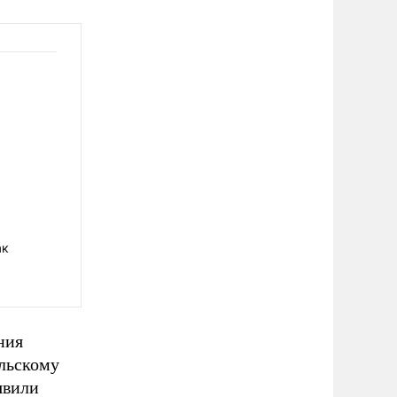
ак
ния
ольскому
явили