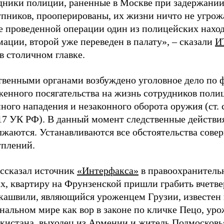
дники полиции, раненные в Москве при задержани
пников, прооперированы, их жизни ничто не угрожа
е проведенной операции один из полицейских наход
ации, второй уже переведен в палату», – сказали
И
в столичном главке.
твенными органами возбуждено уголовное дело по 
женного посягательства на жизнь сотрудников поли
ного нападения и незаконного оборота оружия (ст. с
317 УК РФ). В данный момент следственные действи
лжаются. Устанавливаются все обстоятельства сов
уплений.
ассказал источник
«Интерфакса»
в правоохранитель
х, квартиру на Фрунзенской пришли грабить вчетве
кашвили, являющийся уроженцем Грузии, известен 
нальном мире как вор в законе по кличке Пецо, ур
кистана, выходец из Армении и житель Подмосковь