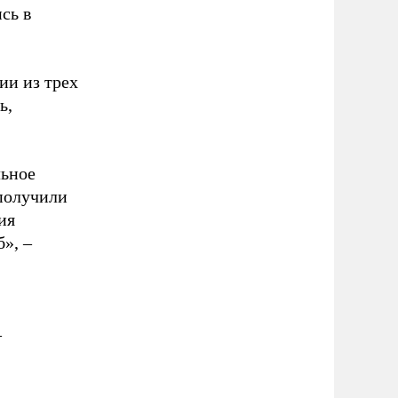
сь в
ии из трех
ь,
льное
 получили
ия
», –
–