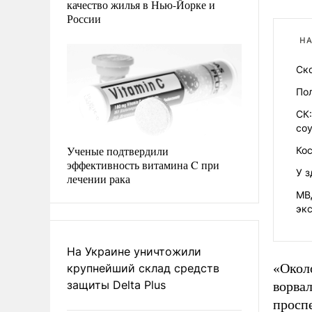
качество жилья в Нью-Йорке и
России
НА
Ск
Пол
СК:
со
Ученые подтвердили
Ко
эффективность витамина C при
У 
лечении рака
МВ
эк
На Украине уничтожили
«Около
крупнейший склад средств
защиты Delta Plus
ворвал
просп