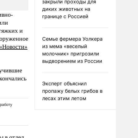
закрыли проходы для
диких животных на
ивно-
границе с Россией
или
тяжких и
ооруженное
Семье фермера Уолкера
«Новости»
из мема «веселый
молочник» пригрозили
выдворением из России
лучившие
скончались
Эксперт объяснил
пропажу белых грибов в
лесах этим летом
ы в отдел