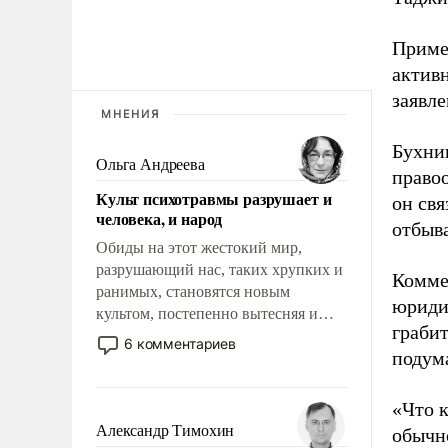
Примеч
актив
заявл
МНЕНИЯ
Бухни
Ольга Андреева
правоо
Культ психотравмы разрушает и
он св
человека, и народ
отбыв
Обиды на этот жестокий мир,
разрушающий нас, таких хрупких и
Комме
ранимых, становятся новым
юриди
культом, постепенно вытесняя и
грабит
отменяя традиционное требование к
6 комментариев
подума
человеку – быть мужественным и
твердым под ударами судьбы, брать
на себя ответственность, помогать
«Что к
слабым, идти вперед и
Александр Тимохин
обычно
адаптироваться.