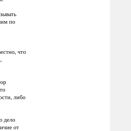
азывать
шим по
естно, что
,
тор
то
ости, либо
о дело
личие от