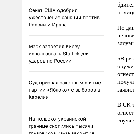
бдител
Сенат США одобрил
полиц
ужесточение санкций против
России и Ирана
По дан
челове
злоум
Маск запретил Киеву
использовать Starlink для
«В ре
ударов по России
оружи
огнест
получи
Суд признал законным снятие
заявил
партии «Яблоко» с выборов в
Карелии
В СК 
огнест
На польско-украинской
соучас
границе скопились тысячи
грузовиков из-за закрытия