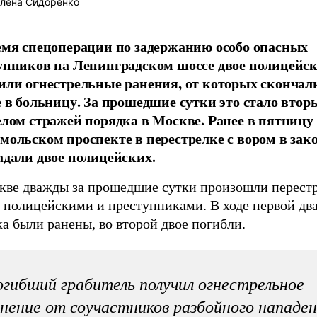
лена Сидоренко
емя спецоперации по задержанию особо опасных
упников на Ленинградском шоссе двое полицейс
или огнестрельные ранения, от которых скончал
е в больницу. За прошедшие сутки это стало вто
елом стражей порядка в Москве. Ранее в пятницу
мольском проспекте в перестрелке с вором в зак
адали двое полицейских.
кве дважды за прошедшие сутки произошли перест
 полицейскими и преступниками. В ходе первой дв
а были ранены, во второй двое погибли.
гибший грабитель получил огнестрельное
нение от соучастников разбойного нападе