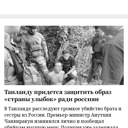
Таиланду придется защитить образ
«страны улыбок» ради россиян
В Таиланде расследуют громкое убийство брата и
сестры из России. Премьер-министр Анутхин
Чанвиракун извинился лично и пообещал
убийцам высшую меру. Полиция уже задержала