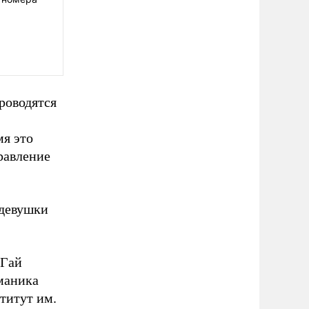
роводятся
мя это
равление
 девушки
 Гай
рманика
ститут им.