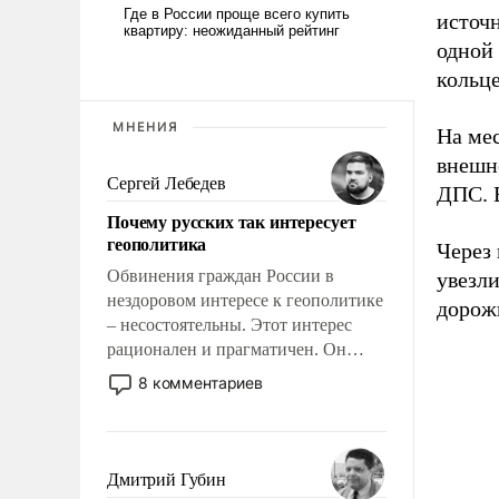
источн
одной
кольце
МНЕНИЯ
На мес
внешн
Сергей Лебедев
ДПС. 
Почему русских так интересует
геополитика
Через
Обвинения граждан России в
увезли
нездоровом интересе к геополитике
дорож
– несостоятельны. Этот интерес
рационален и прагматичен. Он
обусловлен тысячелетним опытом
8 комментариев
выживания в крайне непростых
условиях и фундаментальным
знанием, что мировая политика
имеет свойство заявляться на порог
Дмитрий Губин
нашего дома.