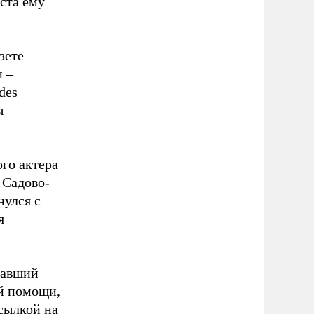
уста ему
зете
и –
des
ы
го актера
 Садово-
нулся с
я
давший
ой помощи,
сылкой на