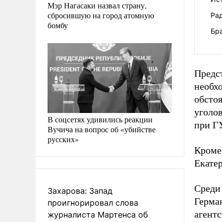
Мэр Нагасаки назвал страну,
сбросившую на город атомную
Рад
бомбу
Бр
Предст
необх
обсто
уголов
В соцсетях удивились реакции
при Г
Вучича на вопрос об «убийстве
русских»
Кроме
Екате
Среди
Захарова: Запад
Герма
проигнорировал слова
агентс
журналиста Мартенса об