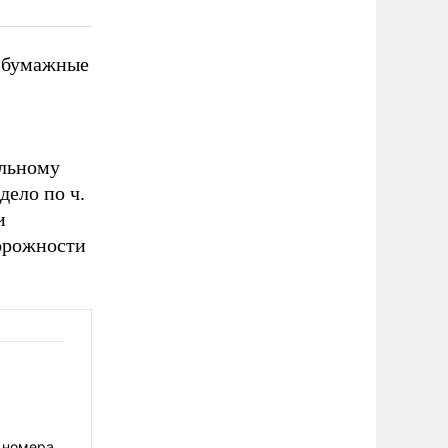
– бумажные
альному
дело по ч.
и
торожности
 номера