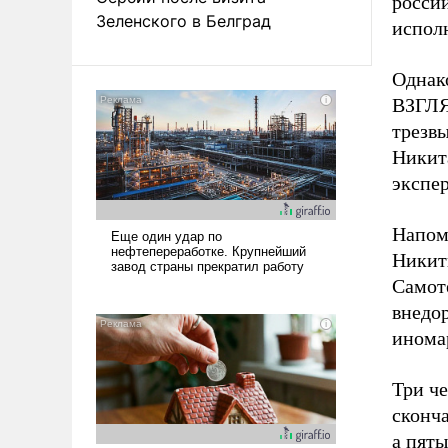
россий
Зеленского в Белград
исполн
Однако
ВЗГЛЯД
трезвы
Никит
экспер
Напом
Никит
Самот
внедо
иномар
Три че
сконч
а пят