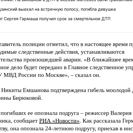
зинский выехал на встречную полосу, погибла девушка
ат Сергея Гармаша получил срок за смертельное ДТП
авитель полиции отметил, что в настоящее время п
одимые следственные действия, устанавливаются
ятельства произошедшей аварии. «В ближайшее вре
ное дело будет передано в Главное следственное уп
У МВД России по Москве», – сказал он.
 Никиты Емшанова подтверждена гибель моолодой
рины Бирюковой.
 погибших ее опознала подруга – режиссер Валерия
ника, сообщает
РИА «Новости»
. Как рассказала Ге
тву, она опознала 24-летнюю подругу, приехав в ин