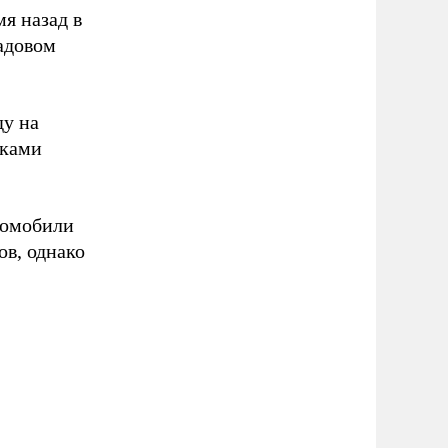
я назад в
адовом
ду на
иками
томобили
ов, однако