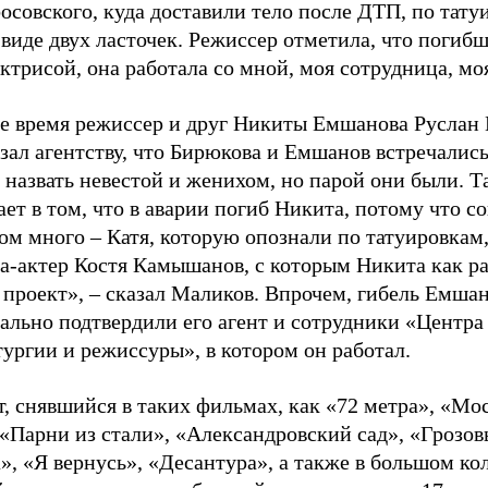
совского, куда доставили тело после ДТП, по тату
 виде двух ласточек. Режиссер отметила, что погибш
ктрисой, она работала со мной, моя сотрудница, мо
же время режиссер и друг Никиты Емшанова Руслан
зал агентству, что Бирюкова и Емшанов встречались
 назвать невестой и женихом, но парой они были. Та
ет в том, что в аварии погиб Никита, потому что с
м много – Катя, которую опознали по татуировкам,
а-актер Костя Камышанов, с которым Никита как ра
 проект», – сказал Маликов. Впрочем, гибель Емша
ально подтвердили его агент и сотрудники «Центра
ургии и режиссуры», в котором он работал.
, снявшийся в таких фильмах, как «72 метра», «Мо
 «Парни из стали», «Александровский сад», «Грозов
», «Я вернусь», «Десантура», а также в большом ко