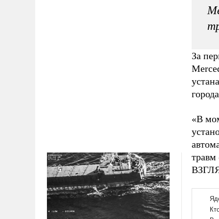
Me
т
За пер
Merce
устана
города
«В мо
устан
автом
травм 
ВЗГЛЯ