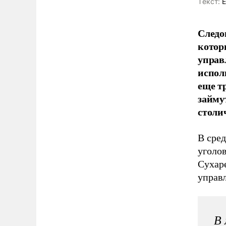
Tекст:
Е
Следо
котор
управ
исполн
еще т
займу
столи
В сре
уголо
Сухар
управ
В 