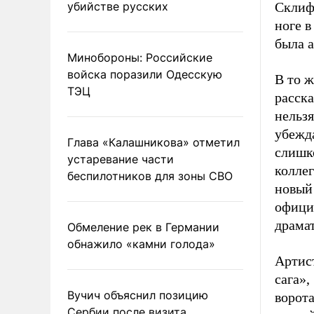
убийстве русских
Склифо
ноге в
была а
Минобороны: Российские
войска поразили Одесскую
В то 
ТЭЦ
расска
нельзя
убежда
Глава «Калашникова» отметил
слишко
устаревание части
коллег
беспилотников для зоны СВО
новый
офици
драмат
Обмеление рек в Германии
обнажило «камни голода»
Артист
сага»,
Вучич объяснил позицию
ворота
Сербии после визита