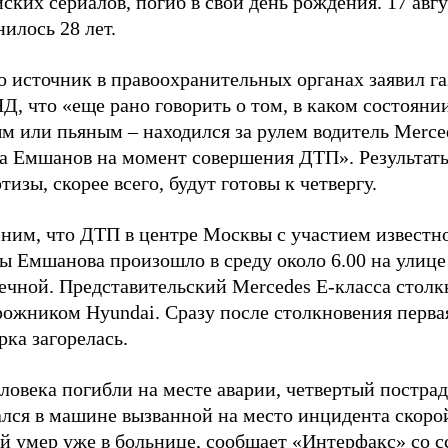
ских сериалов, погиб в свой день рождения. 17 авг
илось 28 лет.
 источник в правоохранительных органах заявил га
, что «еще рано говорить о том, в каком состояни
м или пьяным – находился за рулем водитель Merce
а Емшанов на момент совершения ДТП». Результат
тизы, скорее всего, будут готовы к четвергу.
ним, что ДТП в центре Москвы с участием известно
ы Емшанова произошло в среду около 6.00 на улице
ечной. Представительский Mercedes E-класса столк
рожником Hyundai. Сразу после столкновения перва
ка загорелась.
ловека погибли на месте аварии, четвертый постра
ался в машине вызванной на место инцидента скор
ый умер уже в больнице, сообщает
«Интерфакс»
со с