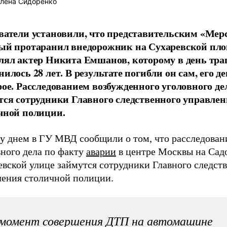
лена Сидоренко
ватели установили, что представительским «Мерс
ый протаранил внедорожник на Сухаревской пло
лял актер Никита Емшанов, которому в день тра
илось 28 лет. В результате погибли он сам, его д
рое. Расследованием возбужденного уголовного де
тся сотрудники Главного следственного управле
чной полиции.
ду днем в ГУ МВД сообщили о том, что расследова
вного дела по факту
аварии
в центре Москвы на Сад
евской улице займутся сотрудники Главного следст
ления столичной полиции.
момент совершения ДТП на автомашине