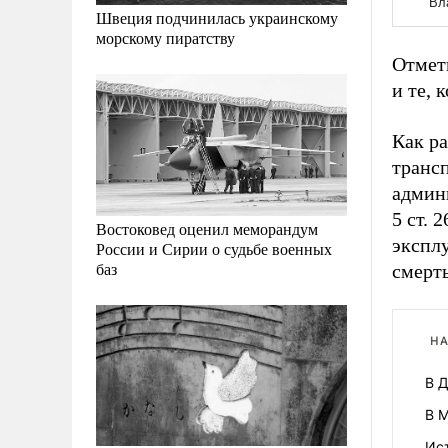
Швеция подчинилась украинскому
морскому пиратству
Отмет
и те, 
Как р
транс
админ
5 ст.
Востоковед оценил меморандум
экспл
России и Сирии о судьбе военных
баз
смерть
НА
В 
В 
Ис