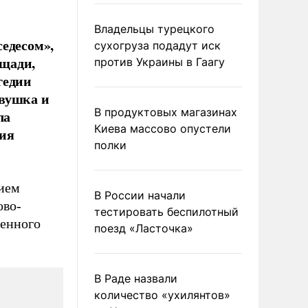
Владельцы турецкого
едесом»,
сухогруза подадут иск
щади,
против Украины в Гаагу
гедии
евушка и
В продуктовых магазинах
ла
Киева массово опустели
ния
полки
нием
В России начали
ово-
тестировать беспилотный
венного
поезд «Ласточка»
В Раде назвали
количество «ухилянтов»