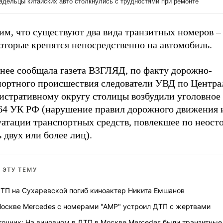
им, что существуют два вида транзитных номеров 
которые крепятся непосредственно на автомобиль.
анее сообщала газета ВЗГЛЯД, по факту дорожно-
портного происшествия следователи УВД по Центр
истративному округу столицы возбудили уголовное 
 264 УК РФ (нарушение правил дорожного движения 
уатации транспортных средств, повлекшее по неос
 двух или более лиц).
 ЭТУ ТЕМУ
ДТП на Сухаревской погиб киноактер Никита Емшанов
Москве Mercedes с номерами "АМР" устроил ДТП с жертвами
точник: На виновном в ДТП в Москве Mercedes были транзитные