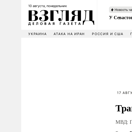
10 августа, понедельник
Новость ч
У Севасто
УКРАИНА
АТАКА НА ИРАН
РОССИЯ И США
17 АВГ
Тра
МВД: П