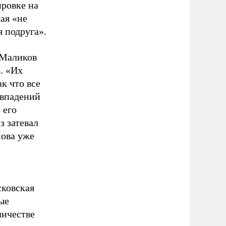
ировке на
ая «не
я подруга».
 Маликов
. «Их
к что все
овпадений
 его
з затевал
нова уже
сковская
ые
личестве