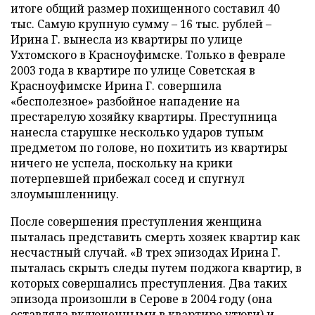
итоге общий размер похищенного составил 40
тыс. Самую крупную сумму – 16 тыс. рублей –
Ирина Г. вынесла из квартиры по улице
Ухтомского в Красноуфимске. Только в феврале
2003 года в квартире по улице Советская в
Красноуфимске Ирина Г. совершила
«бесполезное» разбойное нападение на
престарелую хозяйку квартиры. Преступница
нанесла старушке несколько ударов тупым
предметом по голове, но похитить из квартиры
ничего не успела, поскольку на крики
потерпевшей прибежал сосед и спугнул
злоумышленницу.
После совершения преступления женщина
пыталась представить смерть хозяек квартир как
несчастный случай. «В трех эпизодах Ирина Г.
пыталась скрыть следы путем поджога квартир, в
которых совершались преступления. Два таких
эпизода произошли в Серове в 2004 году (она
оставляла включенными в квартире утюги) и