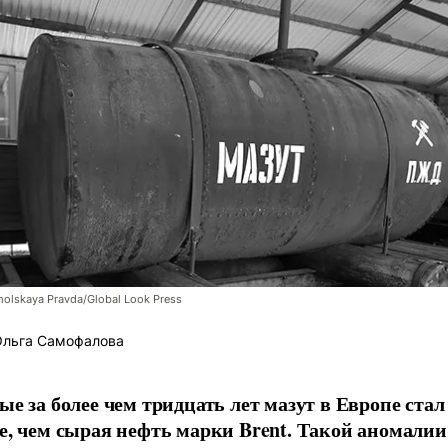
lskaya Pravda/Global Look Press
льга Самофалова
ые за более чем тридцать лет мазут в Европе стал
е, чем сырая нефть марки Brent. Такой аномалии