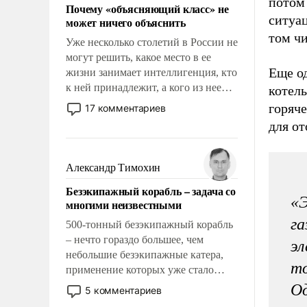
потом 
Почему «объясняющий класс» не
ситуац
может ничего объяснить
том чи
Уже несколько столетий в России не
могут решить, какое место в ее
Еще о
жизни занимает интеллигенция, кто
к ней принадлежит, а кого из нее
котел
исключили с правом
горяче
17 комментариев
восстановления и без оного. И чем
для от
она отличается от просто
образованных людей. Иногда
казалось, что эти вопросы решены
Александр Тимохин
раз и навсегда, но – нет, не решены.
Безэкипажный корабль – задача со
«
многими неизвестными
га
500-тонный безэкипажный корабль
– нечто гораздо большее, чем
эл
небольшие безэкипажные катера,
то
применение которых уже стало
обыденностью. Задача по созданию
Од
5 комментариев
такого корабля очень сложна и