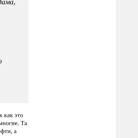
дама,
о
 как это
многие. Та
фти, а