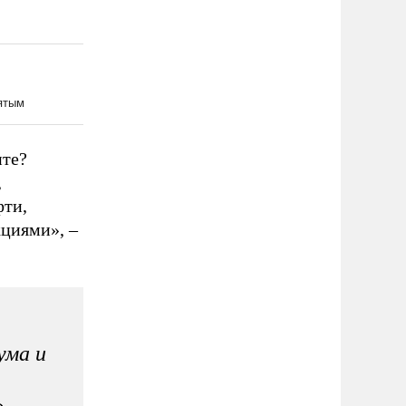
ите?
,
фти,
кциями», –
ума и