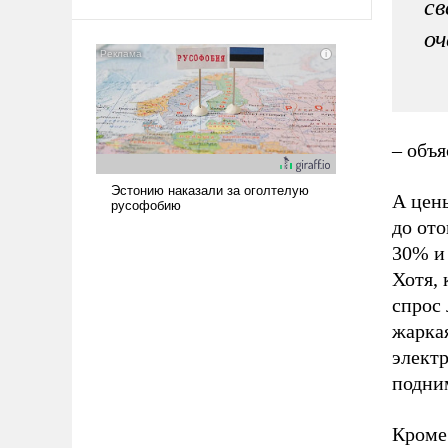
св
амбициозна. Однако и ее
реализация радикально поднимет
оч
наши боевые возможности.
– объя
А цены
до ото
30% и
Хотя, 
спрос 
жаркая
элект
подни
Кроме 