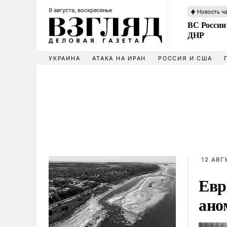
9 августа, воскресенье
Новость ч
ВС России
ДНР
УКРАИНА
АТАКА НА ИРАН
РОССИЯ И США
12 АВГ
Евр
ано