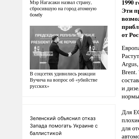
1990 
Мэр Нагасаки назвал страну,
сбросившую на город атомную
Эти п
бомбу
возмо
прибл
от Ро
Европ
Растут
Argus,
Brent.
В соцсетях удивились реакции
Вучича на вопрос об «убийстве
состав
русских»
и диз
нормы
Для ЕС
Зеленский объяснил отказ
плохие
Запада помогать Украине с
для от
баллистикой
автомо