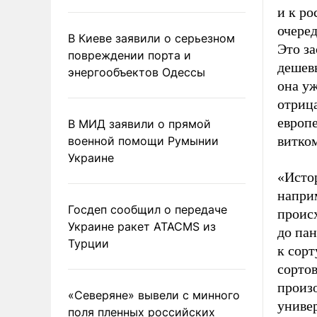
и к ро
очере
В Киеве заявили о серьезном
Это з
повреждении порта и
дешевы
энергообъектов Одессы
она уж
отриц
европ
В МИД заявили о прямой
витком
военной помощи Румынии
Украине
«Исто
наприм
Госдеп сообщил о передаче
происх
Украине ракет ATACMS из
до пан
Турции
к сорт
сортов
произо
«Северяне» вывели с минного
униве
поля пленных российских