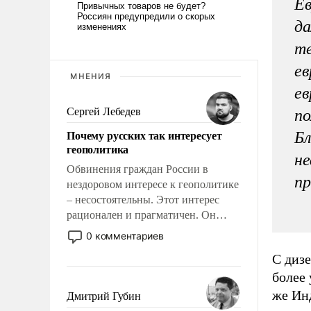
Ев
да
те
ев
МНЕНИЯ
ев
Сергей Лебедев
по
Почему русских так интересует
Бл
геополитика
не
Обвинения граждан России в
пр
нездоровом интересе к геополитике
– несостоятельны. Этот интерес
рационален и прагматичен. Он
обусловлен тысячелетним опытом
0 комментариев
выживания в крайне непростых
С диз
условиях и фундаментальным
более 
знанием, что мировая политика
имеет свойство заявляться на порог
же Инд
Дмитрий Губин
нашего дома.