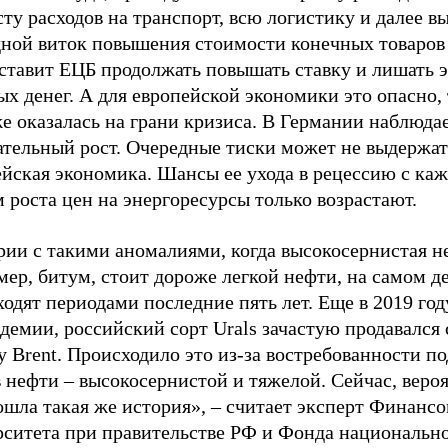
сту расходов на транспорт, всю логистику и далее в
дной виток повышения стоимости конечных товаров 
аставит ЕЦБ продолжать повышать ставку и лишать 
х денег. А для европейской экономики это опасно, 
е оказалась на грани кризиса. В Германии наблюда
ательный рост. Очередные тиски может не выдержат
ейская экономика. Шансы ее ухода в рецессию с ка
 роста цен на энергоресурсы только возрастают.
рии с такими аномалиями, когда высокосернистая н
ер, битум, стоит дороже легкой нефти, на самом д
одят периодами последние пять лет. Еще в 2019 году
демии, российский сорт Urals зачастую продавался
у Brent. Происходило это из-за востребованности п
 нефти – высокосернистой и тяжелой. Сейчас, вероя
шла такая же история», – считает эксперт Финансо
рситета при правительстве РФ и Фонда национальн