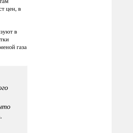
ктам
т цен, в
ьзуют в
отки
меной газа
ого
 что
.