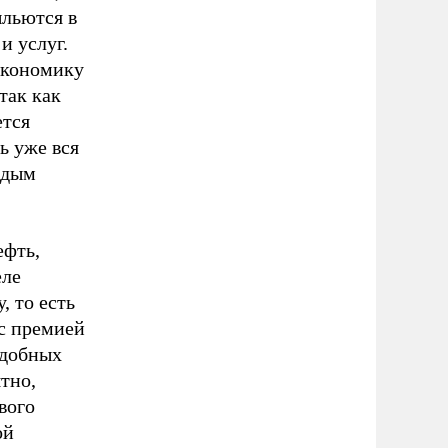
ыльются в
и услуг.
экономику
так как
ется
ь уже вся
ждым
ефть,
еле
, то есть
 с премией
одобных
тно,
вого
ой