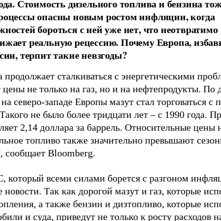
года. Стоимость дизельного топлива и бензина тож
роцессы опасны новым ростом инфляции, когда
жностей бороться с ней уже нет, что неотвратимо
ижает реальную рецессию. Почему Европа, изба
ссии, терпит такие невзгоды?
а продолжает сталкиваться с энергетическими проб
 цены не только на газ, но и на нефтепродукты. По
 на северо-западе Европы мазут стал торговаться с 
 Такого не было более тридцати лет – с 1990 года. П
ляет 2,14 доллара за баррель. Относительные цены 
ельное топливо также значительно превышают сезо
, сообщает Bloomberg.
, который всеми силами борется с разгоном инфляц
 новости. Так как дорогой мазут и газ, которые ис
опления, а также бензин и дизтопливо, которые ис
били и суда, приведут не только к росту расходов 