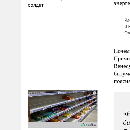
энерг
солдат
Почем
Причи
Венес
битума
поясн
«Р
ди