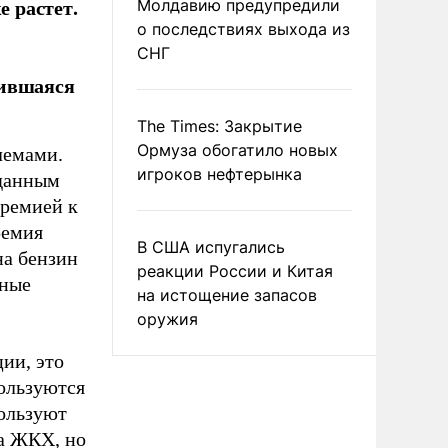
е растет.
Молдавию предупредили
о последствиях выхода из
СНГ
вившаяся
The Times: Закрытие
Ормуза обогатило новых
лемами.
игроков нефтерынка
 данным
премией к
ремия
В США испугались
на бензин
реакции России и Китая
нные
на истощение запасов
оружия
ии, это
пользуются
пользуют
на ЖКХ, но