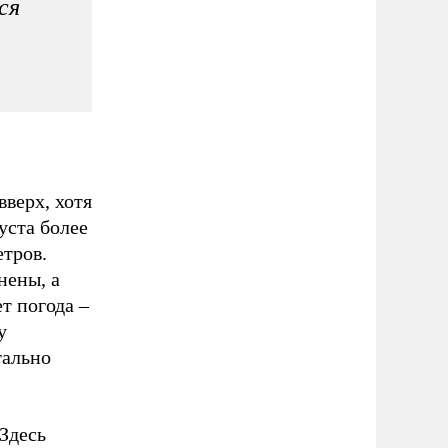
ся
вверх, хотя
уста более
етров.
нены, а
т погода –
у
тально
 Здесь