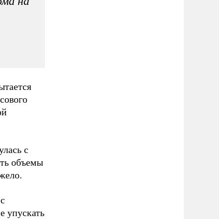
ома на
пытается
нсового
ой
улась с
ить объемы
жело.
 с
е упускать