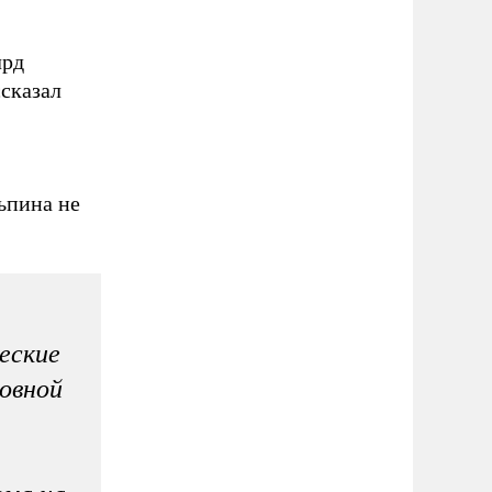
лрд
сказал
ьпина не
еские
овной