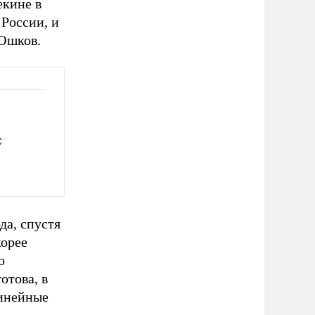
екине в
 России, и
 Юшков.
С
да, спустя
корее
о
отова, в
линейные