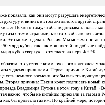
же показали, как они могут разрушать энергетиче
труктуру и винить в этом активистов другой стран
кивает Пекин к тому, чтобы подписывать новые кон
ку газа с теми странами, кто готов обеспечить без
вки. Это может сделать Россия. Мы можем поставит
 50 млрд кубов, так как мощностей по добыче найд
 млрд кубов сверху», – отмечает эксперт ФНЭБ.
 образом, отсутствие коммерческого контракта мож
яться двумя причинами. Первая причина: Китай дум
еще есть немного времени, чтобы выжать лучшую це
ы. Вторая причина: Пекин хочет подписать новый к
 приезда Владимира Путина в этом году в Китай. «
тая важно, чтобы не китайцы приехали за газом в Р
 как бы привезла газ им. По крайней мере, истори