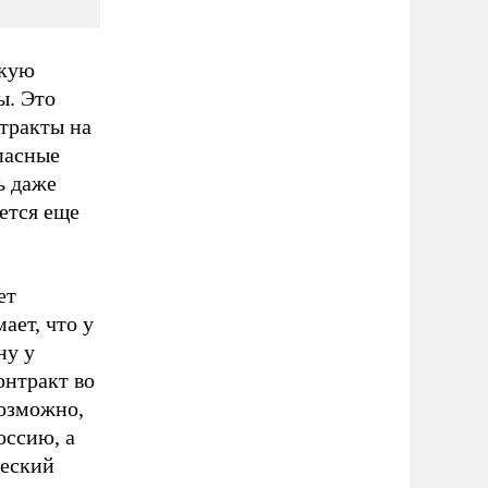
скую
ы. Это
тракты на
опасные
ь даже
ется еще
ет
ает, что у
ну у
онтракт во
Возможно,
оссию, а
ческий