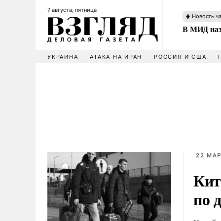
7 августа, пятница
Новость ч
В МИД наз
УКРАИНА
АТАКА НА ИРАН
РОССИЯ И США
22 МАР
Кит
по 