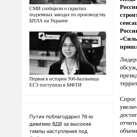
Росси
СМИ сообщили о скрытых
строи
подземных заводах по производству
БПЛА на Украине
сенса
Росси
«Силы
пришл
Лидер
обсуж
прези
Первая в истории 500-балльница
террит
ЕГЭ поступила в МФТИ
Спрос 
увелич
достиг
Путин поблагодарил 76-ю
отчиты
дивизию ВДВ за высокие
объемы
темпы наступления под