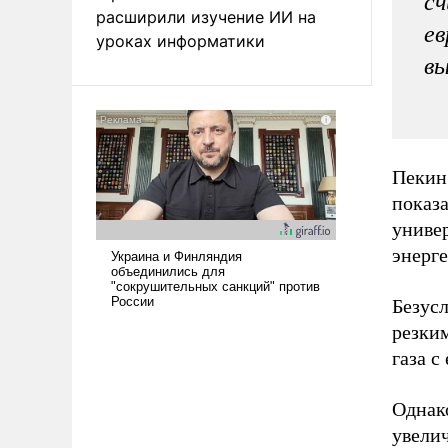
сч
расширили изучение ИИ на
ев
уроках информатики
вы
Пекин 
показа
униве
энерг
Безусл
резки
газа с
Однако
увелич