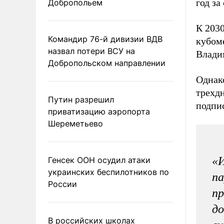
год за
Добропольем
К 2030
Командир 76-й дивизии ВДВ
кубоме
назвал потери ВСУ на
Влади
Добропольском направлении
Однак
трехд
Путин разрешил
подпис
приватизацию аэропорта
Шереметьево
«И
Генсек ООН осудил атаки
украинских беспилотников по
па
России
пр
до
В российских школах