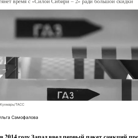
тянет время с «Силой Сибири – 2» ради большой скидки
 Кухмарь/ТАСС
льга Самофалова
 в 2014 году Запад ввел первый пакет санкций пр