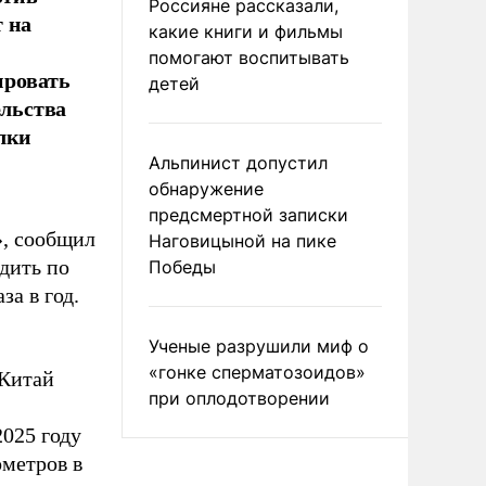
Россияне рассказали,
 на
какие книги и фильмы
помогают воспитывать
ировать
детей
ельства
лки
Альпинист допустил
обнаружение
предсмертной записки
», сообщил
Наговицыной на пике
дить по
Победы
а в год.
Ученые разрушили миф о
«гонке сперматозоидов»
 Китай
при оплодотворении
2025 году
ометров в