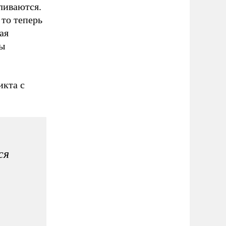
ливаются.
 то теперь
ая
ны
икта с
ся