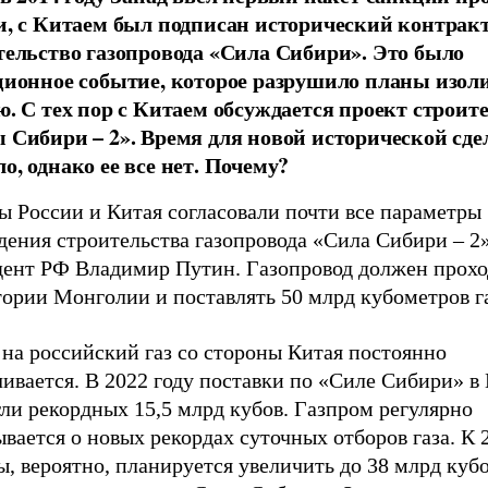
и, с Китаем был подписан исторический контракт
тельство газопровода «Сила Сибири». Это было
ционное событие, которое разрушило планы изол
ю. С тех пор с Китаем обсуждается проект строит
 Сибири – 2». Время для новой исторической сде
о, однако ее все нет. Почему?
ы России и Китая согласовали почти все параметры
дения строительства газопровода «Сила Сибири – 2
дент РФ Владимир Путин. Газопровод должен прохо
ории Монголии и поставлять 50 млрд кубометров газ
на российский газ со стороны Китая постоянно
ивается. В 2022 году поставки по «Силе Сибири» в
ли рекордных 15,5 млрд кубов. Газпром регулярно
вается о новых рекордах суточных отборов газа. К 
, вероятно, планируется увеличить до 38 млрд куб