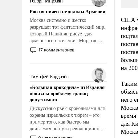
Геворг Мирзаян
Китаем.
Россия ничего не должна Армении
США у
Москва системно и жестко
разрушает тот фантастический мир,
инфрас
который Пашинян рисует для
подтал
армянского населения. Мир, где
постав
политические прожекты будут
17 комментариев
поста
безусловно оплачиваться за счет
больше
российских налогоплательщиков и
на 200
где Еревану за свои поступки не
нужно отвечать.
Тимофей Бордачёв
Таким
«Большая крокодила» из Израиля
объясн
показала проблему границ
допустимого
него 
Москв
Дискуссия о рве с крокодилами для
время
охраны израильских тюрем – это
пример того, как быстро мы
для Ки
двигаемся по пути революционных
Москва
изменений. То, что несколько лет
9 комментариев