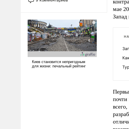
контр
назад было образом для
мае 20
псевдонаучной фантастики, стало
Запад 
всерьез обсуждаемой идеей.
НА
Зап
Как
Тур
Первый
почти 
всего,
разраб
отличи
газопр