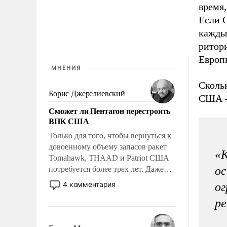
время
Если С
кажды
ритори
Европы
МНЕНИЯ
Сколь
Борис Джерелиевский
США –
Сможет ли Пентагон перестроить
ВПК США
Только для того, чтобы вернуться к
довоенному объему запасов ракет
«К
Tomahawk, THAAD и Patriot США
ос
потребуется более трех лет. Даже
небольшая война с Ираном
4 комментария
ог
опустошила американские
ре
арсеналы. Сложившаяся ситуация
означает многолетний период
уязвимости США, например, перед