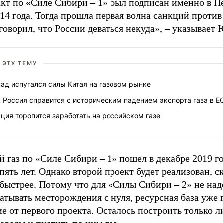
акт по «Силе Сибири – 1» был подписан именно в П
14 года. Тогда прошла первая волна санкций против
говорил, что России деваться некуда», – указывает
 ЭТУ ТЕМУ
ад испугался силы Китая на газовом рынке
 Россия справится с историческим падением экспорта газа в Е
ция торопится заработать на российском газе
 газ по «Силе Сибири – 1» пошел в декабре 2019 го
пять лет. Однако второй проект будет реализован, с
 быстрее. Потому что для «Силы Сибири – 2» не над
атывать месторождения с нуля, ресурсная база уже г
е от первого проекта. Осталось построить только 
оводы и пустить по ним газ.