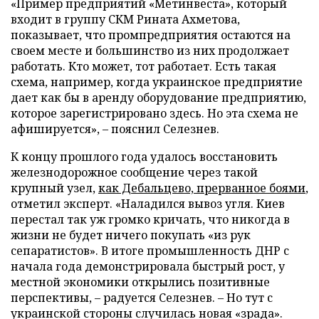
«Пример предприятий «Метинвеста», который
входит в группу СКМ Рината Ахметова,
показывает, что промпредприятия остаются на
своем месте и большинство из них продолжает
работать. Кто может, тот работает. Есть такая
схема, например, когда украинское предприятие
дает как бы в аренду оборудование предприятию,
которое зарегистрировано здесь. Но эта схема не
афишируется», – пояснил Селезнев.
К концу прошлого года удалось восстановить
железнодорожное сообщение через такой
крупный узел,
как Дебальцево, прерванное боями
,
отметил эксперт. «Наладился вывоз угля. Киев
перестал так уж громко кричать, что никогда в
жизни не будет ничего покупать «из рук
сепаратистов». В итоге промышленность ДНР с
начала года демонстрировала быстрый рост, у
местной экономики открылись позитивные
перспективы, – радуется Селезнев. – Но тут с
украинской стороны случилась новая «зрада».