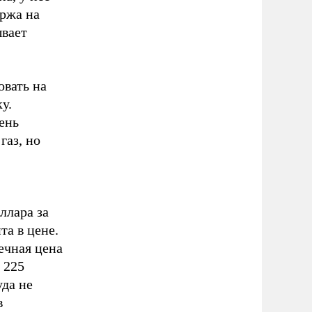
аржа на
ывает
вать на
у.
ень
газ, но
ллара за
та в цене.
ечная цена
 225
уда не
в