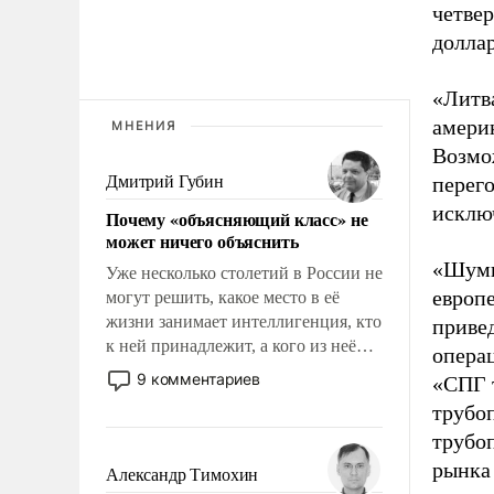
четвер
доллар
«Литва
америк
МНЕНИЯ
Возмо
Дмитрий Губин
перего
исклю
Почему «объясняющий класс» не
может ничего объяснить
«Шуми
Уже несколько столетий в России не
европе
могут решить, какое место в её
жизни занимает интеллигенция, кто
привед
к ней принадлежит, а кого из неё
опера
исключили с правом
9 комментариев
«СПГ 
восстановления и без оного. И чем
трубоп
она отличается от просто
трубо
образованных людей. Иногда
казалось, что эти вопросы решены
рынка 
Александр Тимохин
раз и навсегда, но – нет, не решены.