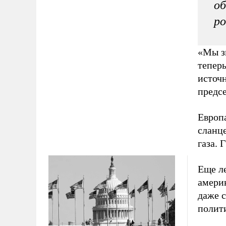
об
ро
«Мы зн
теперь
источн
предсе
Европа
сланц
газа. 
Еще л
амери
даже 
полити