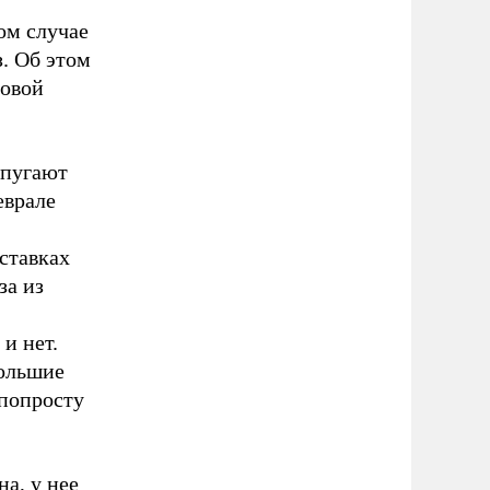
ом случае
. Об этом
говой
 пугают
еврале
ставках
за из
и нет.
большие
 попросту
а, у нее