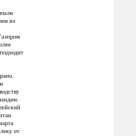
ачали
шим из
Газпром
олее
 подходит
рано.
ои
водству
ландии.
пейский
этан
марта
леку от