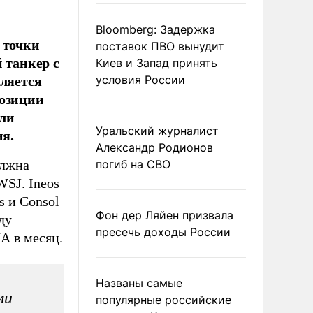
Bloomberg: Задержка
 точки
поставок ПВО вынудит
 танкер с
Киев и Запад принять
ляется
условия России
позиции
зли
Уральский журналист
ия.
Александр Родионов
олжна
погиб на СВО
WSJ. Ineos
 и Consol
Фон дер Ляйен призвала
ду
пресечь доходы России
А в месяц.
Названы самые
ми
популярные российские