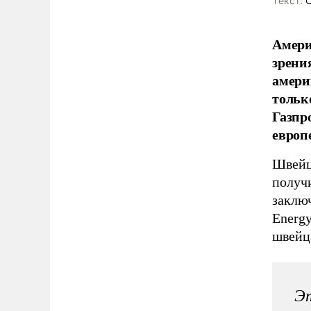
Tекст:
О
Амери
зрени
амери
тольк
Газпр
европ
Швейц
получ
заклю
Energy
швейц
Эт