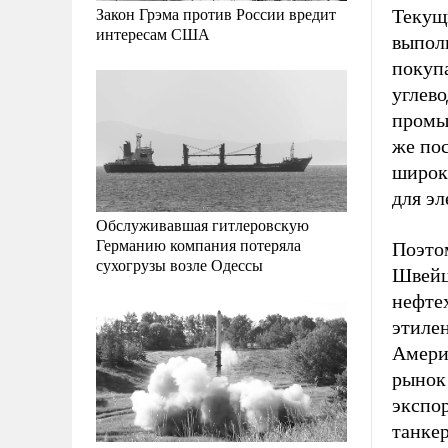
Закон Грэма против России вредит
Текущ
интересам США
выпол
покупа
углево
промы
же пос
широк
для эл
Обслуживавшая гитлеровскую
Германию компания потеряла
Поэтом
сухогрузы возле Одессы
Швейц
нефтех
этилен
Амери
рынок 
экспо
танкер