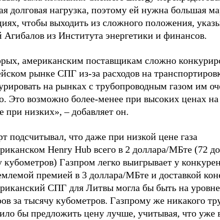
ая долговая нагрузка, поэтому ей нужна большая м
циях, чтобы выходить из сложного положения, указ
й Агибалов из Института энергетики и финансов.
орых, американским поставщикам сложно конкуриро
йском рынке СПГ из-за расходов на транспортировк
урировать на рынках с трубопроводным газом им оч
. Это возможно более-менее при высоких ценах на 
е при низких», – добавляет он.
т подсчитывал, что даже при низкой цене газа
риканском Henry Hub всего в 2 доллара/МБте (72 до
 кубометров) Газпром легко выигрывает у конкурен
емлемой премией в 3 доллара/МБте и доставкой кон
ериканский СПГ для Литвы могла бы быть на уровне
ов за тысячу кубометров. Газпрому же никакого тр
ило бы предложить цену лучше, учитывая, что уже 