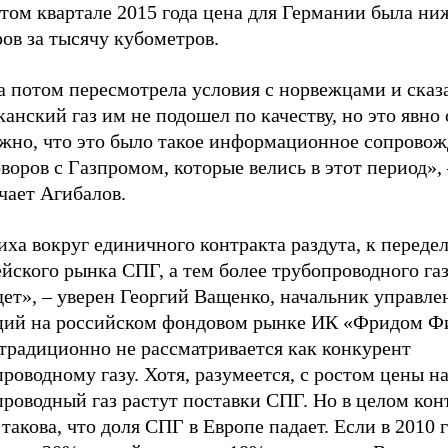
том квартале 2015 года цена для Германии была ни
ов за тысячу кубометров.
 потом пересмотрела условия с норвежцами и сказа
анский газ им не подошел по качеству, но это явно 
жно, что это было такое информационное сопрово
воров с Газпромом, которые велись в этот период», 
чает Агибалов.
ха вокруг единичного контракта раздута, к переде
йского рынка СПГ, а тем более трубопроводного газ
ет», – уверен Георгий Ващенко, начальник управле
ций на российском фондовом рынке ИК «Фридом Ф
традиционно не рассматривается как конкурент
роводному газу. Хотя, разумеется, с ростом цены н
проводный газ растут поставки СПГ. Но в целом ко
такова, что доля СПГ в Европе падает. Если в 2010 