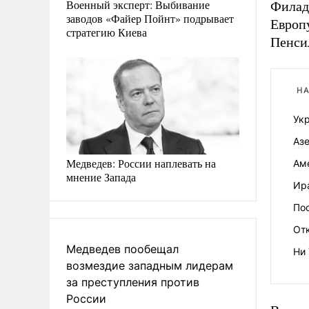
Военный эксперт: Выбивание
Филад
заводов «Файер Пойнт» подрывает
Европу
стратегию Киева
Пенси
НА
Укр
Аз
Медведев: России наплевать на
Ам
мнение Запада
Ир
Пос
Отк
Медведев пообещал
Ни 
возмездие западным лидерам
за преступления против
России