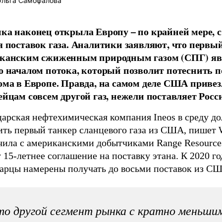
льга Самофалова
ка наконец открыла Европу – по крайней мере, с
я поставок газа. Аналитики заявляют, что первый
канским сжиженным природным газом (СПГ) яв
о началом потока, который позволит потеснить 
ома в Европе. Правда, на самом деле США приве
ейцам совсем другой газ, нежели поставляет Росс
арская нефтехимическая компания Ineos в среду д
ить первый танкер сланцевого газа из США, пишет 
чила с американскими добытчиками Range Resources
 15-летнее соглашение на поставку этана. К 2020 го
арцы намерены получать до восьми поставок из СШ
о другой сегмент рынка с кратно меньши