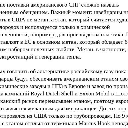
ие поставки американского СПГ сложно назвать
ненным обещанием. Важный момент: швейцарцы н
ть в США не метан, а этан, который считается худ
дородов и используется только в химической
шленности, например, для производства пластика. 
тавляет в ЕС в основном метан, который обладает б
им набором полезных свойств. Метан, в частности,
ектростанций и генерации тепла.
у говорить об альтернативе российскому газу пока 
арцы будут обеспечивать американским этаном св
имические заводы и НПЗ в Европе и завод по произ
а компаний Royal Dutch Shell и Exxon Mobil в Шот
канский рынок перенасыщен этаном, поэтому евро
и является желанным для американцев. До сих пор 
ртировался из США только по трубопроводам. Но 9 
 с этаном отплыл от терминала Marcus Hook непода