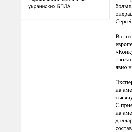
больш
украинских БПЛА
опера
Серге
Во-вт
европе
«Конк
сложно
явно н
Экспер
на аме
тысячу
С при
на ам
доллар
состав