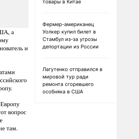
товары в Китае
Фермер-американец
ША, а
Уолкер купил билет в
Стамбул из-за угрозы
ому
депортации из России
нователь и
Лагутенко отправился в
татами
мировой тур ради
оссийского
ремонта сгоревшего
ропу.
особняка в США
 Европу
от вопрос
е
ыне там.