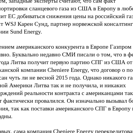
м, западные эксперты считают, что сам факт
портировки сланцевого газа из США в Европу в люб
ит ЕС добиваться снижения цены на российский газ
ит WSJ Карен Сунд, партнер норвежской консалтин
нии Sund Energy.
ением американского конкурента в Европе Газпром
вно. Буквально недавно СМИ писали о том, что в ф
 года Литва получит первую партию СПГ из США от
анской компании Сheniere Energy, что договор о по
ан чуть ли не весной 2015 года. Однако никакого га
ной Америки Литва так и не получила, и никаких
рждений реальности контракта с американцами так 
т фактически провалился. Он изначально вызывал 
ния, так как поставки американского СПГ в Европу
одны.
вых, сама компания Сheniere Energy перекредитован