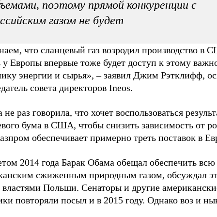
ъемами, поэтому прямой конкуренции с
ссийским газом не будет
аем, что сланцевый газ возродил производство в С
 у Европы впервые тоже будет доступ к этому важн
ику энергии и сырья», – заявил Джим Рэтклифф, ос
датель совета директоров Ineos.
 не раз говорила, что хочет воспользоваться резуль
евого бума в США, чтобы снизить зависимость от р
Газпром обеспечивает примерно треть поставок в Ев
етом 2014 года Барак Обама обещал обеспечить всю
канским сжиженным природным газом, обсуждал эт
с властями Польши. Сенаторы и другие американски
ки повторяли посыл и в 2015 году. Однако воз и н