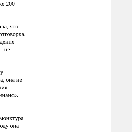
же 200
ла, что
отговорка.
ждение
– не
лу
а, она не
ния
инанс».
а
нъюнктура
году она