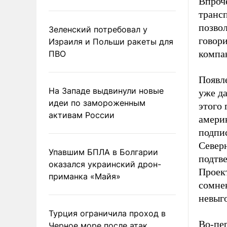
Впроче
транс
позвол
Зеленский потребовал у
говор
Израиля и Польши ракеты для
компа
ПВО
Появл
На Западе выдвинули новые
уже да
идеи по замороженным
этого
активам России
америк
подпис
Север
Упавшим БПЛА в Болгарии
подтве
оказался украинский дрон-
Проек
приманка «Майя»
сомне
невыг
Турция ограничила проход в
Во-пер
Черное море после атак