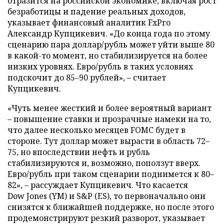
отразится на российской экономике, включая рост
безработицы и падение реальных доходов,
указывает финансовый аналитик FxPro
Александр Купцикевич. «До конца года по этому
сценарию пара доллар/рубль может уйти выше 80
в какой-то момент, но стабилизируется на более
низких уровнях. Евро/рубль в таких условиях
подскочит до 85–90 рублей», – считает
Купцикевич.
«Чуть менее жесткий и более вероятный вариант
– повышение ставки и прозрачные намеки на то,
что далее несколько месяцев FOMC будет в
стороне. Тут доллар может вырасти в область 72–
75, но впоследствии нефть и рубль
стабилизируются и, возможно, поползут вверх.
Евро/рубль при таком сценарии поднимется к 80–
82», – рассуждает Купцикевич. Что касается
Dow Jones (YM) и S&P (ES), то первоначально они
снизятся к ближайшей поддержке, но после этого
продемонстрируют резкий разворот, указывает