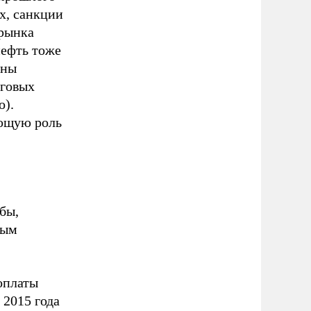
х, санкции
 рынка
нефть тоже
аны
оговых
о).
ующую роль
бы,
ным
оплаты
 2015 года