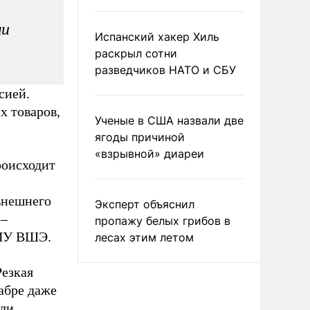
ми
Испанский хакер Хиль
раскрыл сотни
разведчиков НАТО и СБУ
сией.
х товаров,
Ученые в США назвали две
ягоды причиной
«взрывной» диареи
роисходит
внешнего
Эксперт объяснил
 –
пропажу белых грибов в
НИУ ВШЭ.
лесах этим летом
Резкая
абре даже
али