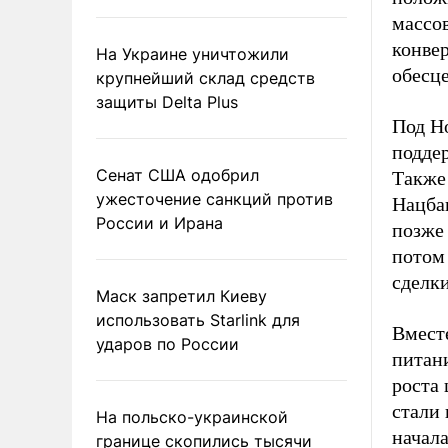
массов
конвер
На Украине уничтожили
обесц
крупнейший склад средств
защиты Delta Plus
Под Н
поддер
Сенат США одобрил
Также
ужесточение санкций против
Нацбан
России и Ирана
позже 
потом
сделки
Маск запретил Киеву
использовать Starlink для
Вмест
ударов по России
питани
роста 
стали 
На польско-украинской
начала
границе скопились тысячи