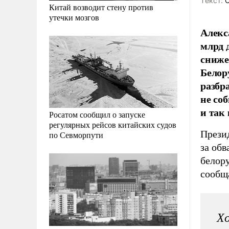
Tекст:
О
Китай возводит стену против
утечки мозгов
Алекс
млрд 
сниже
Белор
разбр
не со
и так
Росатом сообщил о запуске
регулярных рейсов китайских судов
Прези
по Севморпути
за обв
белору
сообщ
Х