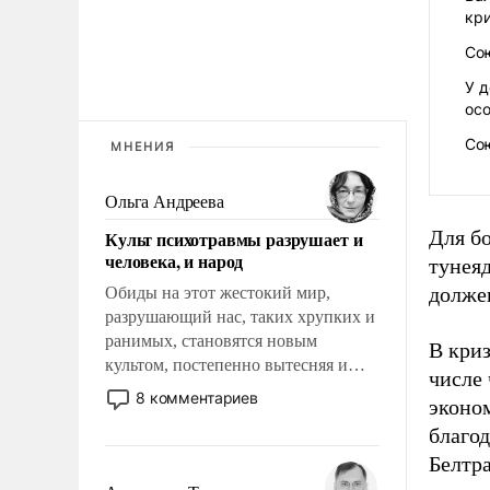
кр
Со
У д
ос
Со
МНЕНИЯ
Ольга Андреева
Для б
Культ психотравмы разрушает и
человека, и народ
тунеяд
должен
Обиды на этот жестокий мир,
разрушающий нас, таких хрупких и
ранимых, становятся новым
В криз
культом, постепенно вытесняя и
числе
отменяя традиционное требование к
8 комментариев
эконо
человеку – быть мужественным и
благод
твердым под ударами судьбы, брать
на себя ответственность, помогать
Белтра
слабым, идти вперед и