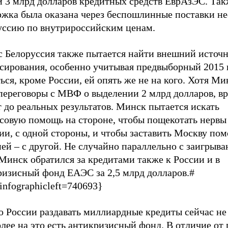
и 3 млрд долларов кредитных средств ЕврАзЭС. Так
ржка была оказана через беспошлинные поставки не
уссию по внутрироссийским ценам.
с Белоруссия также пытается найти внешний источ
сирования, особенно учитывая предвыборный 2015 г
ься, кроме России, ей опять же не на кого. Хотя Ми
переговоры с МВФ о выделении 2 млрд долларов, вр
 до реальных результатов. Минск пытается искать
совую помощь на стороне, чтобы пощекотать нервы
ии, с одной стороны, и чтобы заставить Москву пом
ней
–
с другой. Не случайно параллельно с заигрыва
инск обратился за кредитами также к России и в
ризисный фонд ЕАЭС за 2,5 млрд долларов.#
infographicleft=740693}
 России раздавать миллиардные кредиты сейчас не 
лее на это есть антикризисный фонд. В отличие от