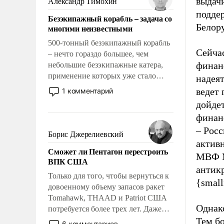
выдач
Александр Тимохин
адаптироваться.
подде
Безэкипажный корабль – задача со
Белор
многими неизвестными
500-тонный безэкипажный корабль
Сейча
– нечто гораздо большее, чем
финан
небольшие безэкипажные катера,
применение которых уже стало
надеят
обыденностью. Задача по созданию
ведет 
1 комментарий
такого корабля очень сложна и
дойдет
амбициозна. Однако и ее
финан
реализация радикально поднимет
– Росс
наши боевые возможности.
Борис Джерелиевский
актив
Сможет ли Пентагон перестроить
МВФ М
ВПК США
антик
Только для того, чтобы вернуться к
{small
довоенному объему запасов ракет
Tomahawk, THAAD и Patriot США
Однако
потребуется более трех лет. Даже
небольшая война с Ираном
Тем бо
6 комментариев