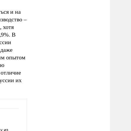
ься и на
зводство –
, хотя
,9%. В
оссии
 даже
ким опытом
ую
 отличие
руссии их
у из