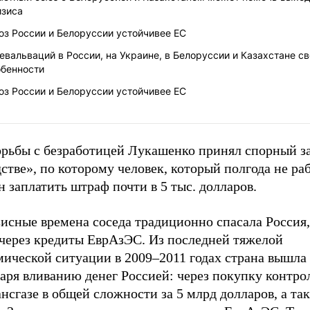
изиса
юз России и Белоруссии устойчивее ЕС
евальваций в России, на Украине, в Белоруссии и Казахстане с
обенности
юз России и Белоруссии устойчивее ЕС
орьбы с безработицей Лукашенко принял спорный з
стве», по которому человек, который полгода не раб
 заплатить штраф почти в 5 тыс. долларов.
исные времена соседа традиционно спасала Россия,
 через кредиты ЕврАзЭС. Из последней тяжелой
мической ситуации в 2009
–
2011 годах страна вышла
аря вливанию денег Россией: через покупку контро
нсгазе в общей сложности за 5 млрд долларов, а та