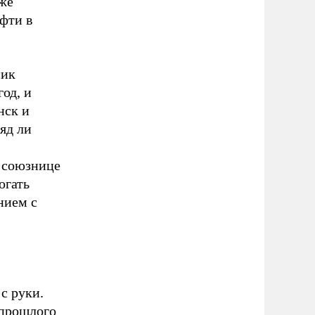
же
фти в
ник
од, и
нск и
яд ли
 союзнице
огать
нием с
с руки.
 прошлого