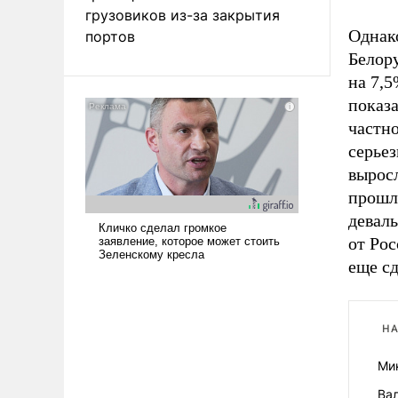
грузовиков из-за закрытия
Однако
портов
Белор
на 7,
показа
частно
серьез
выросл
прошлы
девал
от Рос
еще сд
НА
Мин
Ва