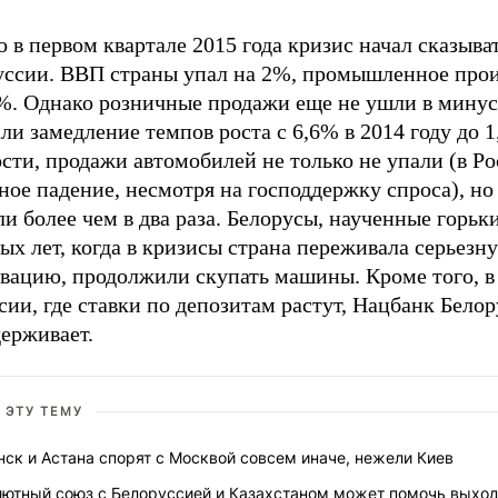
 в первом квартале 2015 года кризис начал сказыват
уссии. ВВП страны упал на 2%, промышленное прои
5%. Однако розничные продажи еще не ушли в минус
ли замедление темпов роста с 6,6% в 2014 году до 1
сти, продажи автомобилей не только не упали (в Р
ное падение, несмотря на господдержку спроса), но
и более чем в два раза. Белорусы, наученные горь
х лет, когда в кризисы страна переживала серьезн
ьвацию, продолжили скупать машины. Кроме того, в
сии, где ставки по депозитам растут, Нацбанк Бело
ерживает.
 ЭТУ ТЕМУ
ск и Астана спорят с Москвой совсем иначе, нежели Киев
лютный союз с Белоруссией и Казахстаном может помочь выход