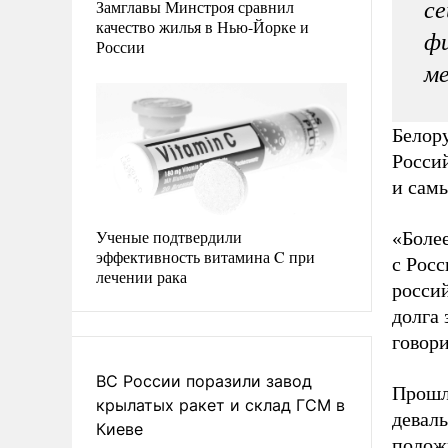
Замглавы Минстроя сравнил
се
качество жилья в Нью-Йорке и
фи
России
м
Белору
Россий
и сам
Ученые подтвердили
«Боле
эффективность витамина C при
с Росс
лечении рака
росси
долга 
говор
ВС России поразили завод
Прошл
крылатых ракет и склад ГСМ в
деваль
Киеве
положи