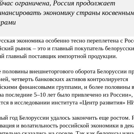
йчас ограничена, Россия продолжает
нансировать экономику страны косвенны
ерами
сская экономика особенно тесно переплетена с Рос
ский рынок – это и главный покупатель белорусски
ый главный поставщик импортной продукции.
е половины внешнеторгового оборота Белоруссии п
ией, четверть банковских активов контролируется
йскими финансовыми группами, и более половины 
за последние 5–10 лет было привлечено из России»,
ится в исследовании института «Центр развития» 
ый год Белоруссии удалось закончить еще ростом. 
вация и волатильность российской экономики в дек
тельно сказались на соседе. Так как белорусы нач