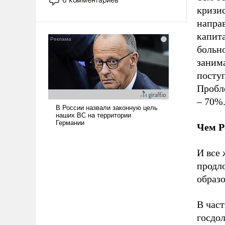
опустошила американские
кризис
арсеналы. Сложившаяся ситуация
напра
означает многолетний период
капита
уязвимости США, например, перед
больн
Китаем.
занима
посту
Пробл
– 70%
Чем Р
И все 
продл
образ
В част
госдол