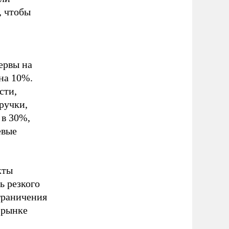
, чтобы
ервы на
на 10%.
сти,
ручки,
 в 30%,
евые
кты
ь резкого
ограничения
 рынке