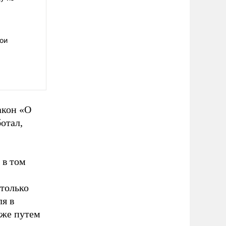
вои
акон «О
отал,
 в том
 только
ля в
кже путем