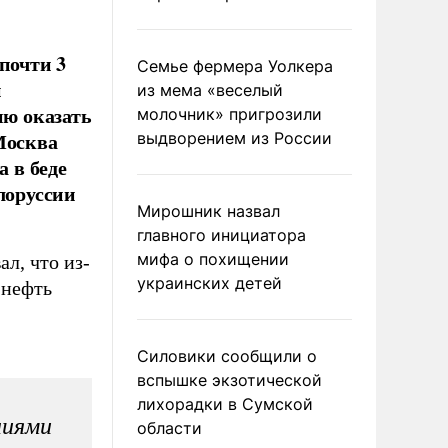
почти 3
Семье фермера Уолкера
и
из мема «веселый
ию оказать
молочник» пригрозили
Москва
выдворением из России
а в беде
лоруссии
Мирошник назвал
главного инициатора
мифа о похищении
л, что из-
украинских детей
 нефть
Силовики сообщили о
вспышке экзотической
лихорадки в Сумской
ниями
области