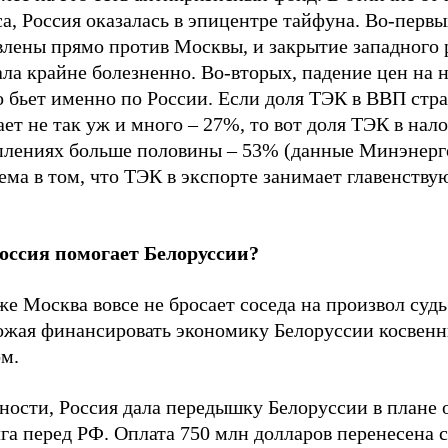
а, Россия оказалась в эпицентре тайфуна. Во-первы
влены прямо против Москвы, и закрытие западного
ла крайне болезненно. Во-вторых, падение цен на 
о бьет именно по России. Если доля ТЭК в ВВП стр
ет не так уж и много – 27%, то вот доля ТЭК в нал
плениях больше половины – 53% (данные Минэнерг
ема в том, что ТЭК в экспорте занимает главенств
.
оссия помогает Белоруссии?
же Москва вовсе не бросает соседа на произвол судь
ожая финансировать экономику Белоруссии косвен
ом.
ности, Россия дала передышку Белоруссии в плане 
га перед РФ. Оплата 750 млн долларов перенесена с