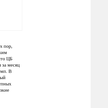
х пор,
ежим
что ЦБ
 за месяц
емп. В
вый
упных
езкие