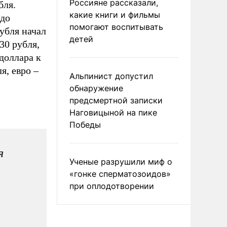
Россияне рассказали,
бля.
какие книги и фильмы
 до
помогают воспитывать
убля начал
детей
30 рубля,
доллара к
я, евро –
Альпинист допустил
обнаружение
предсмертной записки
Наговицыной на пике
Победы
я
Ученые разрушили миф о
«гонке сперматозоидов»
при оплодотворении