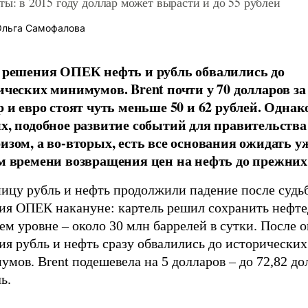
ты: в 2015 году доллар может вырасти и до 55 рублей
льга Самофалова
 решения ОПЕК нефть и рубль обвалились до
ических минимумов. Brent почти у 70 долларов за
 и евро стоят чуть меньше 50 и 62 рублей. Однако
х, подобное развитие событий для правительства 
изом, а во-вторых, есть все основания ожидать у
м времени возвращения цен на нефть до прежних
ницу рубль и нефть продолжили падение после судь
ия ОПЕК накануне: картель решил сохранить нефте
м уровне – около 30 млн баррелей в сутки. После 
я рубль и нефть сразу обвалились до исторических
мов. Brent подешевела на 5 долларов – до 72,82 до
ь.