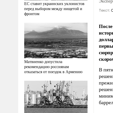
Экспер
ЕС ставит украинских уклонистов
перед выбором между нищетой и
Tекст:
О
фронтом
После
истор
доллар
первы
сюрпр
скоро
Матвиенко допустила
рекомендацию россиянам
В пят
отказаться от поездок в Армению
решен
прежне
решени
миниму
баррел