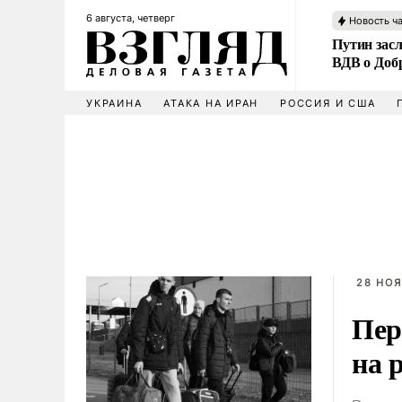
6 августа, четверг
Новость ч
Путин зас
ВДВ о Доб
УКРАИНА
АТАКА НА ИРАН
РОССИЯ И США
28 НОЯ
Пер
на 