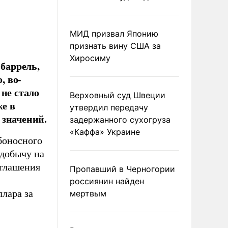
МИД призвал Японию
признать вину США за
Хиросиму
 баррель,
, во-
не стало
Верховный суд Швеции
же в
утвердил передачу
 значений.
задержанного сухогруза
«Каффа» Украине
боносного
добычу на
оглашения
Пропавший в Черногории
россиянин найден
ллара за
мертвым