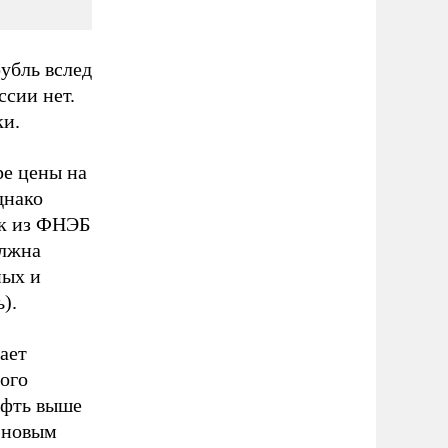
рубль вслед
ссии нет.
ки.
ре цены на
днако
ик из ФНЭБ
олжна
ных и
).
ает
рого
ефть выше
к новым