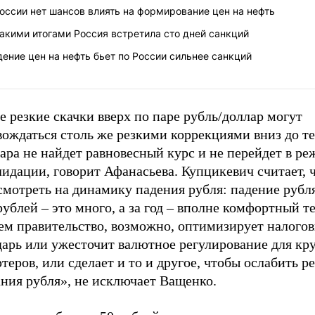
оссии нет шансов влиять на формирование цен на нефть
акими итогами Россия встретила сто дней санкций
ение цен на нефть бьет по России сильнее санкций
е резкие скачки вверх по паре рубль/доллар могут
ождаться столь же резкими коррекциями вниз до те
ара не найдет равновесный курс и не перейдет в р
идации, говорит Афанасьева. Купцикевич считает, 
смотреть на динамику падения рубля: падение рубля
рублей – это много, а за год – вполне комфортный т
ем правительство, возможно, оптимизирует налого
дарь или ужесточит валютное регулирование для кр
теров, или сделает и то и другое, чтобы ослабить р
ния рубля», не исключает Ващенко.