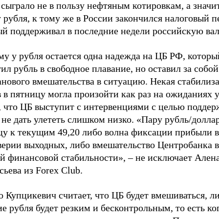
ыграло не в пользу нефтяным котировкам, а значит
 рубля, к тому же в России закончился налоговый п
ый поддерживал в последние недели российскую вал
у у рубля остается одна надежда на ЦБ РФ, которы
ил рубль в свободное плавание, но оставил за собой
анового вмешательства в ситуацию. Некая стабилиз
 в пятницу могла произойти как раз на ожиданиях 
, что ЦБ выступит с интервенциями с целью поддер
 не дать улететь слишком низко. «Пару рубль/долла
цу к текущим 49,20 либо волна фиксации прибыли в
ерии выходных, либо вмешательство Центробанка в 
ой финансовой стабильности», – не исключает Ален
ьева из Forex Club.
 Купцикевич считает, что ЦБ будет вмешиваться, л
е рубля будет резким и бесконтрольным, то есть ко