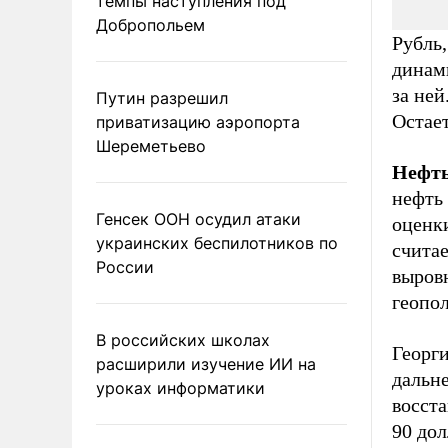
темпы наступления под
Добропольем
Рубль,
динами
за ней
Путин разрешил
Остае
приватизацию аэропорта
Шереметьево
Нефть
нефть 
Генсек ООН осудил атаки
оценк
украинских беспилотников по
считае
России
выровн
геопол
В российских школах
Георг
расширили изучение ИИ на
дальне
уроках информатики
восста
90 дол