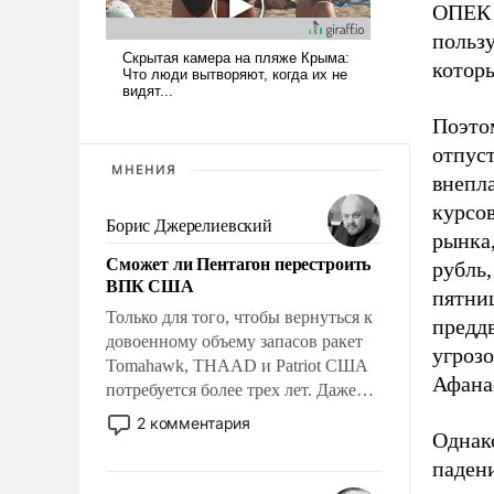
ОПЕК с
пользу
котор
Поэтом
отпуст
МНЕНИЯ
внепл
курсов
Борис Джерелиевский
рынка
Сможет ли Пентагон перестроить
рубль,
ВПК США
пятни
Только для того, чтобы вернуться к
преддв
довоенному объему запасов ракет
угроз
Tomahawk, THAAD и Patriot США
Афанас
потребуется более трех лет. Даже
небольшая война с Ираном
2 комментария
Однако
опустошила американские
арсеналы. Сложившаяся ситуация
падени
означает многолетний период