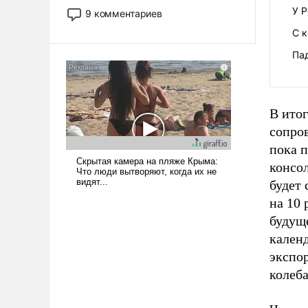
изменений. То, что несколько лет
У Р
9 комментариев
назад было образом для
С к
псевдонаучной фантастики, стало
всерьез обсуждаемой идеей.
Пад
В итог
сопров
пока п
консол
будет 
на 10 
будущ
кален
экспор
колеба