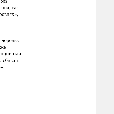
убль
она, так
ровнях», –
т дороже.
аже
енции или
 сбивать
», –