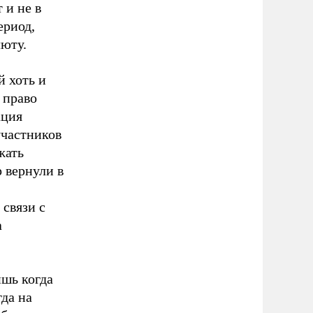
 и не в
ериод,
юту.
й хоть и
 право
ация
участников
жать
р вернули в
связи с
а
ишь когда
гда на