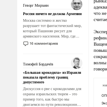
рынка
уязвимости США, например, перед
Геворг Мирзаян
адеква
Китаем.
что не
Россия ничего не должна Армении
считае
Москва системно и жестко
разрушает тот фантастический мир,
который Пашинян рисует для
Экспер
армянского населения. Мир, где
рефина
политические прожекты будут
16 комментариев
Ващен
безусловно оплачиваться за счет
повыш
российских налогоплательщиков и
сокра
где Еревану за свои поступки не
волны 
нужно отвечать.
Тимофей Бордачёв
говори
«Большая крокодила» из Израиля
показала проблему границ
допустимого
НА
Дискуссия о рве с крокодилами для
охраны израильских тюрем – это
ОП
пример того, как быстро мы
Эко
двигаемся по пути революционных