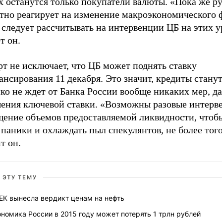
х останутся только покупатели валюты. «Пока же р
тно реагирует на изменение макроэкономического ф
 следует рассчитывать на интервенции ЦБ на этих у
т он.
т не исключает, что ЦБ может поднять ставку
нсирования 11 декабря. Это значит, кредиты стану
ко не ждет от Банка России вообще никаких мер, д
ения ключевой ставки. «Возможны разовые интерв
щение объемов предоставляемой ликвидности, чтобы
паники и охлаждать пыл спекулянтов, не более того
т он.
 ЭТУ ТЕМУ
ЕК вынесла вердикт ценам на нефть
номика России в 2015 году может потерять 1 трлн рублей