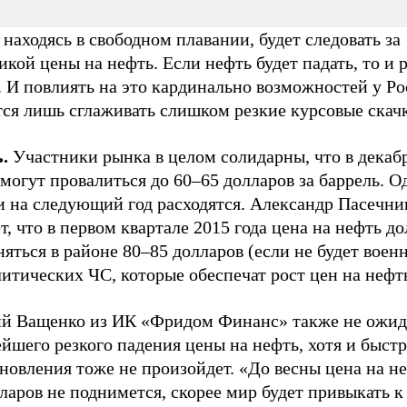
 находясь в свободном плавании, будет следовать за
кой цены на нефть. Если нефть будет падать, то и 
. И повлиять на это кардинально возможностей у Ро
тся лишь сглаживать слишком резкие курсовые скач
.
Участники рынка в целом солидарны, что в декаб
могут провалиться до 60–65 долларов за баррель. О
и на следующий год расходятся. Александр Пасечн
т, что в первом квартале 2015 года цена на нефть д
яться в районе 80–85 долларов (если не будет воен
итических ЧС, которые обеспечат рост цен на нефть
ий Ващенко из ИК «Фридом Финанс» также не ожид
йшего резкого падения цены на нефть, хотя и быст
новления тоже не произойдет. «До весны цена на н
ларов не поднимется, скорее мир будет привыкать 