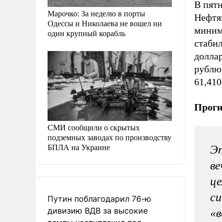
В пятн
Марочко: За неделю в порты
Нефтя
Одессы и Николаева не вошел ни
миниму
один крупный корабль
стабил
доллар
рублю,
61,410
Прог
СМИ сообщили о скрытых
подземных заводах по производству
БПЛА на Украине
Эп
ве
це
си
Путин поблагодарил 76-ю
дивизию ВДВ за высокие
«в