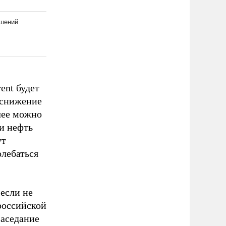
ent будет
о снижение
лее можно
ли нефть
ут
олебаться
если не
российской
Заседание