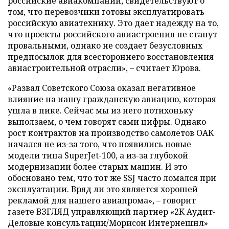
российские авиакомпании, свидетельствуют о
том, что перевозчики готовы эксплуатировать
российскую авиатехнику. Это дает надежду на то,
что проекты российского авиастроения не станут
провальными, однако не создает безусловных
предпосылок для всестороннего восстановления
авиастроительной отрасли», – считает Юрова.
«Развал Советского Союза оказал негативное
влияние на нашу гражданскую авиацию, которая
ушла в пике. Сейчас мы из него потихоньку
выползаем, о чем говорят сами цифры. Однако
рост контрактов на производство самолетов ОАК
начался не из-за того, что появились новые
модели типа SuperJet-100, а из-за глубокой
модернизации более старых машин. И это
обосновано тем, что тот же SSJ часто ломался при
эксплуатации. Вряд ли это является хорошей
рекламой для нашего авиапрома», – говорит
газете ВЗГЛЯД управляющий партнер «2К Аудит-
Деловые консультации/Морисон Интернешнл»