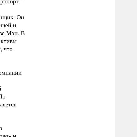
эропорт –
енщик. Он
ющей и
ве Мэн. В
активы
, что
компании
й
По
ляется
о
ово» и