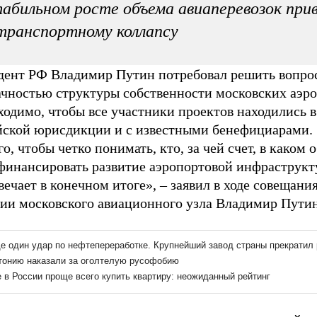
абильном росте объема авиаперевозок при
транспортному коллапсу
дент РФ Владимир Путин потребовал решить вопрос
ачностью структуры собственности московских аэро
одимо, чтобы все участники проектов находились в
йской юрисдикции и с известными бенефициарами.
го, чтобы четко понимать, кто, за чей счет, в каком 
 финансировать развитие аэропортовой инфраструкт
вечает в конечном итоге», – заявил в ходе совещания
тии московского авиационного узла Владимир Путин