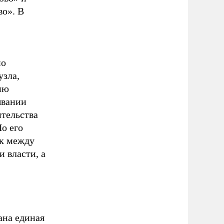
о». В
по
узла,
ию
ывании
ительства
о его
ык между
 власти, а
ана единая