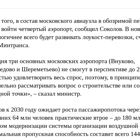
того, в состав московского авиаузла в обозримой п
войти четвертый аэропорт, сообщил Соколов. В нов
гичнее всего будет развивать лоукост-перевозки, с
 Минтранса.
дня три основных московских аэропорта (Внуково,
дово и Шереметьево) не смогут в перспективе до 2
тью удовлетворить весь спрос, поэтому, в принцип
ельно рассматривать вопрос о строительстве или с
ной точки», – сказал министр.
ов к 2030 году ожидает роста пассажиропотока чер
их 64 млн человек практические втрое – до 180 мл
том модернизации системы организации воздушной
мальная пропускная способность составит всего 14