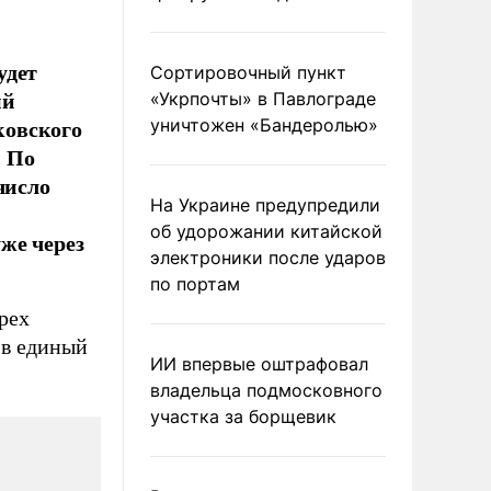
удет
Сортировочный пункт
ый
«Укрпочты» в Павлограде
ковского
уничтожен «Бандеролью»
. По
число
На Украине предупредили
об удорожании китайской
же через
электроники после ударов
по портам
рех
 в единый
ИИ впервые оштрафовал
владельца подмосковного
участка за борщевик