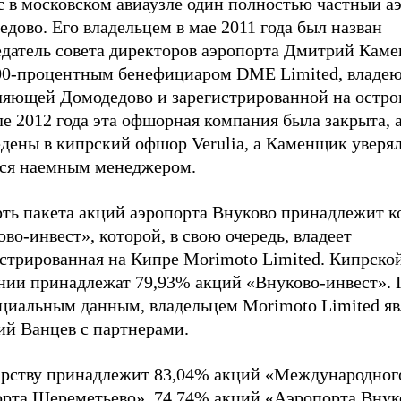
с в московском авиаузле один полностью частный а
дово. Его владельцем в мае 2011 года был назван
едатель совета директоров аэропорта Дмитрий Кам
00-процентным бенефициаром DME Limited, владе
ляющей Домодедово и зарегистрированной на остро
е 2012 года эта офшорная компания была закрыта, 
дены в кипрский офшор Verulia, а Каменщик уверял
тся наемным менеджером.
рть пакета акций аэропорта Внуково принадлежит 
во-инвест», которой, в свою очередь, владеет
истрированная на Кипре Morimoto Limited. Кипрско
нии принадлежат 79,93% акций «Внуково-инвест». 
циальным данным, владельцем Morimoto Limited яв
ий Ванцев с партнерами.
арству принадлежит 83,04% акций «Международног
орта Шереметьево», 74,74% акций «Аэропорта Внук