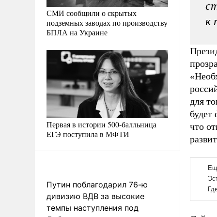
ст
СМИ сообщили о скрытых
к 
подземных заводах по производству
БПЛА на Украине
Прези
прозр
«Необх
росси
для то
будет
Первая в истории 500-балльница
что от
ЕГЭ поступила в МФТИ
разви
Путин поблагодарил 76-ю
дивизию ВДВ за высокие
темпы наступления под