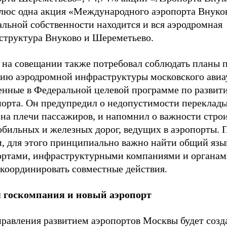
люс одна акция «Международного аэропорта Внуков
альной собственности находится и вся аэродромная
структура Внуково и Шереметьево.
 на совещании также потребовал соблюдать планы 
тию аэродромной инфраструктуры московского авиа
енные в Федеральной целевой программе по развит
порта. Он предупредил о недопустимости переклад
 на плечи пассажиров, и напомнил о важности стро
бильных и железных дорог, ведущих в аэропорты. П
м, для этого принципиально важно найти общий яз
ортами, инфраструктурными компаниями и органами
 координировать совместные действия.
 госкомпания и новый аэропорт
правления развитием аэропортов Москвы будет созд