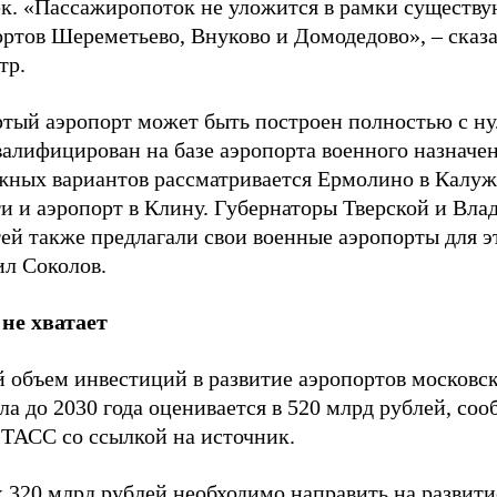
ек. «Пассажиропоток не уложится в рамки существ
ортов Шереметьево, Внуково и Домодедово», – сказ
тр.
ртый аэропорт может быть построен полностью с ну
валифицирован на базе аэропорта военного назначе
жных вариантов рассматривается Ермолино в Калу
ти и аэропорт в Клину. Губернаторы Тверской и Вл
ей также предлагали свои военные аэропорты для э
ил Соколов.
 не хватает
 объем инвестиций в развитие аэропортов московс
ла до 2030 года оценивается в 520 млрд рублей, соо
ТАСС со ссылкой на источник.
х 320 млрд рублей необходимо направить на развит