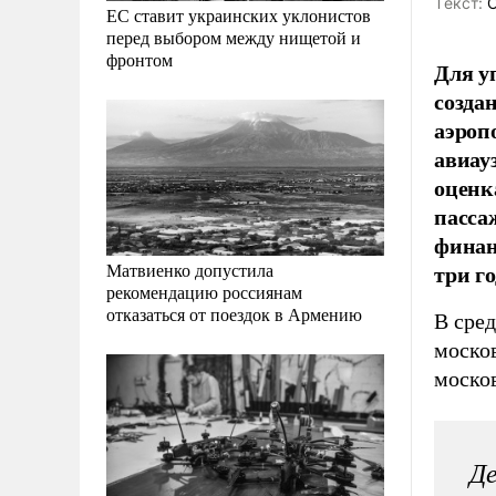
Tекст:
О
ЕС ставит украинских уклонистов
перед выбором между нищетой и
фронтом
Для у
созда
аэроп
авиау
оценк
пасса
финан
три го
Матвиенко допустила
рекомендацию россиянам
отказаться от поездок в Армению
В сред
моско
моско
Де