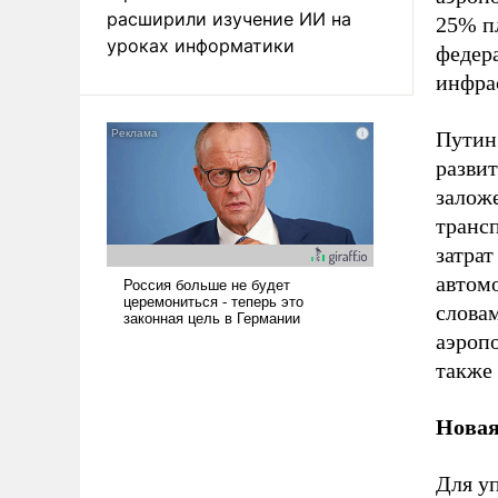
расширили изучение ИИ на
25% п
уроках информатики
федер
инфра
Путин
разви
залож
транс
затрат
автомо
слова
аэроп
также
Новая
Для у