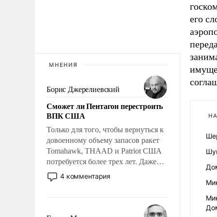
госко
его сл
аэроп
перед
занима
МНЕНИЯ
имуще
согла
Борис Джерелиевский
Сможет ли Пентагон перестроить
ВПК США
НА
Только для того, чтобы вернуться к
Ше
довоенному объему запасов ракет
Tomahawk, THAAD и Patriot США
Шув
потребуется более трех лет. Даже
До
небольшая война с Ираном
4 комментария
Ми
опустошила американские
арсеналы. Сложившаяся ситуация
Ми
означает многолетний период
До
уязвимости США, например, перед