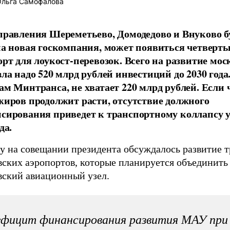
льга Самофалова
правления Шереметьево, Домодедово и Внуково б
на новая госкомпания, может появиться четверт
орт для лоукост-перевозок. Всего на развитие мос
зла надо 520 млрд рублей инвестиций до 2030 года
ам Минтранса, не хватает 220 млрд рублей. Если 
жиров продолжит расти, отсутствие должного
сирования приведет к транспортному коллапсу у
да.
у на совещании президента обсуждалось развитие т
вских аэропортов, которые планируется объединить
вский авиационный узел.
фицит финансирования развития МАУ при