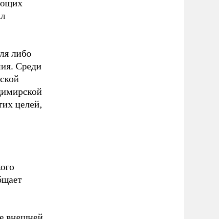
ующих
ал
ля либо
ния. Среди
жской
адимирской
тих целей,
кого
бщает
ие внешней