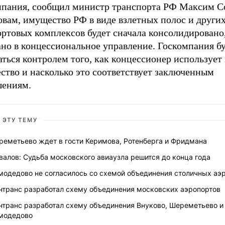
мпания, сообщил министр транспорта РФ Максим С
овам, имущество РФ в виде взлетных полос и других
ортовых комплексов будет сначала консолидировано
ано в концессиональное управление. Госкомпания б
ться контролем того, как концессионер использует 
ство и насколько это соответствует заключенным
шениям.
 ЭТУ ТЕМУ
реметьево ждет в гости Керимова, Ротенберга и Фридмана
алов: Судьба московского авиаузла решится до конца года
модедово не согласилось со схемой объединения столичных аэ
нтранс разработал схему объединения московских аэропортов
нтранс разработал схему объединения Внуково, Шереметьево и
модедово