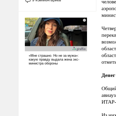
челов
назад было образом для
аэроп
псевдонаучной фантастики, стало
минис
всерьез обсуждаемой идеей.
Четве
перек
возмо
облас
област
отмет
Денег
Общий
авиауз
ИТАР-
Из ни