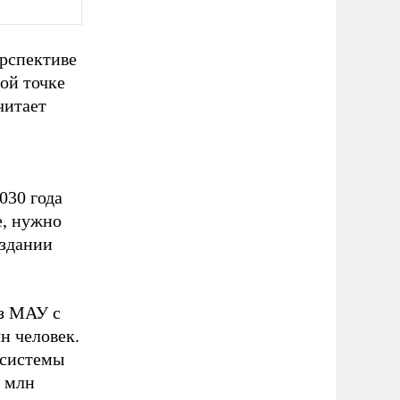
ерспективе
ой точке
читает
030 года
е, нужно
оздании
ез МАУ с
н человек.
 системы
4 млн