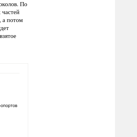
околов. По
 частей
, а потом
удет
взятое
ропортов