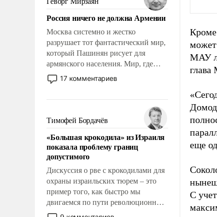
Геворг Мирзаян
Китаем.
Россия ничего не должна Армении
Кроме 
Москва системно и жестко
разрушает тот фантастический мир,
может 
который Пашинян рисует для
МАУ ло
армянского населения. Мир, где
глава
политические прожекты будут
17 комментариев
безусловно оплачиваться за счет
«Сего
российских налогоплательщиков и
Домоде
где Еревану за свои поступки не
нужно отвечать.
полнос
Тимофей Бордачёв
паралл
«Большая крокодила» из Израиля
еще од
показала проблему границ
допустимого
Сокол
Дискуссия о рве с крокодилами для
охраны израильских тюрем – это
нынешн
пример того, как быстро мы
С уче
двигаемся по пути революционных
макси
изменений. То, что несколько лет
9 комментариев