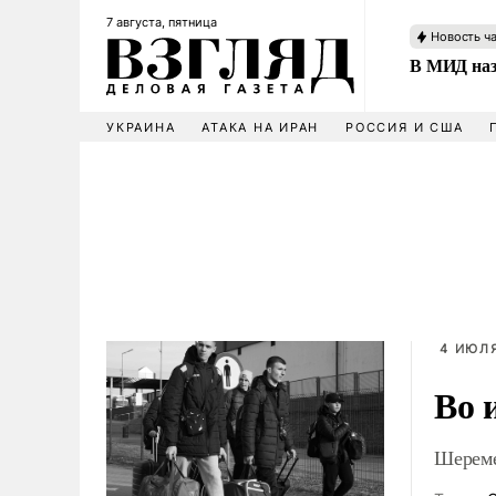
7 августа, пятница
Новость ч
В МИД наз
УКРАИНА
АТАКА НА ИРАН
РОССИЯ И США
4 ИЮЛЯ
Во 
Шереме