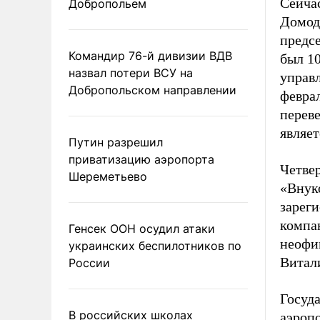
Сейча
Добропольем
Домоде
предс
Командир 76-й дивизии ВДВ
был 1
назвал потери ВСУ на
управ
Добропольском направлении
феврал
переве
являе
Путин разрешил
приватизацию аэропорта
Четве
Шереметьево
«Внуко
зарег
компа
Генсек ООН осудил атаки
неофи
украинских беспилотников по
Витал
России
Госуд
В российских школах
аэроп