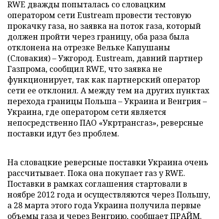
RWE дважды попыталась со словацким
оператором сети Eustream провести тестовую
прокачку газа, но заявка на поток газа, который
должен пройти через границу, оба раза была
отклонена на отрезке Вельке Капушаны
(Словакия) – Ужгород. Eustream, давний партнер
Газпрома, сообщил RWE, что заявка не
функционирует, так как партнерский оператор
сети ее отклонил. А между тем на других пунктах
перехода границы Польша – Украина и Венгрия –
Украина, где оператором сети является
непосредственно ПАО «Укртрансгаз», реверсные
поставки идут без проблем.
На словацкие реверсные поставки Украина очень
рассчитывает. Пока она покупает газ у RWE.
Поставки в рамках соглашения стартовали в
ноябре 2012 года и осуществляются через Польшу,
а 28 марта этого года Украина получила первые
объемы газа и через Венгрию, сообщает
ПРАЙМ
.