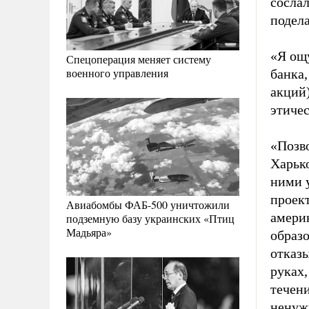
сослал
подела
«Я ощ
Спецоперация меняет систему
военного управления
банка
акций)
этичес
«Позво
Харько
ними 
проект
Авиабомбы ФАБ-500 уничтожили
амери
подземную базу украинских «Птиц
Мадьяра»
образо
отказы
руках
течени
ненуж