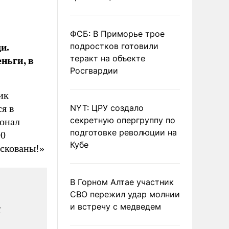
ФСБ: В Приморье трое
и.
подростков готовили
ньги, в
теракт на объекте
Росгвардии
ик
я в
NYT: ЦРУ создало
секретную опергруппу по
сонал
подготовке революции на
00
Кубе
искованы!»
В Горном Алтае участник
СВО пережил удар молнии
и встречу с медведем
м