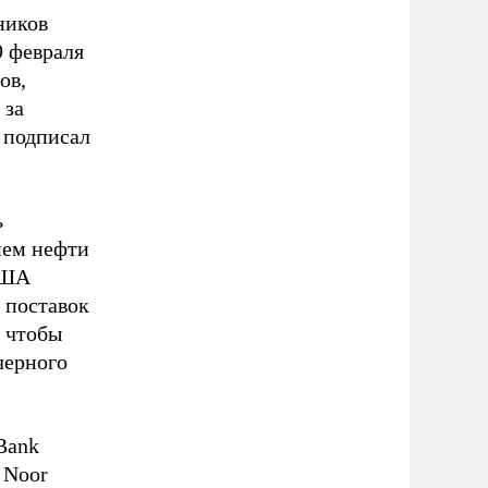
ников
 февраля
ов,
 за
 подписал
ь
ием нефти
США
 поставок
, чтобы
черного
Bank
 Noor