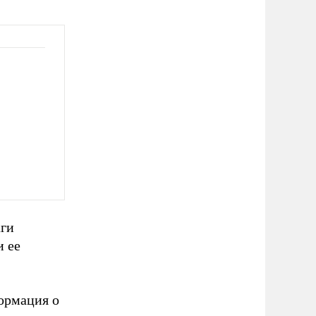
аги
и ее
ормация о