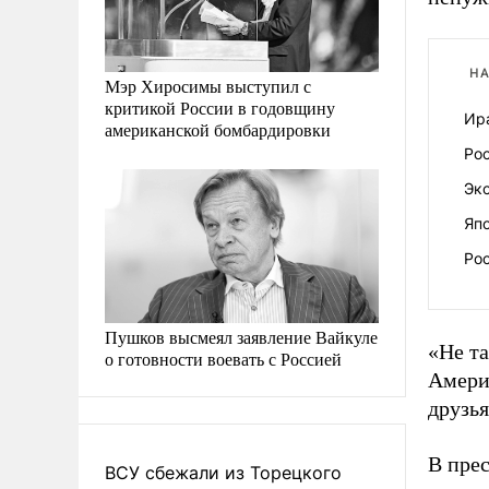
НА
Мэр Хиросимы выступил с
критикой России в годовщину
Ира
американской бомбардировки
Ро
Экс
Яп
Рос
Пушков высмеял заявление Вайкуле
«Не та
о готовности воевать с Россией
Амери
друзья
В пре
ВСУ сбежали из Торецкого