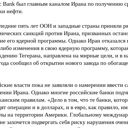
ic Bank был главным каналом Ирана по получению с
жи нефти.
следние пять лет ООН и западные страны приняли р
мических санкций против Ирана, призванных остан
ие его ядерной программы. Однако Иран отказался 
либо изменения в свою ядерную программу, которая
дению Тегерана, направлена на мирные цели, и в н
года сообщил об открытии нового завода по обогащ
ские власти пока не заявляли о намерении ввести 
ении Ирана. Однако многие российские банки под
анским правилам. «Дело в том, что те банки, кото
ят операции и в долларах, и в евро, как правило, и
лы на территории Америки. Глобальному междуна
не захочется подвергать себя риску нарушения очен