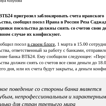
ера Козубова
ВТБ24 пригрозил заблокировать счета иранского
ьства, сообщил посол Ирана в России Реза Саджад
дники посольства должны снять со счетов свои де
вном случае их конфискуют.
ообщил посол
в своем блоге
, 1 марта в 15.00 сотрудн
ства, ответственный за работу с банками, отправилс
ение банка ВТБ24. Ему сообщили следующее: «Пер
ства должен снять со счетов все свои деньги до 18.
го дня, или их счета будут закрыты, а деньги конф
кое поведение со стороны банка является
убым, непрофессиональным и характерны
лько для стран третьего мира