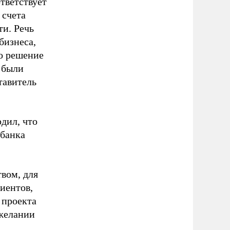
тветствует
 счета
ти. Речь
бизнеса,
о решение
 были
тавитель
дил, что
 банка
вом, для
иентов,
 проекта
 желании