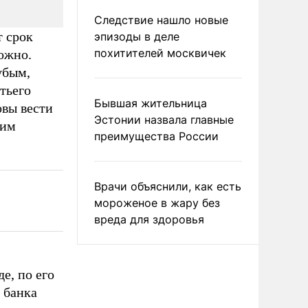
Следствие нашло новые
т срок
эпизоды в деле
похитителей москвичек
ожно.
убым,
тьего
Бывшая жительница
овы вести
Эстонии назвала главные
ким
преимущества России
Врачи объяснили, как есть
мороженое в жару без
вреда для здоровья
е, по его
 банка