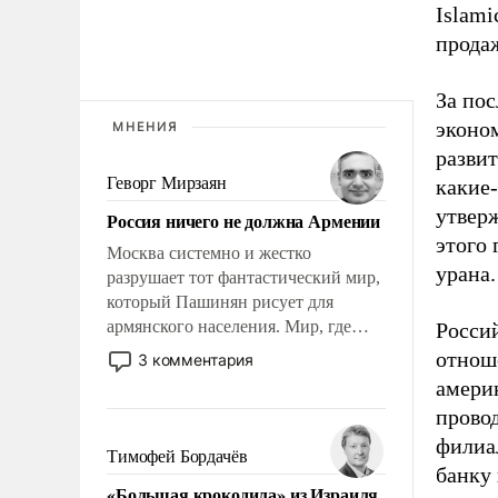
Islam
прода
За по
эконо
МНЕНИЯ
развит
Геворг Мирзаян
какие-
утверж
Россия ничего не должна Армении
этого 
Москва системно и жестко
урана.
разрушает тот фантастический мир,
который Пашинян рисует для
армянского населения. Мир, где
Россий
этому населению все должны
отнош
3 комментария
просто по определению, где его
америк
политические прожекты будут
провод
беспрекословно оплачиваться за
филиа
счет российских
Тимофей Бордачёв
банку 
налогоплательщиков и где за свои
«Большая крокодила» из Израиля
поступки не нужно отвечать.