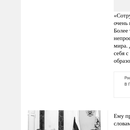
«Сотру
очень
Более 
непро
мира.
себя 
образо
Ему пр
словам