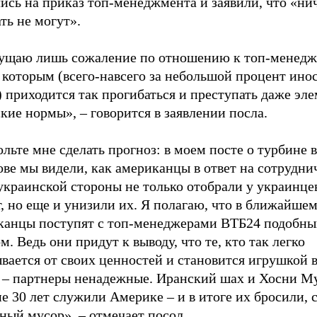
ись на приказ топ-менеджмента и заявили, что «ни
ть не могут».
ущаю лишь сожаление по отношению к топ-менед
, которым (всего-навсего за небольшой процент ин
 приходится так прогибаться и преступать даже эл
кие нормы», – говорится в заявлении посла.
льте мне сделать прогноз: в моем посте о турбине в
ве мы видели, как американцы в ответ на сотрудни
украинской стороны не только отобрали у украинц
, но еще и унизили их. Я полагаю, что в ближайше
канцы поступят с топ-менеджерами ВТБ24 подобн
м. Ведь они придут к выводу, что те, кто так легко
вается от своих ценностей и становится игрушкой 
, – партнеры ненадежные. Иранский шах и Хосни М
е 30 лет служили Америке – и в итоге их бросили, 
ный мусор», – отмечает посол.