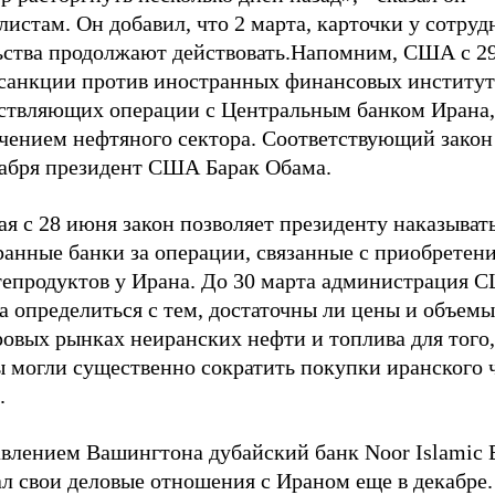
истам. Он добавил, что 2 марта, карточки у сотруд
ьства продолжают действовать.Напомним, США с 29
 санкции против иностранных финансовых институт
ствляющих операции с Центральным банком Ирана,
чением нефтяного сектора. Соответствующий закон
кабря президент США Барак Обама.
я с 28 июня закон позволяет президенту наказыват
ранные банки за операции, связанные с приобретен
тепродуктов у Ирана. До 30 марта администрация 
 определиться с тем, достаточны ли цены и объемы
ровых рынках неиранских нефти и топлива для того
ы могли существенно сократить покупки иранского 
.
авлением Вашингтона дубайский банк Noor Islamic 
л свои деловые отношения с Ираном еще в декабре.