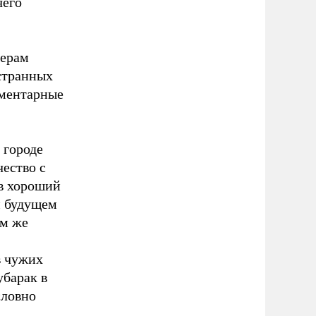
чего
жерам
остранных
ементарные
 городе
чество с
ев хороший
м будущем
ым же
в чужих
убарак в
словно