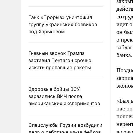
закрыт
дейст
сотруд
Танк «Прорыв» уничтожил
идет о
группу украинских боевиков
под Харьковом
он бы
о прек
заблаг
Гневный звонок Трампа
банка.
заставил Пентагон срочно
искать пропавшие ракеты
Поздне
зарпл
эконо
Здоровые бойцы ВСУ
заразились ВИЧ после
«Был в
американских экспериментов
нас он
полови
нерен
Спецслужбы Грузии возбудили
догово
дело о саботаже из-за фейков