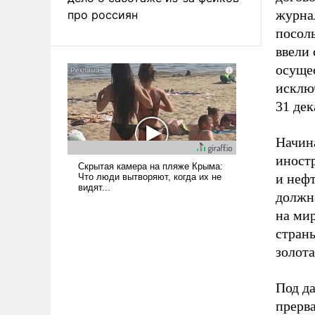
журнал
про россиян
посол
ввели
осуще
исклю
31 де
Начина
иност
и неф
должна
на ми
стран
золота
Под д
прерва