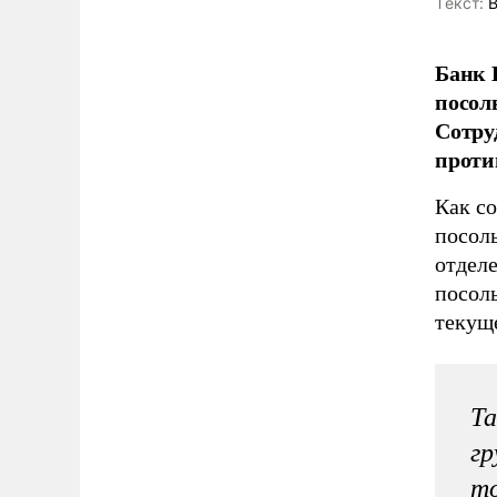
Tекст:
В
Банк 
посол
Сотру
проти
Как с
посоль
отдел
посоль
текуще
Та
гр
то