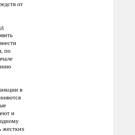
редств от
яд
овить
внести
, по
ачале
ению
санкции в
чиняются
рые
меют и
родному
ь жестких