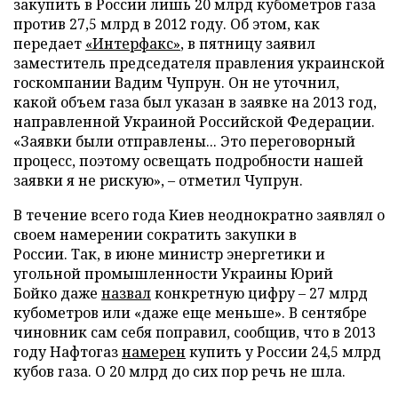
закупить в России лишь 20 млрд кубометров газа
против 27,5 млрд в 2012 году. Об этом, как
передает
«Интерфакс»
, в пятницу заявил
заместитель председателя правления украинской
госкомпании Вадим Чупрун. Он не уточнил,
какой объем газа был указан в заявке на 2013 год,
направленной Украиной Российской Федерации.
«Заявки были отправлены... Это переговорный
процесс, поэтому освещать подробности нашей
заявки я не рискую», – отметил Чупрун.
В течение всего года Киев неоднократно заявлял о
своем намерении сократить закупки в
России.
Так, в июне министр энергетики и
угольной промышленности Украины Юрий
Бойко
даже
назвал
конкретную цифру – 27 млрд
кубометров или «даже еще меньше». В сентябре
чиновник сам себя поправил, сообщив, что в 2013
году Нафтогаз
намерен
купить у России 24,5 млрд
кубов газа. О 20 млрд до сих пор речь не шла.