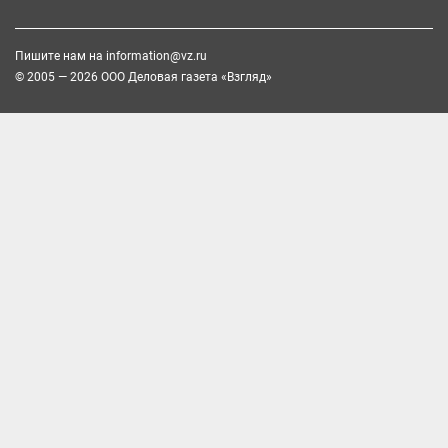
Пишите нам на
information@vz.ru
© 2005 — 2026 ООО Деловая газета «Взгляд»