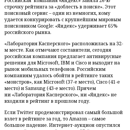
Российская компания «Яндекс» заняла 26-ю
строчку рейтинга за «доблесть в поиске»
.
Этот
поисковый сервис
–
один из немногих, кому
удается конкурировать с крупнейшим мировым
поисковиком Google: «Яндекс» удерживает 65%
российского рынка.
«Лаборатория Касперского» расположилась на 32-
м месте. Как отмечают составители, сегодня
российская компания предлагает антивирусные
решения для Microsoft, IBM и Cisco и выходит на
рынок мобильных телефонов. Российским
компаниям удалось обойти в рейтинге таких
«монстров», как Microsoft (37-е место), Cisco (41-е
место) и Samsung (43-е место). Причем
ни «Лаборатория Касперского», ни «Яндекс» не
входили в рейтинг в прошлом году.
Если Twitter продемонстрировал самый большой
взлет в рейтинге за год, то Amazon
–
самое
большое падение. Интернет-аукцион опустился