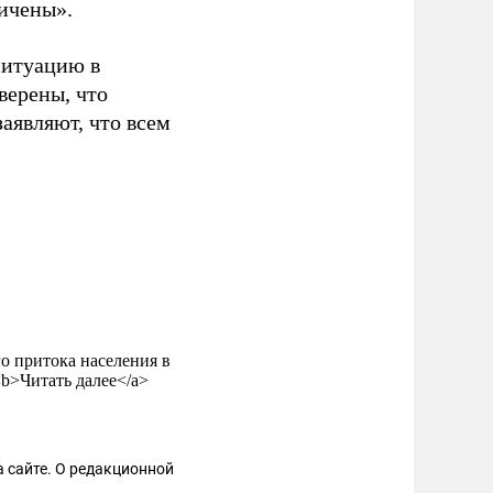
ичены».
ситуацию в
верены, что
аявляют, что всем
о притока населения в
><b>Читать далее</a>
 сайте. О редакционной