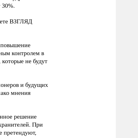
 30%.
зете ВЗГЛЯД
и повышение
ьным контролем в
 которые не будут
онеров и будущих
нако мнения
анное решение
хранителей. При
е претендуют,