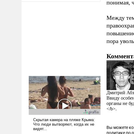
понимая, 
Между тем
правоохра
повышение
пора уволь
Коммент
Дмитрий Абз
Ввиду особен
органы не буд
</b>.
Вы можете к
политике по 