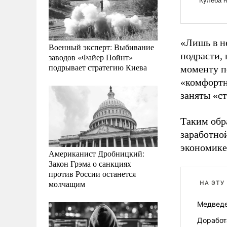
«Лишь в н
Военный эксперт: Выбивание
подрасти,
заводов «Файер Пойнт»
подрывает стратегию Киева
моменту п
«комфортн
заняты «с
Таким обр
заработно
экономике
Американист Дробницкий:
Закон Грэма о санкциях
против России останется
молчащим
НА ЭТУ
Медведе
Доработ