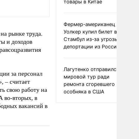
товары в Китае
Фермер-американец
Уолкер купил билет в
на рынке труда.
Стамбул из-за угрозы
ты и доходов
депортации из России
равсоцразвития
Лагутенко отправился в
нции за персонал
мировой тур ради
, – считает
ремонта сгоревшего
ть свою работу на
особняка в США
 во-вторых, в
бодных вакансий в