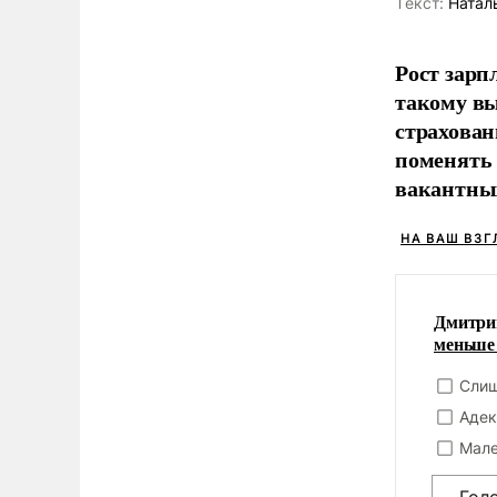
Tекст:
Натал
Рост зарп
такому вы
страхован
поменять 
вакантных
НА ВАШ ВЗГ
Дмитрий
меньше 
Слиш
Адек
Мале