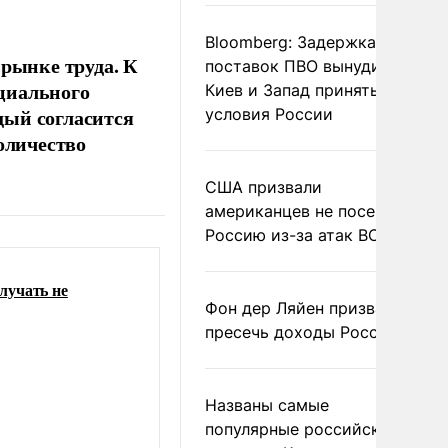
Bloomberg: Задержка
 рынке труда. К
поставок ПВО вынудит
циального
Киев и Запад принять
дый согласится
условия России
оличество
США призвали
американцев не посещать
Россию из-за атак ВСУ
лучать не
Фон дер Ляйен призвала
пресечь доходы России
Названы самые
популярные российские