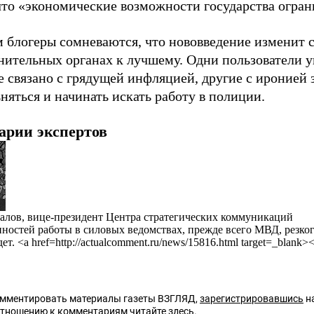
что «экономические возможности государства огран
 блогеры сомневаются, что нововведение изменит 
нительных органах к лучшему. Одни пользователи у
 связано с грядущей инфляцией, другие с иронией з
няться и начинать искать работу в полиции.
арии экспертов
алов, вице-президент Центра стратегических коммуникаций
ностей работы в силовых ведомствах, прежде всего МВД, резког
ет. <a href=http://actualcomment.ru/news/15816.html target=_blank
омментировать материалы газеты ВЗГЛЯД,
зарегистрировавшись
на
отношению к комментариям читайте
здесь
.