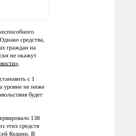
ежеспособного
Однако средства,
ах граждан на
ески не окажут
вости»
.
тановить с 1
а уровне не ниже
овольствия будет
ервировало 138
из этих средств
сей Кудрин. В