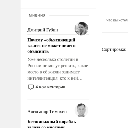
МНЕНИЯ
Дмитрий Губин
Почему «объясняющий
класс» не может ничего
Сортировка:
объяснить
Уже несколько столетий в
России не могут решить, какое
место в её жизни занимает
интеллигенция, кто к ней
принадлежит, а кого из неё
4 комментария
исключили с правом
восстановления и без оного. И
чем она отличается от просто
образованных людей. Иногда
Александр Тимохин
казалось, что эти вопросы
Безэкипажный корабль –
решены раз и навсегда, но –
задача со многими