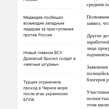
среднем п
Полковник
Медведев пообещал
заявил, чт
возмездие западным
лидерам за преступления
против России
Другое де
заработно
лице прок
Новый главком ВСУ
подчинять
Драпатый бросил солдат в
«мясные штурмы»
Заявления
полицейск
блогеров р
Турция ограничила
проход в Черное море
Участники
после атак украинских
полностью
БПЛА
этом мили