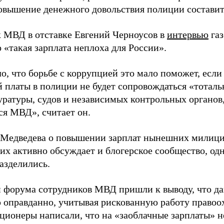
овышение денежного довольствия полиции составит
 МВД в отставке Евгений Черноусов в
интервью
га
о «такая зарплата неплоха для России».
ло, что борьбе с коррупцией это мало поможет, есл
й платы в полиции не будет сопровождаться «тотал
уратуры, судов и независимых контрольных органов,
ся МВД», считает он.
 Медведева о повышении зарплат нынешних милици
их активно обсуждает и блогерское сообщество, од
азделились.
 форума сотрудников МВД пришли к выводу, что д
 оправданно, учитывая рискованную работу правоо
ционеры написали, что на «заоблачные зарплаты» н