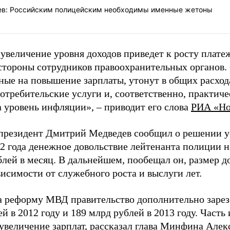
в: Российским полицейским необходимы именные жетоны
 увеличение уровня доходов приведет к росту плат
 стороны сотрудников правоохранительных органов. 
ные на повышение зарплаты, утонут в общих расход
отребительские услуги и, соответственно, практич
а уровень инфляции», – приводит его слова
РИА «Но
президент Дмитрий Медведев сообщил о решении ус
12 года денежное довольствие лейтенанта полиции н
блей в месяц. В дальнейшем, пообещал он, размер д
висимости от служебного роста и выслуги лет.
а реформу МВД правительство дополнительно зарез
й в 2012 году и 189 млрд рублей в 2013 году. Часть 
 увеличение зарплат, рассказал глава Минфина Алек