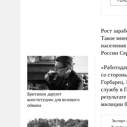
Гол
Рост зараб
Такое мне
населения
России Се
«Работодат
со сторон
Горбарец.
службу в 
Британии даруют
результат
конституцию для великого
милиции б
обмана