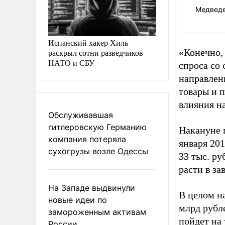
Медведе
Испанский хакер Хиль
«Конечно,
раскрыл сотни разведчиков
НАТО и СБУ
спроса со
направлен
товары и п
влияния н
Обслуживавшая
гитлеровскую Германию
Накануне 
компания потеряла
января 20
сухогрузы возле Одессы
33 тыс. ру
расти в за
На Западе выдвинули
В целом н
новые идеи по
млрд рубле
замороженным активам
пойдет на
России