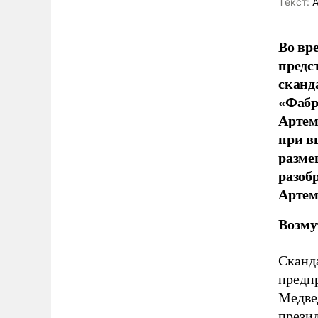
Tекст:
А
Во вр
предс
сканд
«Фабр
Артем
при в
разме
разобр
Артем
Возму
Сканда
предп
Медвед
презид