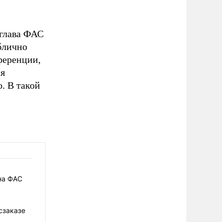
 глава ФАС
блично
ференции,
ся
. В такой
на ФАС
сзаказе