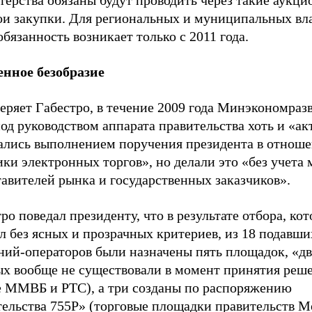
терства обязаны будут проводить через такие аукц
вои закупки. Для региональных и муниципальных вл
обязанность возникает только с 2011 года.
нное безобразие
еряет Габестро, в течение 2009 года Минэкономраз
д руководством аппарата правительства хоть и «ак
ались выполнением поручения президента в отнош
ки электронных торгов», но делали это «без учета
авителей рынка и государственных заказчиков».
ро поведал президенту, что в результате отбора, ко
 без ясных и прозрачных критериев, из 18 подавши
ний-операторов были назначены пять площадок, «дв
ых вообще не существовали в момент принятия реше
е
ММВБ и
РТС), а три созданы по распоряжению
тельства 755Р» (торговые площадки правительств М