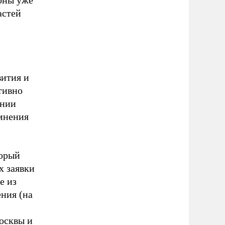
ионы уже
астей
вития и
тивно
ении
 мнения
торый
х заявки
е из
ния (на
осквы и