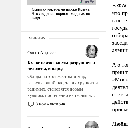
В ФАС 
что п
газет
госуд
отбор
МНЕНИЯ
засед
админ
Ольга Андреева
Культ психотравмы разрушает и
А о т
человека, и народ
приня
Обиды на этот жестокий мир,
«Моск
разрушающий нас, таких хрупких и
деяте
ранимых, становятся новым
состоя
культом, постепенно вытесняя и
дейст
отменяя традиционное требование к
3 комментария
человеку – быть мужественным и
присм
твердым под ударами судьбы, брать
на себя ответственность, помогать
Люби
слабым, идти вперед и