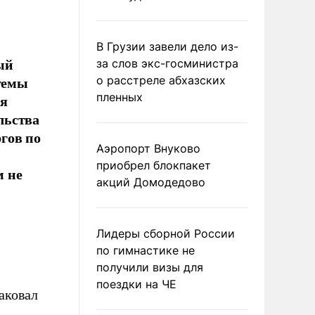
В Грузии завели дело из-
ый
за слов экс-госминистра
стемы
о расстреле абхазских
пленных
ря
льства
гов по
Аэропорт Внуково
приобрел блокпакет
м не
акций Домодедово
Лидеры сборной России
по гимнастике не
получили визы для
поездки на ЧЕ
аковал