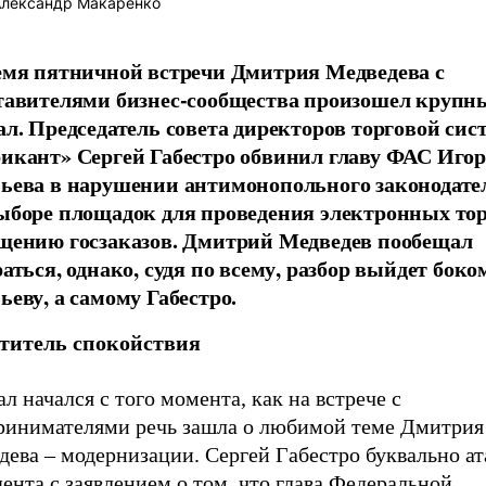
лександр Макаренко
емя пятничной встречи Дмитрия Медведева с
тавителями бизнес-сообщества произошел крупн
ал. Председатель совета директоров торговой си
икант» Сергей Габестро обвинил главу ФАС Иго
ьева в нарушении антимонопольного законодате
ыборе площадок для проведения электронных тор
щению госзаказов. Дмитрий Медведев пообещал
аться, однако, судя по всему, разбор выйдет боко
ьеву, а самому Габестро.
титель спокойствия
л начался с того момента, как на встрече с
ринимателями речь зашла о любимой теме Дмитрия
ева – модернизации. Сергей Габестро буквально ат
ента с заявлением о том, что глава Федеральной