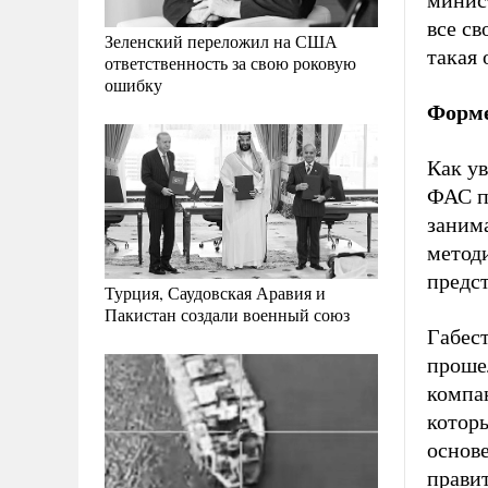
минис
все с
Зеленский переложил на США
такая 
ответственность за свою роковую
ошибку
Форме
Как ув
ФАС по
заним
методи
предст
Турция, Саудовская Аравия и
Пакистан создали военный союз
Габест
прошел
компа
котор
основ
прави