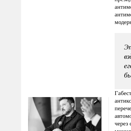
антим
антим
модерн
Эт
вз
ег
б
Габест
антик
перече
автом
через 