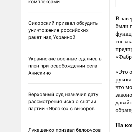
комплексами
В заве
Сикорский призвал обсудить
были 
уничтожение российских
функц
ракет над Украиной
госзак
предпр
«Фабр
Украинские военные сдались в
плен при освобождении села
«Это о
Анискино
руков
что мо
Верховный суд назначил дату
законо
рассмотрения иска о снятии
давай
партии «Яблоко» с выборов
обращ
На ко
Лукашенко призвал белорусов