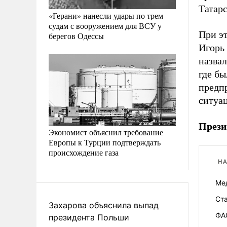
Татарс
«Герани» нанесли удары по трем
судам с вооружением для ВСУ у
При эт
берегов Одессы
Игорь 
назва
где бы
предпр
ситуац
Прези
Экономист объяснил требование
Европы к Турции подтверждать
происхождение газа
НА
Ме
Ст
Захарова объяснила выпад
ФА
президента Польши