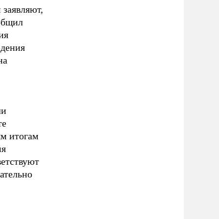
 заявляют,
ообщил
ия
едения
на
ли
те
м итогам
ия
ветствуют
мательно