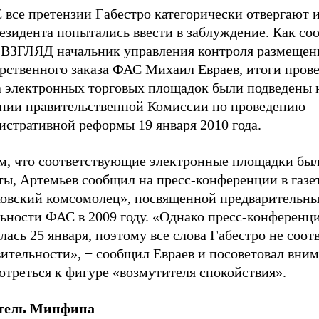
все претензии Габестро категорически отвергают и
резидента попытались ввести в заблуждение. Как с
е ВЗГЛЯД начальник управления контроля размещен
арственного заказа ФАС Михаил Евраев, итоги пров
а электронных торговых площадок были подведены 
ании правительственной Комиссии по проведению
истративной реформы 19 января 2010 года.
ом, что соответствующие электронные площадки бы
ты, Артемьев сообщил на пресс-конференции в газе
овский комсомолец», посвященной предварительны
льности ФАС в 2009 году. «Однако пресс-конференц
лась 25 января, поэтому все слова Габестро не соот
вительности», − сообщил Евраев и посоветовал вни
отреться к фигуре «возмутителя спокойствия».
тель Минфина