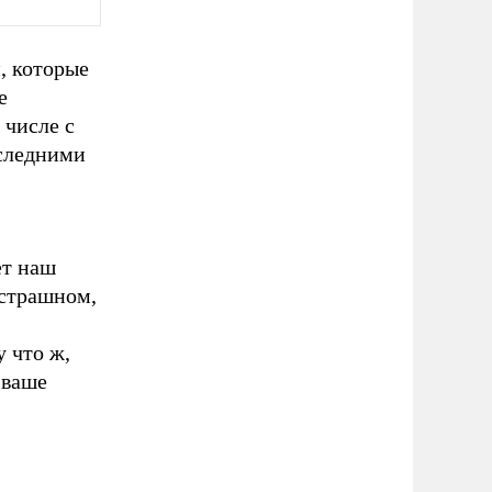
, которые
е
 числе с
оследними
ет наш
 страшном,
 что ж,
 ваше