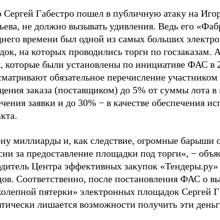
о Сергей Габестро пошел в публичную атаку на Иго
ева, не должно вызывать удивления. Ведь его «Фаб
днего времени был одной из самых больших электр
ок, на которых проводились торги по госзаказам. 
, которые были установлены по инициативе ФАС в 2
сматривают обязательное перечисление участником
ения заказа (поставщиком) до 5% от суммы лота в 
чения заявки и до 30% − в качестве обеспечения и
кта.
ону миллиарды и, как следствие, огромные барыши 
ии за предоставление площадки под торги», − объя
одитель Центра эффективных закупок «Тендеры.ру»
цов. Соответственно, после постановления ФАС о в
колепной пятерки» электронных площадок Сергей Г
атически лишается возможности получить эти деньг