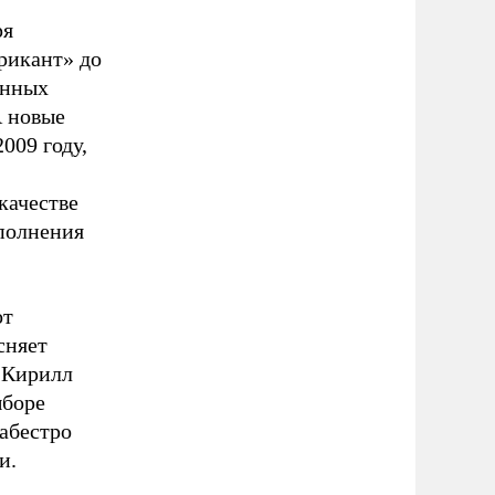
ря
рикант» до
онных
А новые
009 году,
качестве
сполнения
от
сняет
 Кирилл
ыборе
абестро
и.