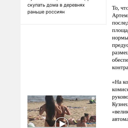
скупать дома в деревнях
То, чт
раньше россиян
Артемь
после
площад
нормы
преду
размещ
обеспе
контра
«На к
комисс
руков
Кузне
«вели
автом