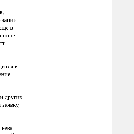
в,
лизации
еще в
венное
ст
дится в
ение
 и других
 заявку,
льева