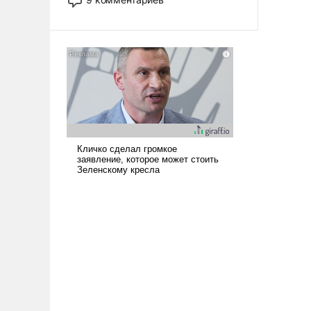
назад было образом для
псевдонаучной фантастики, стало
всерьез обсуждаемой идеей.