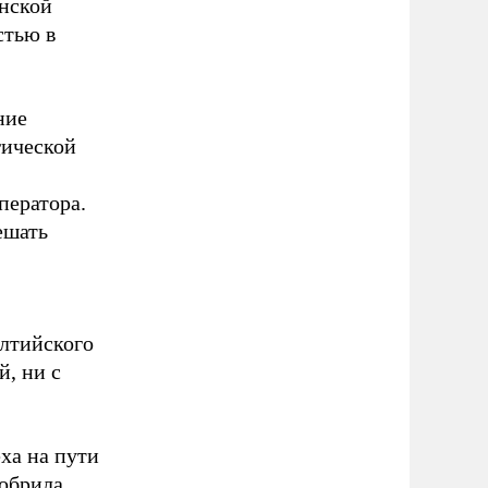
инской
стью в
ние
гической
ператора.
ешать
алтийского
, ни с
ха на пути
добрила