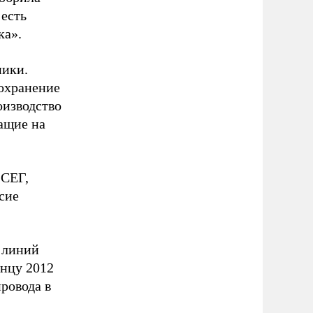
 есть
ка».
ники.
сохранение
оизводство
ащие на
 СЕГ,
сие
х линий
онцу 2012
провода в