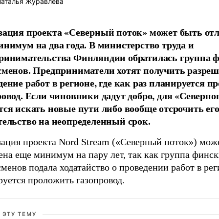
аталья Журавлева
зация проекта «Северный поток» может быть от
инимум на два года. В министерство труда и
ринимательства Финляндии обратилась группа 
сменов. Предприниматели хотят получить разреш
дение работ в регионе, где как раз планируется п
ровод. Если чиновники дадут добро, для «Северно
тся искать новые пути либо вообще отсрочить ег
тельство на неопределенный срок.
зация проекта Nord Stream («Северный поток») мож
ена еще минимум на пару лет, так как группа финс
менов подала ходатайство о проведении работ в рег
руется проложить газопровод.
 ЭТУ ТЕМУ