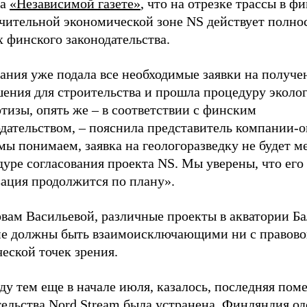
ла
«Независимой газете»
, что на отрезке трассы в ф
чительной экономической зоне NS действует полно
 финского законодательства.
ания уже подала все необходимые заявки на получе
шения для строительства и прошла процедуру эколо
тизы, опять же – в соответствии с финским
дательством, – пояснила представитель компании-о
мы понимаем, заявка на геологоразведку не будет м
уре согласования проекта NS. Мы уверены, что его
зация продолжится по плану».
овам Васильевой, различные проекты в акватории Б
не должны быть взаимоисключающими ни с правовой
еской точек зрения.
у тем еще в начале июля, казалось, последняя поме
тельства Nord Stream была устранена. Финляндия о