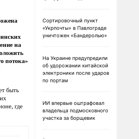
ложена
Сортировочный пункт
«Укрпочты» в Павлограде
финских
уничтожен «Бандеролью»
ение на
роложить
На Украине предупредили
го потока»
об удорожании китайской
о
электроники после ударов
по портам
ет быть
ких
ИИ впервые оштрафовал
ионе, где
владельца подмосковного
участка за борщевик