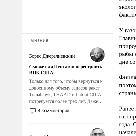
эколог
факти
У газо
Главны
МНЕНИЯ
природ
рыбы в
Борис Джерелиевский
дне с
Сможет ли Пентагон перестроить
ВПК США
Финля
Только для того, чтобы вернуться к
поэтом
довоенному объему запасов ракет
стран
Tomahawk, THAAD и Patriot США
потребуется более трех лет. Даже
Ранее 
небольшая война с Ираном
4 комментария
опустошила американские
газопр
арсеналы. Сложившаяся ситуация
года. 
означает многолетний период
начале
уязвимости США, например, перед