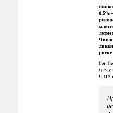
Финан
0,5% 
руков
макси
летне
Чинов
ликви
риске
Бен Бе
среду
США сн
Пр
ис