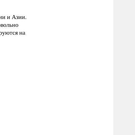
ии и Азии.
овольно
руются на