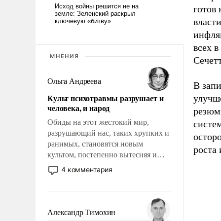
готов
власти
инфля
всех в
МНЕНИЯ
Сечетт
Ольга Андреева
В зап
Культ психотравмы разрушает и
улучш
человека, и народ
резюм
Обиды на этот жестокий мир,
систе
разрушающий нас, таких хрупких и
остор
ранимых, становятся новым
роста
культом, постепенно вытесняя и
отменяя традиционное требование к
4 комментария
человеку – быть мужественным и
твердым под ударами судьбы, брать
на себя ответственность, помогать
слабым, идти вперед и
Александр Тимохин
адаптироваться.