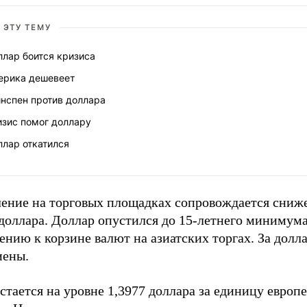
 ЭТУ ТЕМУ
ллар боится кризиса
ерика дешевеет
инспен против доллара
изис помог доллару
ллар откатился
ение на торговых площадках сопровождается сниж
доллара. Доллар опустился до 15-летнего минимума
нию к корзине валют на азиатских торгах. За долл
иены.
стается на уровне 1,3977 доллара за единицу европ