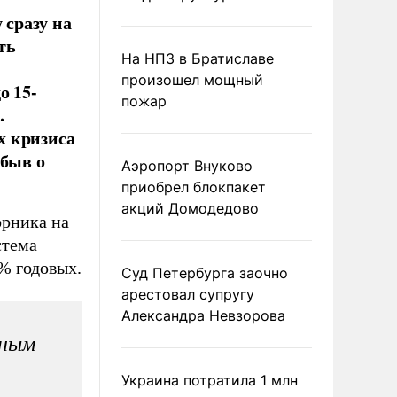
сразу на
ть
На НПЗ в Братиславе
произошел мощный
о 15-
пожар
.
х кризиса
абыв о
Аэропорт Внуково
приобрел блокпакет
акций Домодедово
орника на
стема
% годовых.
Суд Петербурга заочно
арестовал супругу
Александра Невзорова
зным
Украина потратила 1 млн