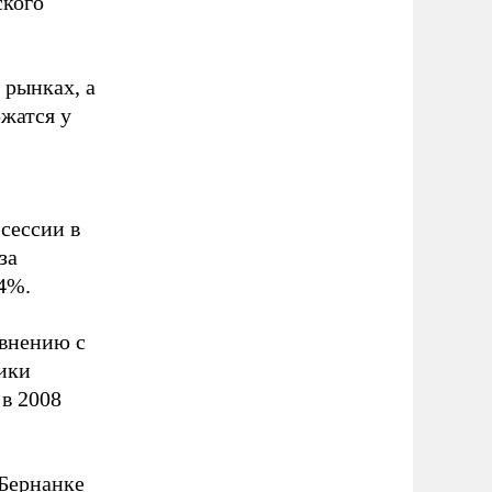
ского
 рынках, а
ржатся у
сессии в
за
14%.
авнению с
тики
в 2008
Бернанке