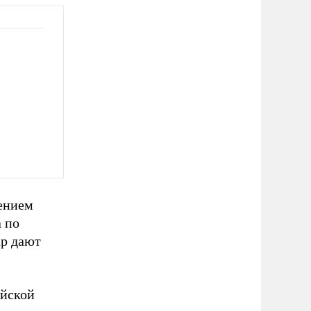
ением
 по
ар дают
ейской