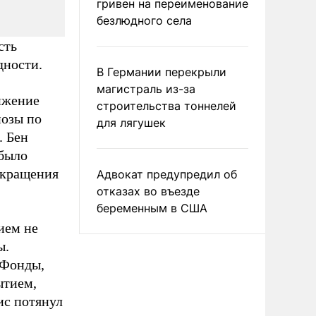
гривен на переименование
безлюдного села
сть
дности.
В Германии перекрыли
магистраль из-за
ижение
строительства тоннелей
нозы по
для лягушек
. Бен
 было
окращения
Адвокат предупредил об
отказах во въезде
беременным в США
ием не
ы.
 Фонды,
ытием,
ис потянул