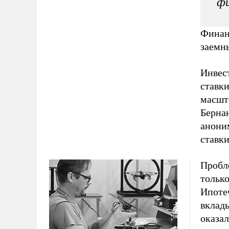
ф
Финан
заемны
Инвес
ставк
масшта
Берна
анони
ставк
Пробл
тольк
Ипоте
вклад
оказа