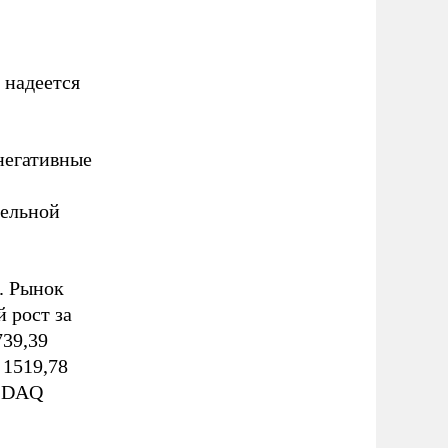
 надеется
негативные
тельной
. Рынок
 рост за
739,39
 1519,78
ASDAQ