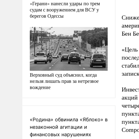
«Герани» нанесли удары по трем
судам с вооружением для ВСУ у
берегов Одессы
Сниже
америк
Бен Бе
«Цель
послед
стаби
запис
Верховный суд объяснил, когда
нельзя лишать прав за нетрезвое
вождение
Инвес
акций
четыре
пункта
«Родина» обвинила «Яблоко» в
пункт
незаконной агитации и
Compos
финансовых нарушениях