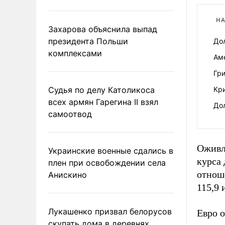
НА
Захарова объяснила выпад
президента Польши
До
комплексами
Ам
Гр
Судья по делу Католикоса
Кр
всех армян Гарегина II взял
До
самоотвод
Оживл
Украинские военные сдались в
курса 
плен при освобождении села
отноше
Анискино
115,9 
Лукашенко призвал белорусов
Евро о
скупать дома в деревнях