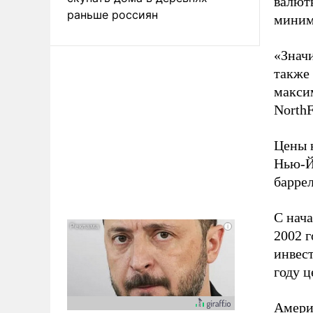
валют
раньше россиян
миниму
«Знач
также 
макси
NorthF
Цены н
Нью-Й
баррел
С нача
2002 г
инвест
году ц
Амери