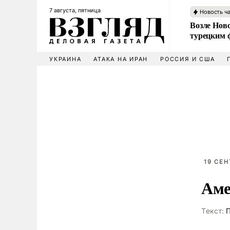
7 августа, пятница
Новость ч
Возле Ново
турецким 
УКРАИНА
АТАКА НА ИРАН
РОССИЯ И США
19 СЕН
Аме
Tекст:
П