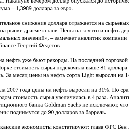
ы. Накануне вечером доллар опускался до историче
ма – 1,3989 доллара за евро.
ительное снижение доллара отражается на сырьевых
на рынке драгметаллов. Цены на золото и нефть де
мальных значений», – замечает аналитик компании
inance Георгий Федотов.
а нефть уже бьют рекорды. На последней торговой 
орке стоимость сырья подскочила выше 81 доллара 
ь. За месяц цены на нефть сорта Light выросли на 
ла 2007 года цены на нефть выросли на 31%. По ср
одом стоимость сырья увеличилась в 4 раза. Анали
иционного банка Goldman Sachs не исключают, что 
ены поднимутся до 90 долларов за баррель.
канские экономисты констатируют: глава ФРС Бен 