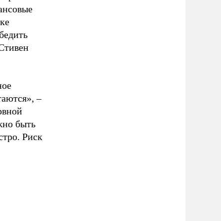
нансовые
ске
бедить
 Стивен
ное
аются», –
рвной
жно быть
стро. Риск