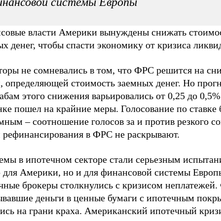
инансовой системы Европы
совые власти Америки вынуждены снижать стоимо
х денег, чтобы спасти экономику от кризиса ликви
торы не сомневались в том, что ФРС решится на сн
и, определяющей стоимость заемных денег. Но прог
бам этого снижения варьировались от 0,25 до 0,5%
нке пошел на крайние меры. Голосование по ставке
мным – соотношение голосов за и против резкого с
и рефинансирования в ФРС не раскрывают.
емы в ипотечном секторе стали серьезным испытан
о для Америки, но и для финансовой системы Европ
чные брокеры столкнулись с кризисом неплатежей.
ывавшие деньги в ценные бумаги с ипотечным покр
лись на грани краха. Американский ипотечный криз