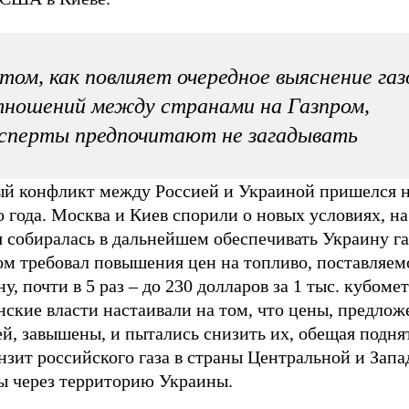
том, как повлияет очередное выяснение га
ношений между странами на Газпром,
сперты предпочитают не загадывать
ый конфликт между Россией и Украиной пришелся н
 года. Москва и Киев спорили о новых условиях, н
 собиралась в дальнейшем обеспечивать Украину га
ом требовал повышения цен на топливо, поставляем
у, почти в 5 раз – до 230 долларов за 1 тыс. кубомет
нские власти настаивали на том, что цены, предло
й, завышены, и пытались снизить их, обещая подня
нзит российского газа в страны Центральной и Зап
ы через территорию Украины.