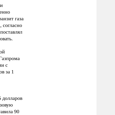
ки
менно
анзит газа
, согласно
 поставлял
овать.
ой
 Газпрома
ии с
в за 1
5 долларов
азовую
тавила 90