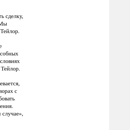
ь сделку,
 Мы
 Тейлор.
е
особных
условиях
 Тейлор.
вается,
ворах с
бовать
ения.
 случае»,