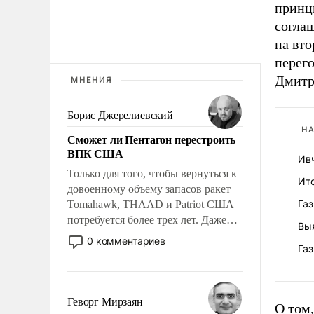
принц
соглаш
на вто
перего
Дмитр
МНЕНИЯ
Борис Джерелиевский
НА
Сможет ли Пентагон перестроить
ВПК США
Ивч
Только для того, чтобы вернуться к
Ит
довоенному объему запасов ракет
Газ
Tomahawk, THAAD и Patriot США
потребуется более трех лет. Даже
Вы
небольшая война с Ираном
0 комментариев
Га
опустошила американские
арсеналы. Сложившаяся ситуация
означает многолетний период
уязвимости США, например, перед
Геворг Мирзаян
О том
Китаем.