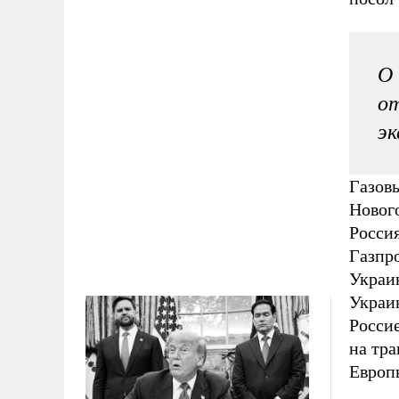
О 
от
эк
Газов
Нового
Россия
Газпр
Украин
Украи
Россие
на тра
Европ