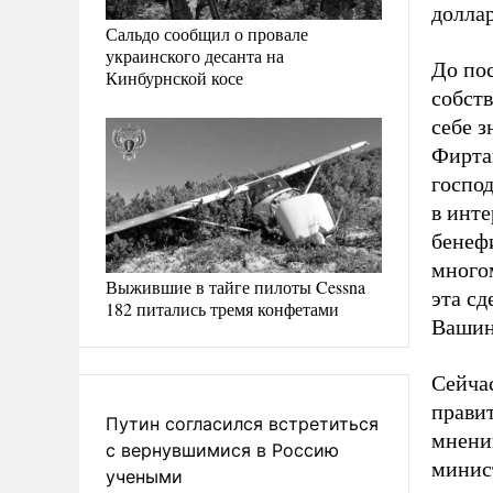
доллар
Сальдо сообщил о провале
украинского десанта на
До по
Кинбурнской косе
собст
себе 
Фирта
госпо
в инт
бенеф
много
Выжившие в тайге пилоты Cessna
эта сд
182 питались тремя конфетами
Вашин
Сейча
прави
Путин согласился встретиться
мнени
с вернувшимися в Россию
минис
учеными