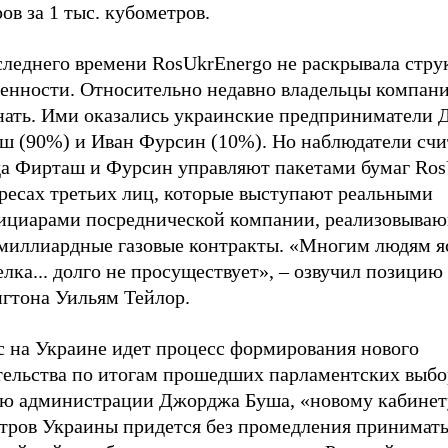
ов за 1 тыс. кубометров.
следнего времени RosUkrEnergo не раскрывала стру
венности. Относительно недавно владельцы компани
знать. Ими оказались украинские предприниматели
ш (90%) и Иван Фурсин (10%). Но наблюдатели счи
да Фирташ и Фурсин управляют пакетами бумаг Ros
ересах третьих лиц, которые выступают реальными
ициарами посреднической компании, реализовыва
миллиардные газовые контракты. «Многим людям яс
елка... долго не просуществует», – озвучил позицию
гтона Уильям Тейлор.
с на Украине идет процесс формирования нового
тельства по итогам прошедших парламентских выбо
ю администрации Джорджа Буша, «новому кабинет
тров Украины придется без промедления принимат