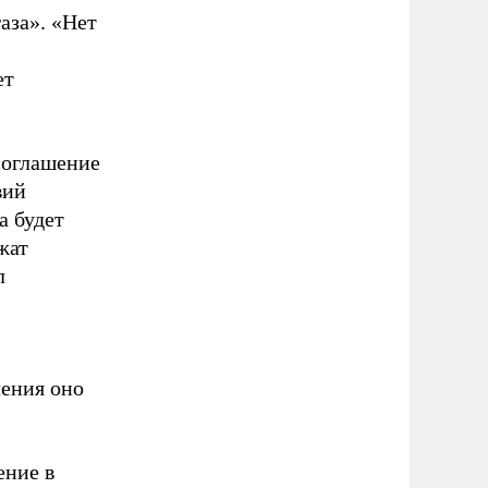
аза». «Нет
ет
соглашение
вий
а будет
жат
л
чения оно
ение в