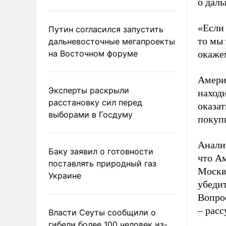
о даль
«Если 
Путин согласился запустить
то мы
дальневосточные мегапроекты
на Восточном форуме
окаже
Амери
Эксперты раскрыли
находи
расстановку сил перед
оказат
выборами в Госдуму
покупк
Анали
Баку заявил о готовности
что А
поставлять природный газ
Москв
Украине
убедит
Вопрос
– расс
Власти Сеуты сообщили о
гибели более 100 человек из-