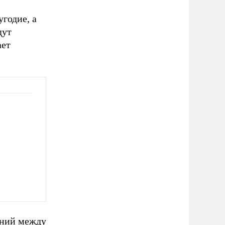
угодие, а
дут
ает
ений между