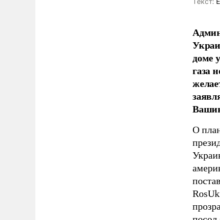
Tекст:
Е
Админ
Украи
доме 
газа 
желае
заявл
Вашин
О пла
прези
Украи
америк
поста
RosUk
прозр
посол