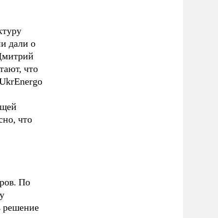
ктуру
и дали о
 Дмитрий
тают, что
UkrEnergo
ющей
но, что
ров. По
у
ь решение