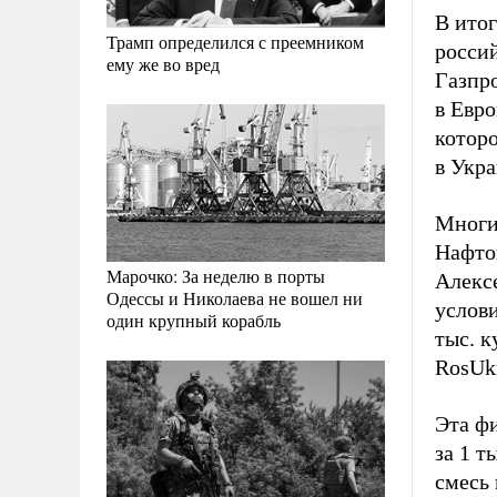
В итог
Трамп определился с преемником
росси
ему же во вред
Газпро
в Евро
которо
в Укра
Многи
Нафто
Марочко: За неделю в порты
Алекс
Одессы и Николаева не вошел ни
услови
один крупный корабль
тыс. 
RosUk
Эта ф
за 1 т
смесь 