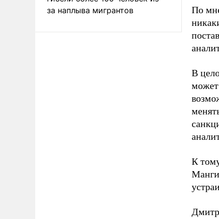
По мне
за наплыва мигрантов
никак
постав
анали
В цело
может
возмож
менять
санкц
анали
К том
Манги
устраи
Дмитр