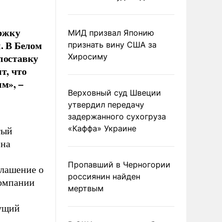
ржку
МИД призвал Японию
. В Белом
признать вину США за
поставку
Хиросиму
т, что
м», –
Верховный суд Швеции
утвердил передачу
задержанного сухогруза
«Каффа» Украине
тый
 на
Пропавший в Черногории
глашение о
россиянин найден
компании
мертвым
дущий