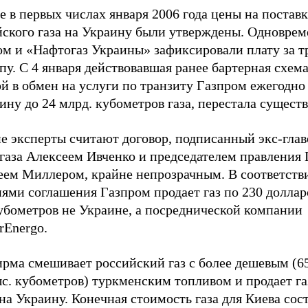
е в первых числах января 2006 года цены на постав
йского газа на Украину были утверждены. Одновре
м и «Нафтогаз Украины» зафиксировали плату за тр
пу. С 4 января действовавшая ранее бартерная схема
й в обмен на услуги по транзиту Газпром ежегодно
ину до 24 млрд. кубометров газа, перестала существ
е эксперты считают договор, подписанный экс-глав
газа Алексеем Ивченко и председателем правления
еем Миллером, крайне непрозрачным. В соответств
ями соглашения Газпром продает газ по 230 долларо
кубометров не Украине, а посреднической компании
rEnergo.
ирма смешивает российский газ с более дешевым (6
ыс. кубометров) туркменским топливом и продает г
на Украину. Конечная стоимость газа для Киева сос