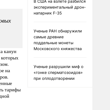
В США на взлете разбился
экспериментальный дрон-
напарник F-35
зовых
Ученые РАН обнаружили
самые древние
поддельные монеты
Московского княжества
а канун
а которых
зом.
Ученые разрушили миф о
ое на
«гонке сперматозоидов»
ров.
при оплодотворении
женные
ть тарифы
адной