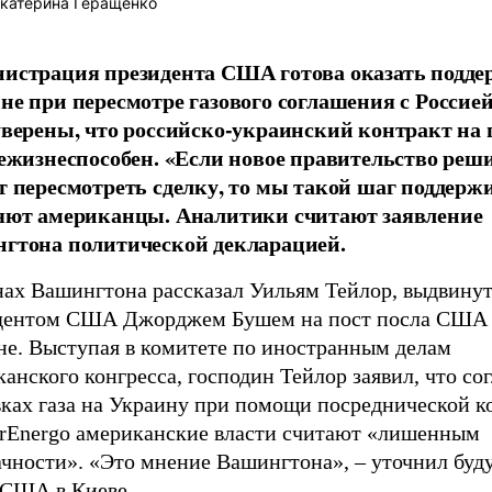
катерина Геращенко
истрация президента США готова оказать подде
не при пересмотре газового соглашения с Россией
уверены, что российско-украинский контракт на 
нежизнеспособен. «Если новое правительство реши
т пересмотреть сделку, то мы такой шаг поддержи
яют американцы. Аналитики считают заявление
гтона политической декларацией.
нах Вашингтона рассказал Уильям Тейлор, выдвину
дентом США Джорджем Бушем на пост посла США
не. Выступая в комитете по иностранным делам
анского конгресса, господин Тейлор заявил, что со
вках газа на Украину при помощи посреднической 
rEnergo американские власти считают «лишенным
ачности». «Это мнение Вашингтона», – уточнил бу
 США в Киеве.