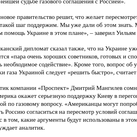
нейшей судьбе газового соглашения с Россией».
новое правительство решит, что желает пересмотрет
 такой шаг поддержим. Мы уже дали об этом знать.
м помощь Украине в этом плане», – заверил Уильям
канский дипломат сказал также, что на Украине уж
тся «пара очень хороших советников, готовых и сп
ь необходимое содействие». Кроме того, вопрос об 
и газа Украиной следует «решить быстро», считает
тик компании «Проспект» Дмитрий Мангилев сомне
мерика окажет серьезную поддержку Киеву в перего
ой по газовому вопросу. «Американцы могут попро
ь Россию согласиться на пересмотр условий соглаш
 в том, какие аргументы будут использованы в этом
уждает аналитик.