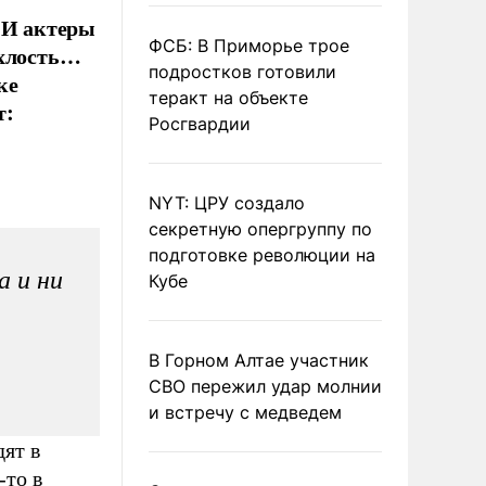
 И актеры
ФСБ: В Приморье трое
ыхлость…
подростков готовили
ке
теракт на объекте
т:
Росгвардии
NYT: ЦРУ создало
секретную опергруппу по
подготовке революции на
а и ни
Кубе
В Горном Алтае участник
СВО пережил удар молнии
и встречу с медведем
дят в
-то в