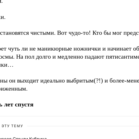
.
и.
становятся чистыми. Вот чудо-то! Кто бы мог предс
рет чуть ли не маникюрные ножнички и начинает об
космы. На пол долго и медленно падают пятисантим
ики…
нны он выходит идеально выбритым(?!) и более-мен
риженным.
ь лет спустя
 ЭТУ ТЕМУ
иссея Стэнли Кубрика