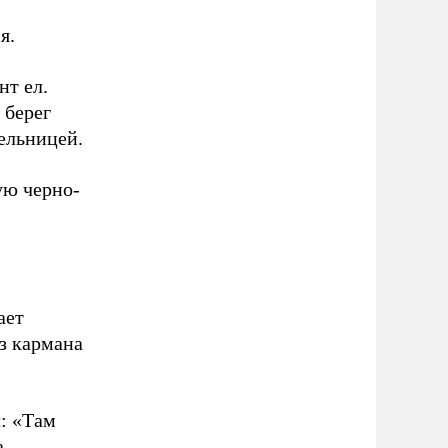
я.
нт ел.
 берег
пельницей.
ную черно-
ает
з кармана
л: «Там
а