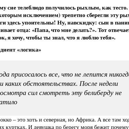
му сие телеблюдо получилось рыхлым, как тесто.
екоторым исключением) трепетно сберегли эту р
ги здесь упоительны! Ну, навскидку: сын в пани
ивает отца: «Папа, что мне делать?». Тот отвечае
, я хочу, чтобы ты знал, что я люблю тебя».
диент «логика»
да присосалось все, что не лепится никогд
и каких обстоятельствах. После недели
осмотра сил смотреть эту белиберду не
атило
ко – это хоть и северная, но Африка. А все там хо
х куртках. И девушка по берегу моря бежит почему