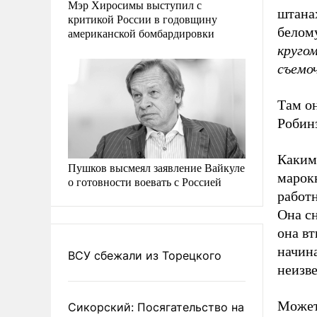
Мэр Хиросимы выступил с
штана
критикой России в годовщину
белом
американской бомбардировки
кругом
съемо
Там он
Робинз
Каким-
Пушков высмеял заявление Вайкуле
марок
о готовности воевать с Россией
работн
Она сн
она вт
начин
ВСУ сбежали из Торецкого
неизв
Может
Сикорский: Посягательство на