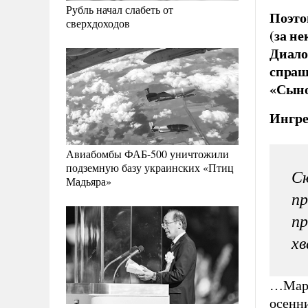
Рубль начал слабеть от
Поэто
сверхдоходов
(за н
Диало
спраш
«Сынок
Ингре
Авиабомбы ФАБ-500 уничтожили
подземную базу украинских «Птиц
Сю
Мадьяра»
пр
пр
хв
…Марок
осенни