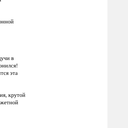
фонной
дучи в
онился!
тся эта
ния, крутой
южетной