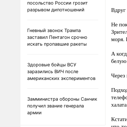
посольство России грозит
разрывом дипотношений
Вдруг
Не пок
Гневный звонок Трампа
Зрител
заставил Пентагон срочно
моря. 
искать пропавшие ракеты
А когд
белую 
Здоровые бойцы ВСУ
заразились ВИЧ после
Через 
американских экспериментов
Подхо
телефо
Замминистра обороны Санчик
халат
получил звание генерала
армии
Кстати
что-то