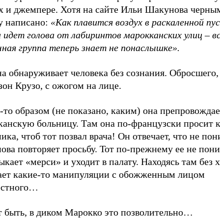
х и джемпере. Хотя на сайте Ильи Шакунова черны
у написано:
«Как плавится воздух в раскаленной пу
 идет голова от лабиринтов марокканских улиц – в
чная группа теперь знает не понаслышке».
а обнаруживает человека без сознания. Обросшего,
он Крузо, с ожогом на лице.
то образом (не показано, каким) она препровождае
канскую больницу. Там она по-французски просит к
ика, чтоб тот позвал врача! Он отвечает, что не пон
ова повторяет просьбу. Тот по-прежнему ее не пони
ыкает «мерси» и уходит в палату. Находясь там без х
ает какие-то манипуляции с обожженным лицом
естного…
 быть, в диком Марокко это позволительно…