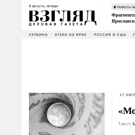
6 августа, четверг
Новость ч
Фрагменты
Ярославск
УКРАИНА
АТАКА НА ИРАН
РОССИЯ И США
27 ИЮЛ
«Мо
Tекст:
М