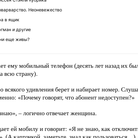
оварварство. Неоневежество
ра в ящик
ргман и другие
они еще живы?
ет ему мобильный телефон (десять лет назад их бы
а всю страну).
о всякого удивления берет и набирает номер. Слуша
енно: «Почему говорят, что абонент недоступен?»
знаю», – логично отвечает женщина.
ает ей мобилу и говорит: «Я не знаю, как отключит
. (А карточкой, заметьте, знал как пользоваться…)