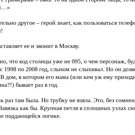
й…»
ельно другое – герой знает, как пользоваться теле
й!
ставляет ее и звонит в Москву.
о, что код столицы уже не 095, о чем персонаж, бу
с 1998 по 2008 год, слыхом не слыхивал. Но он дозв
В дом, в котором его мама (или кем уж ему приходи
а?!) бывает раз в год.
к раз там была. Но трубку не взяла. Это, без сомне
Завязка как бы. Крупная петля в сплошных узлах с
не поддающейся логике.