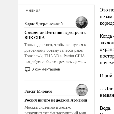
Это п
МНЕНИЯ
незаме
коридо
Борис Джерелиевский
Сможет ли Пентагон перестроить
Когда 
ВПК США
захлоп
Только для того, чтобы вернуться к
охрана
довоенному объему запасов ракет
постор
Tomahawk, THAAD и Patriot США
потребуется более трех лет. Даже
почему
небольшая война с Ираном
0 комментариев
опустошила американские
Герой 
арсеналы. Сложившаяся ситуация
означает многолетний период
…Длинн
уязвимости США, например, перед
Геворг Мирзаян
незван
Китаем.
Россия ничего не должна Армении
Москва системно и жестко
Вода.
разрушает тот фантастический мир,