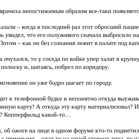
 врачиха непостижимым образом все-таки появляетс
азали – когда в последний раз этот обросший пацие
ь увидел, что его полуживого сначала выбросило на
Потом – как он без сознания лежит в палате под ка
а очухался, то у соседа по койке упер халат в круп
полоску и, шатаясь, побрел по коридору.
мгновение он уже бодро шагает по городу.
дит к телефонной будке и непонятно откуда выужив
нную карту! А откуда эту карту материализовал? И
а? Копперфильд какой-то…
, об ожоге на лице в одном форуме кто-то подмети
 с гримерами – ожог то на одной стороне лица, то н