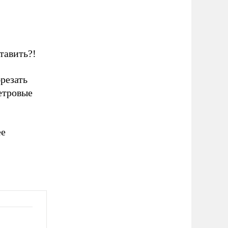
тавить?!
резать
етровые
ее