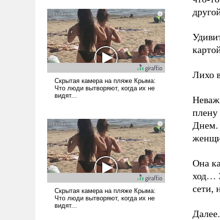
друго
Удивит
карто
Лихо в
Неважн
плену 
Днем. 
женщин
Она ка
ход… 
сети, 
Далее.