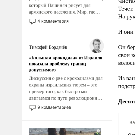
Чистая
который Пашинян рисует для
Течет.
армянского населения. Мир, где
На рук
этому населению все должны
4 комментария
просто по определению, где его
И они 
политические прожекты будут
беспрекословно оплачиваться за
счет российских
Он бе
Тимофей Бордачёв
налогоплательщиков и где за свои
свои 
«Большая крокодила» из Израиля
поступки не нужно отвечать.
волос
показала проблему границ
допустимого
Из ва
Дискуссия о рве с крокодилами для
охраны израильских тюрем – это
подст
пример того, как быстро мы
двигаемся по пути революционных
Десят
изменений. То, что несколько лет
9 комментариев
назад было образом для
псевдонаучной фантастики, стало
НА
всерьез обсуждаемой идеей.
Од