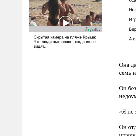
Не
Иг
Бе
А 
Она да
семь н
Он без
недоум
«Я не 
Он отд
штуку»