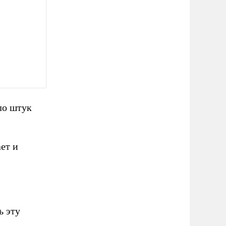
ло штук
ет и
ь эту