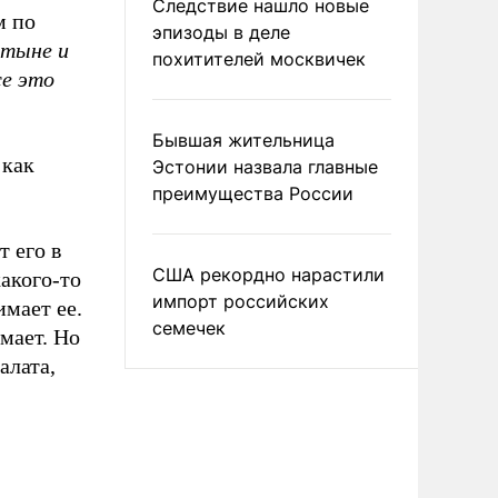
Следствие нашло новые
м по
эпизоды в деле
стыне и
похитителей москвичек
се это
Бывшая жительница
 как
Эстонии назвала главные
преимущества России
т его в
США рекордно нарастили
акого-то
импорт российских
имает ее.
семечек
мает. Но
алата,