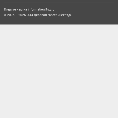
Пишите нам на
information@vz.ru
© 2005 — 2026 ООО Деловая газета «Взгляд»