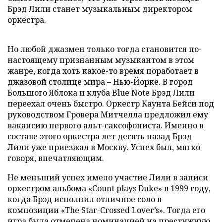
Брэд Лили станет музыкальным директором
оркестра.
Но любой джазмен только тогда становится по-
настоящему признанным музыкантом в этом
жанре, когда хоть какое-то время поработает в
джазовой столице мира – Нью-Йорке. В город
Большого Яблока и клуба Blue Note Брэд Лили
переехал очень быстро. Оркестр Каунта Бейси под
руководством Гровера Митчелла предложил ему
вакансию первого альт-саксофониста. Именно в
составе этого оркестра лет десять назад Брэд
Лили уже приезжал в Москву. Успех был, мягко
говоря, впечатляющим.
Не меньший успех имело участие Лили в записи
оркестром альбома «Count plays Duke» в 1999 году,
когда Брэд исполнил отличное соло в
композиции «The Star-Crossed Lover’s». Тогда его
игра была отмечена номинацией на престижную