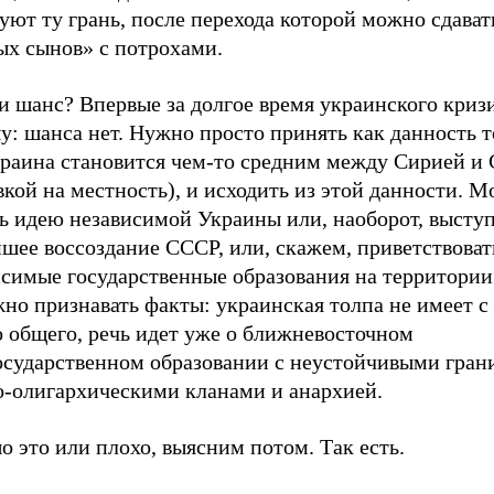
уют ту грань, после перехода которой можно сдават
ых сынов» с потрохами.
и шанс? Впервые за долгое время украинского криз
: шанса нет. Нужно просто принять как данность т
краина становится чем-то средним между Сирией и 
кой на местность), и исходить из этой данности. 
ь идею независимой Украины или, наоборот, выступ
шее воссоздание СССР, или, скажем, приветствоват
исимые государственные образования на территории
но признавать факты: украинская толпа не имеет с
о общего, речь идет уже о ближневосточном
осударственном образовании с неустойчивыми гран
о-олигархическими кланами и анархией.
 это или плохо, выясним потом. Так есть.