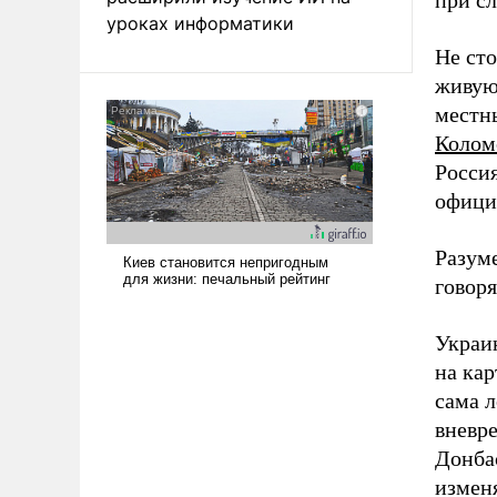
при сл
уроках информатики
Не сто
живую
местн
Колом
Росси
офици
Разуме
говоря
Украин
на ка
сама л
вневре
Донбас
изменя