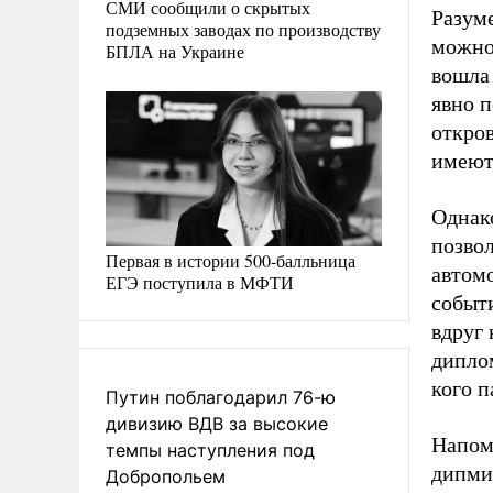
СМИ сообщили о скрытых
Разуме
подземных заводах по производству
можно 
БПЛА на Украине
вошла 
явно 
откро
имеют,
Однак
позво
Первая в истории 500-балльница
автомо
ЕГЭ поступила в МФТИ
событ
вдруг 
диплом
кого п
Путин поблагодарил 76-ю
дивизию ВДВ за высокие
Напом
темпы наступления под
дипми
Добропольем