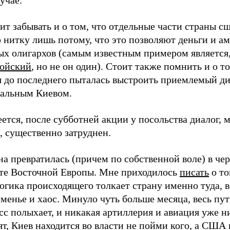
учае.
ит забывать и о том, что отдельные части страны с
 нитку лишь потому, что это позволяют деньги и а
ых олигархов (самым известным примером является,
ойский
, но не он один). Стоит также помнить и о то
я до последнего пыталась выстроить приемлемый ди
альным Киевом.
ется, после субботней акции у посольства диалог, 
, существенно затруднен.
а превратилась (причем по собственной воле) в че
рте Восточной Европы. Мне приходилось
писать
о то
огика происходящего толкает страну именно туда, в
менье и хаос. Минуло чуть больше месяца, весь пут
с полыхает, и никакая артиллерия и авиация уже н
т, Киев находится во власти не пойми кого, а США 