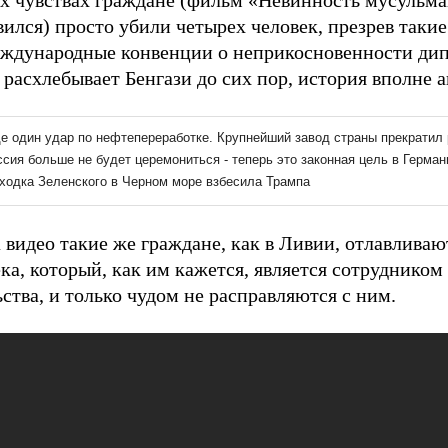
х чувствах граждане (фильм «Невинность мусульма
ился) просто убили четырех человек, презрев такие
еждународные конвенции о неприкосновенности дип
расхлебывает Бенгази до сих пор, история вполне а
 видео такие же граждане, как в Ливии, отлавливаю
ка, который, как им кажется, является сотрудником
ства, и только чудом не расправляются с ним.