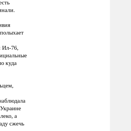
есть
инали.
ивия
 полыхает
 Ил-76,
фициальные
ло куда
ьцем,
наблюдала
 Украине
леко, а
аду сжечь