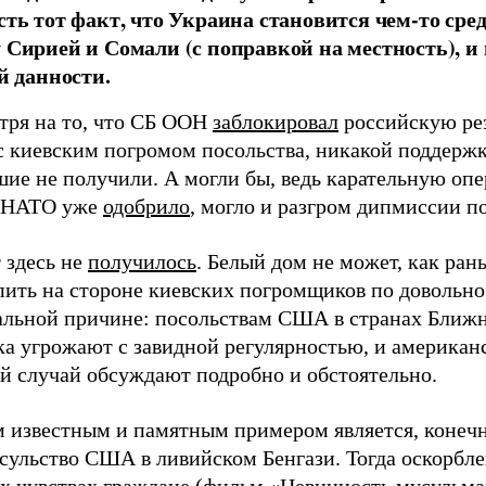
сть тот факт, что Украина становится чем-то сре
 Сирией и Сомали (с поправкой на местность), и
й данности.
тря на то, что СБ ООН
заблокировал
российскую ре
 с киевским погромом посольства, никакой поддерж
шие не получили. А могли бы, ведь карательную оп
 НАТО уже
одобрило
, могло и разгром дипмиссии п
 здесь не
получилось
. Белый дом не может, как ран
пить на стороне киевских погромщиков по довольно
альной причине: посольствам США в странах Ближ
ка угрожают с завидной регулярностью, и америка
й случай обсуждают подробно и обстоятельно.
 известным и памятным примером является, конеч
нсульство США в ливийском Бенгази. Тогда оскорбл