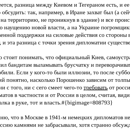
ется, разница между Киевом и Тегераном есть, и ее
обсудить: так, например, в Иране захват был (а сей
на территорию, не проникнув в здание) и все прои
по наущению новой власти, а на Украине погромщик
венной поддержки на силовые действия со стороны 
 и эта разница с точки зрения дипломатии существ
о стоит понимать, что официальный Киев, самоуст
лил бандитам выламывать брусчатку и переворачива
били. Если у кого-то были иллюзии, то после субб
ий понятно, насколько Порошенко зависим от толпы
ни с того, ни с сего смеет чего-то
требовать
от росс
атов в частности и от России в целом, считая, види
алка в руке, тот и власть.#{bigimage=808793}
ню, что в Москве в 1941-м немецких дипломатов не
ссию камнями не забрасывали, хотя странно обсужд