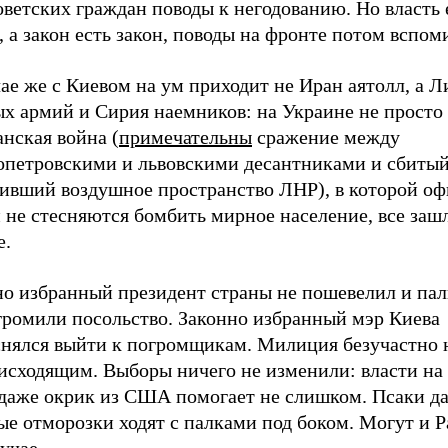
оветских граждан поводы к негодованию. Но власть 
, а закон есть закон, поводы на фронте потом вспом
ае же с Киевом на ум приходит не Иран аятолл, а Л
ых армий и Сирия наемников: на Украине не просто
нская война (
примечательны
сражение между
опетровскими и львовскими десантниками и сбитый
ивший воздушное пространство ЛНР), в которой о
 не стесняются бомбить мирное население, все заш
е.
но избранный президент страны не пошевелил и пал
 громили посольство. Законно избранный мэр Киева
снялся выйти к погромщикам. Милиция безучастно 
оисходящим. Выборы ничего не изменили: власти на
 даже окрик из США помогает не слишком. Псаки да
е отморозки ходят с палками под боком. Могут и Р