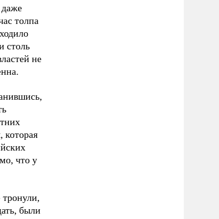
 даже
час толпа
сходило
и столь
властей не
енна.
ранившись,
ть
отних
, которая
ийских
мо, что у
 тронули,
ать, были