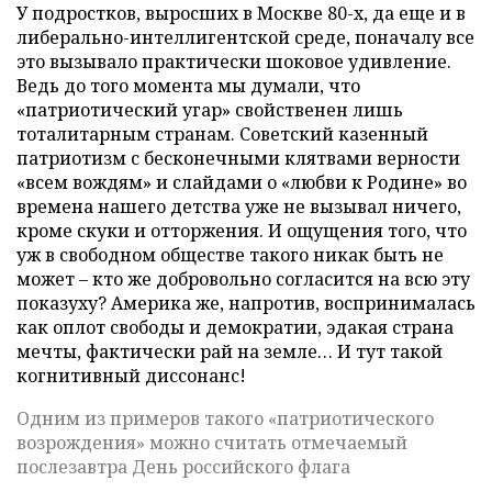
У подростков, выросших в Москве 80-х, да еще и в
либерально-интеллигентской среде, поначалу все
это вызывало практически шоковое удивление.
Ведь до того момента мы думали, что
«патриотический угар» свойственен лишь
тоталитарным странам. Советский казенный
патриотизм с бесконечными клятвами верности
«всем вождям» и слайдами о «любви к Родине» во
времена нашего детства уже не вызывал ничего,
кроме скуки и отторжения. И ощущения того, что
уж в свободном обществе такого никак быть не
может – кто же добровольно согласится на всю эту
показуху? Америка же, напротив, воспринималась
как оплот свободы и демократии, эдакая страна
мечты, фактически рай на земле… И тут такой
когнитивный диссонанс!
Одним из примеров такого «патриотического
возрождения» можно считать отмечаемый
послезавтра День российского флага