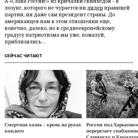
А «Слава России!» из кричалки скинхедов – в
лозунг, которого не чурается ни
лидер
правящей
партии, ни даже сам президент страны. До
американцев нам в этом отношении еще,
конечно, далеко, но к среднеевропейскому
градусу патриотизма мы уже, пожалуй,
приблизились…
СЕЙЧАС ЧИТАЮТ
Смертная казнь – кровь на руках
Россия под Харьково
каждого
перерезает снабжение
Славянске и Крамато