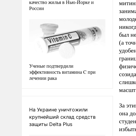
качество жилья в Нью-Йорке и
митин
России
заним
молод
никогд
был не
(а точ
удобен
границ
Ученые подтвердили
физиче
эффективность витамина C при
созида
лечении рака
слишк
масшта
За эт
На Украине уничтожили
она до
крупнейший склад средств
студен
защиты Delta Plus
избытк