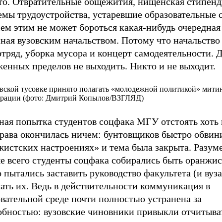
то. Отвратительные общежития, нищенская стипенд
емы трудоустройства, устаревшие образовательные 
сем этим не может бороться какая-нибудь очередная
ная вузовским начальством. Потому что начальство 
тряд, уборка мусора и концерт самодеятельности. 
енных пределов не выходить. Никто и не выходит.
вской тусовке принято полагать «молодежной политикой» мити
трации (фото: Дмитрий Копылов/ВЗГЛЯД)
ная попытка студентов соцфака МГУ отстоять хоть 
права окончилась ничем: бунтовщиков быстро обвин
истских настроениях» и тема была закрыта. Разуме
е всего студенты соцфака собирались быть оранжис
 пытались заставить руководство факультета (и вуза
ать их. Ведь в действительности коммуникация в
вательной среде почти полностью устранена за
обностью: вузовские чиновники привыкли отчитыва