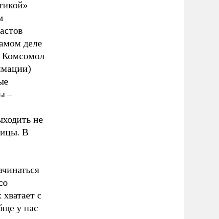
тикой»
м
астов
самом деле
. Комсомол
имации)
ые
ы –
ыходить не
ицы. В
ачинаться
со
 хватает с
бще у нас