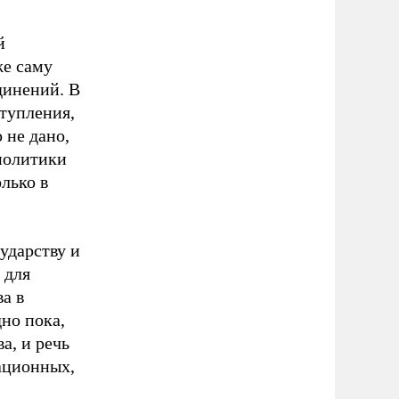
й
же саму
динений. В
тупления,
 не дано,
 политики
лько в
сударству и
 для
а в
но пока,
а, и речь
зационных,