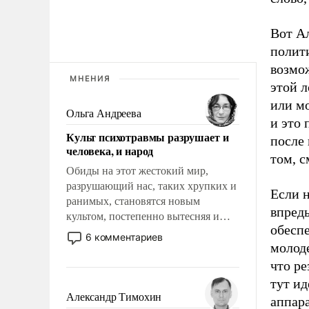
Вот А
полит
возмо
МНЕНИЯ
этой 
или м
Ольга Андреева
и это 
Культ психотравмы разрушает и
после 
человека, и народ
том, 
Обиды на этот жестокий мир,
разрушающий нас, таких хрупких и
Если н
ранимых, становятся новым
впредь
культом, постепенно вытесняя и
обесп
отменяя традиционное требование к
6 комментариев
молоде
человеку – быть мужественным и
твердым под ударами судьбы, брать
что ре
на себя ответственность, помогать
тут ид
слабым, идти вперед и
Александр Тимохин
аппара
адаптироваться.