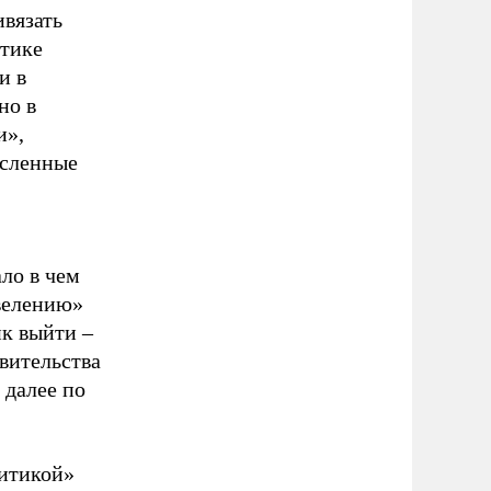
вязать
ктике
и в
но в
и»,
ысленные
ло в чем
велению»
ик выйти –
вительства
 далее по
литикой»