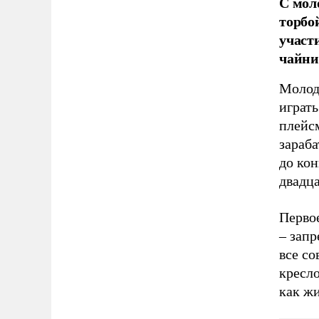
С мол
торбо
участ
чайни
Молод
играть
плейс
зараба
до кон
двадца
Перво
– зап
все со
кресло
как жи