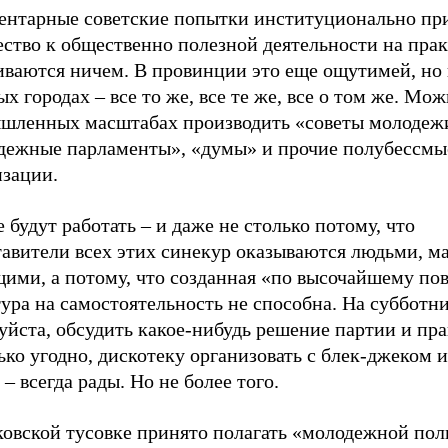
ентарные советские попытки институционально при
ство к общественно полезной деятельности на пра
иваются ничем. В провинции это еще ощутимей, но 
х городах – все то же, все те же, все о том же. Мож
шленных масштабах производить «советы молодеж
дежные парламенты», «думы» и прочие полубессм
изации.
 будут работать – и даже не столько потому, что
авители всех этих синекур оказываются людьми, ма
щими, а потому, что созданная «по высочайшему по
ура на самостоятельность не способна. На субботн
йста, обсудить какое-нибудь решение партии и пра
ько угодно, дискотеку организовать с блек-джеком и
 – всегда рады. Но не более того.
ковской тусовке принято полагать «молодежной по