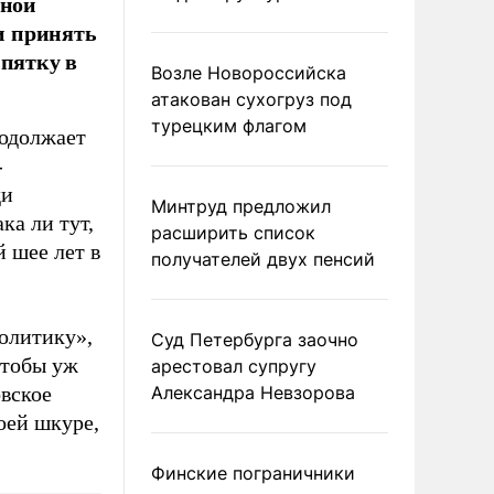
аной
ли принять
ипятку в
Возле Новороссийска
атакован сухогруз под
турецким флагом
родолжает
-
ди
Минтруд предложил
ка ли тут,
расширить список
 шее лет в
получателей двух пенсий
олитику»,
Суд Петербурга заочно
Чтобы уж
арестовал супругу
овское
Александра Невзорова
оей шкуре,
Финские пограничники