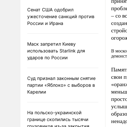
приня
пробл
Сенат США одобрил
– со в
ужесточение санкций против
создан
России и Ирана
стройо
огорож
Маск запретил Киеву
использовать Starlink для
В моско
демонс
ударов по России
Памят
свои 
Суд признал законным снятие
«оранж
партии «Яблоко» с выборов в
меньш
Карелии
просто
услыш
На польско-украинской
образо
границе скопились тысячи
ненад
грузовиков из-за закрытия