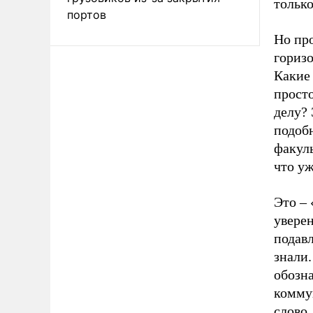
только
портов
Но пр
гориз
Какие 
прост
делу? 
подоб
факул
что уж
Это – 
уверен
подав
знали.
обозн
коммун
слово,