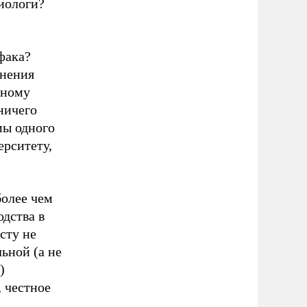
циологи?
фака?
инения
ьному
ничего
мы одного
рситету,
более чем
одства в
сту не
ьной (а не
)
 честное