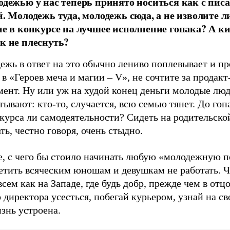
одежью у нас теперь принято носиться как с пис
й. Молодежь туда, молодежь сюда, а не изволите 
ие в конкурсе на лучшее исполнение гопака? А к
к не плеснуть?
ежь в ответ на это обычно лениво поплевывает и п
 в «Героев меча и магии – V», не сочтите за продакт
мент. Ну или уж на худой конец деньги молодые лю
тывают: кто-то, случается, всю семью тянет. До гопа
курса ли самодеятельности? Сидеть на родительской
ть, честно говоря, очень стыдно.
е, с чего бы стоило начинать любую «молодежную п
ретить всяческим юношам и девушкам не работать. 
всем как на Западе, где будь добр, прежде чем в отц
 директора усесться, побегай курьером, узнай на св
знь устроена.