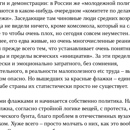
ги и демонстрации: в России же «молодежной поли
аются в каком-нибудь очередном «комитете по дела
ежи». Заседающие там чиновные люди средних возр
а не видели ничего, кроме комсомола, который на 
 то чтобы очень плох, но сегодня совсем неуместен
нее, его едва живые, но очень многочисленные реан
 прежде всего тем, что устанавливает очень понятн
ы и пределы всяческих «инициатив». За эти предел
ски и эмоционально затратного, без сомнения,
тельного, в реальности малополезного etc труда – в
ом опасно. Но вышедших за красные флажки – един
бе страны их статистически просто не существует.
ими флажками и начинается собственно политика. Н
лжна, согласно стройной логике вещей, с протеста, 
ческого бунта, благо проблем в отечественных вузах
ом. Хуже всего – просто молчать о них, как это воо