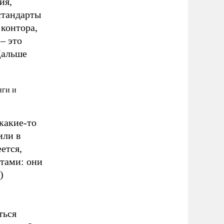
ия,
стандарты
 контора,
– это
Дальше
нги и
какие-то
или в
ется,
тами: они
)
ться