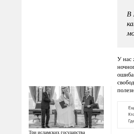
В 
ка
м
У нас 
ночног
ошиба
свобо
полезн
Три исламских государства