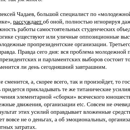
лексей Чадаев, большой специалист по «молодежно
ике»,
рассуждает
об оной, полностью игнорируя да
жность работы самостоятельных студенческих объе
логике существуют или уличные оппозиционные выс
олодежные пропрезидентские организации. Третьего
правда. Правда сего дня: вся проблема молодежной
президентских и парламентских выборов состоит то
сменится ли день сегодняшний завтрашним.
е сменится, а, скорее всего, так и произойдет, то го
 придется прикладывать те же титанические усилия
ечения элементарной «сборки» всяческого юношеств
жные движения, организации etc. Совсем не очевид
зультат этих усилий оправдывает вложенные средств
ет вовсе не о деньгах, а об эмоциональных, органи
тных затратах.