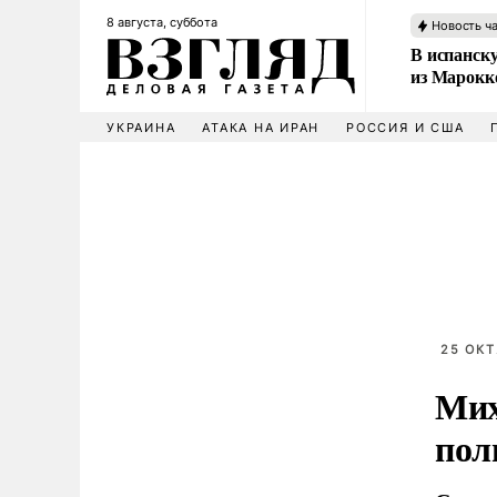
8 августа, суббота
Новость ч
В испанск
из Марокк
УКРАИНА
АТАКА НА ИРАН
РОССИЯ И США
25 ОКТ
Мих
пол