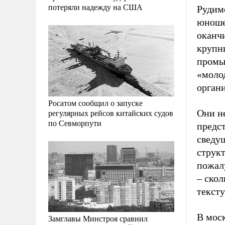
потеряли надежду на США
Рудим
юноше
оканч
крупны
промы
«моло
орган
Росатом сообщил о запуске
регулярных рейсов китайских судов
Они не
по Севморпути
предст
сведу
структ
пожалу
– скол
тексту
В мос
Замглавы Минстроя сравнил