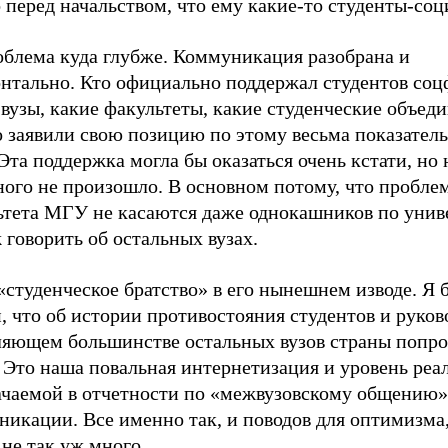
 перед начальством, что ему какие-то студенты-со
облема куда глубже. Коммуникация разобрана и
онтально. Кто официально поддержал студентов соц
вузы, какие факультеты, какие студенческие объед
о заявили свою позицию по этому весьма показател
Эта поддержка могла бы оказаться очень кстати, но 
ного не произошло. В основном потому, что пробле
ьтета МГУ не касаются даже однокашников по униве
 говорить об остальных вузах.
«студенческое братство» в его нынешнем изводе. Я 
, что об истории противостояния студентов и руков
ляющем большинстве остальных вузов страны попро
 Это наша повальная интернетизация и уровень реал
ачаемой в отчетности по «межвузовскому общению»
икации. Все именно так, и поводов для оптимизма,
 не так уж много.